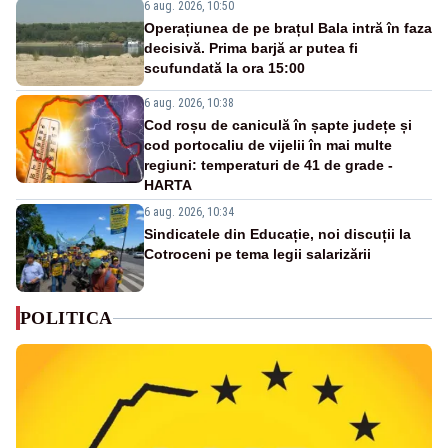
6 aug. 2026, 10:50
Operațiunea de pe brațul Bala intră în faza
decisivă. Prima barjă ar putea fi
scufundată la ora 15:00
6 aug. 2026, 10:38
Cod roșu de caniculă în șapte județe și
cod portocaliu de vijelii în mai multe
regiuni: temperaturi de 41 de grade -
HARTA
6 aug. 2026, 10:34
Sindicatele din Educație, noi discuții la
Cotroceni pe tema legii salarizării
POLITICA