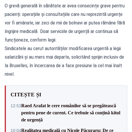
O grevă generală în sănătate ar avea consecințe grave pentru
pacienți: operațiile și consultațiile care nu reprezintă urgențe
vor fi amânate, iar zeci de mii de bolnavi ar putea rămâne fără
îngrijire medicală. Doar serviciile de urgență ar continua să
funcționeze, conform legii.
Sindicatele au cerut autorităților modificarea urgentă a legii
salarizării și au mers mai departe, solicitând sprijin inclusiv de
la Bruxelles, în încercarea de a face presiune la cel mai înalt
nivel.
CITEȘTE ȘI
Raed Arafat le cere românilor să se pregătească
12:53
pentru pene de curent. Ce trebuie să conțină kitul
de urgență
Realitatea medicală cu Nicole Păcuraru: De ce
10:04