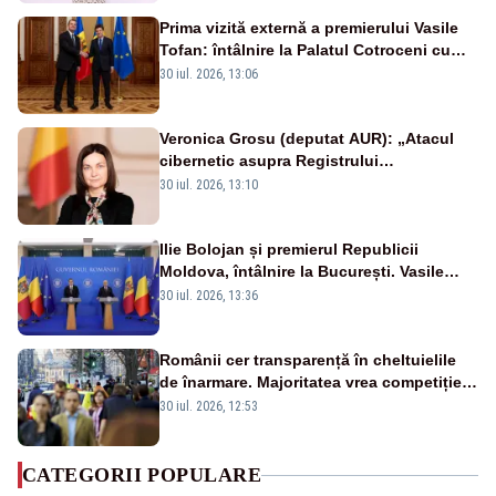
Prima vizită externă a premierului Vasile
Tofan: întâlnire la Palatul Cotroceni cu
președintele Nicușor Dan
30 iul. 2026, 13:06
Veronica Grosu (deputat AUR): „Atacul
cibernetic asupra Registrului
Proprietăților transmite un semnal de
30 iul. 2026, 13:10
neîncredere investitorilor”
Ilie Bolojan și premierul Republicii
Moldova, întâlnire la București. Vasile
Tofan, primit cu onoruri militare
30 iul. 2026, 13:36
Românii cer transparență în cheltuielile
de înarmare. Majoritatea vrea competiție
reală și industrie locală – SONDAJ
30 iul. 2026, 12:53
CATEGORII POPULARE