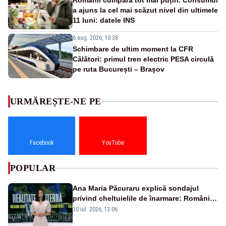
Românii cumpără tot mai puțin. Consumul
a ajuns la cel mai scăzut nivel din ultimele
11 luni: datele INS
6 aug. 2026, 10:38
Schimbare de ultim moment la CFR
Călători: primul tren electric PESA circulă
pe ruta București – Brașov
URMĂREȘTE-NE PE
Facebook
YouTube
POPULAR
Ana Maria Păcuraru explică sondajul
privind cheltuielile de înarmare: Românii
cer transparență în achiziții și un echilibru
30 iul. 2026, 13:06
între partenerii externi