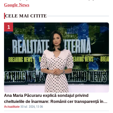
Google News
CELE MAI CITITE
1
Ana Maria Păcuraru explică sondajul privind
cheltuielile de înarmare: Românii cer transparență în
Actualitate
·
30 iul. 2026, 13:06
achiziții și un echilibru între partenerii externi