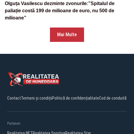
Olguța Vasilescu dezminte zvonurile:”Spitalul de
paliație costă 199 de milioane de euro, nu 500 de
milioane”
Mai Multe
Contact
Termeni și condiții
Politică de confidențialitate
Cod de conduită
Parteneri:
Realitatea.NET
Realitatea Sportiva
Realitatea Star