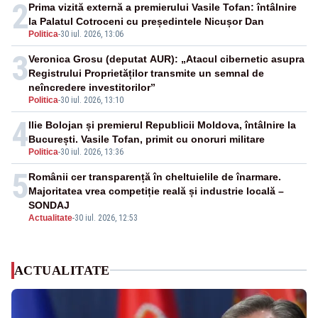
2
Prima vizită externă a premierului Vasile Tofan: întâlnire
la Palatul Cotroceni cu președintele Nicușor Dan
Politica
-
30 iul. 2026, 13:06
3
Veronica Grosu (deputat AUR): „Atacul cibernetic asupra
Registrului Proprietăților transmite un semnal de
neîncredere investitorilor”
Politica
-
30 iul. 2026, 13:10
4
Ilie Bolojan și premierul Republicii Moldova, întâlnire la
București. Vasile Tofan, primit cu onoruri militare
Politica
-
30 iul. 2026, 13:36
5
Românii cer transparență în cheltuielile de înarmare.
Majoritatea vrea competiție reală și industrie locală –
SONDAJ
Actualitate
-
30 iul. 2026, 12:53
ACTUALITATE