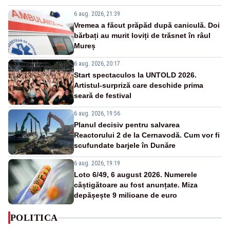
6 aug. 2026, 21:39
Vremea a făcut prăpăd după caniculă. Doi
bărbați au murit loviți de trăsnet în râul
Mureș
6 aug. 2026, 20:17
Start spectaculos la UNTOLD 2026.
Artistul-surpriză care deschide prima
seară de festival
6 aug. 2026, 19:56
Planul decisiv pentru salvarea
Reactorului 2 de la Cernavodă. Cum vor fi
scufundate barjele în Dunăre
6 aug. 2026, 19:19
Loto 6/49, 6 august 2026. Numerele
câștigătoare au fost anunțate. Miza
depășește 9 milioane de euro
POLITICA