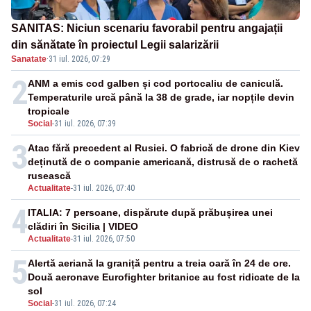
SANITAS: Niciun scenariu favorabil pentru angajații
din sănătate în proiectul Legii salarizării
Sanatate
·
31 iul. 2026, 07:29
2
ANM a emis cod galben și cod portocaliu de caniculă.
Temperaturile urcă până la 38 de grade, iar nopțile devin
tropicale
Social
-
31 iul. 2026, 07:39
3
Atac fără precedent al Rusiei. O fabrică de drone din Kiev
deținută de o companie americană, distrusă de o rachetă
rusească
Actualitate
-
31 iul. 2026, 07:40
4
ITALIA: 7 persoane, dispărute după prăbușirea unei
clădiri în Sicilia | VIDEO
Actualitate
-
31 iul. 2026, 07:50
5
Alertă aeriană la graniță pentru a treia oară în 24 de ore.
Două aeronave Eurofighter britanice au fost ridicate de la
sol
Social
-
31 iul. 2026, 07:24