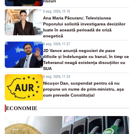
riscuri
6 aug. 2026, 15:18
Ana Maria Păcuraru: Televiziunea
Poporului solicită investigarea deciziilor
luate în această perioadă de criză
enegetică
6 aug. 2026, 11:27
JD Vance anunță negocieri de pace
dificile și îndelungate cu Iranul, în timp ce
Teheranul neagă existența discuțiilor cu
SUA
6 aug. 2026, 11:24
Nicușor Dan, suspendat pentru că nu
propune un nume de prim-ministru, așa
cum prevede Constituția!
ECONOMIE