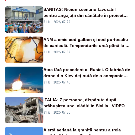
SANITAS: Niciun scenariu favorabil
pentru angajații din sănătate în proiectul
Legii salarizării
31 iul. 2026, 07:29
ANM a emis cod galben și cod portocaliu
de caniculă. Temperaturile urcă până la 38
de grade, iar nopțile devin tropicale
31 iul. 2026, 07:39
Atac fără precedent al Rusiei. O fabrică de
drone din Kiev deținută de o companie
americană, distrusă de o rachetă
31 iul. 2026, 07:40
rusească
ITALIA: 7 persoane, dispărute după
prăbușirea unei clădiri în Sicilia | VIDEO
31 iul. 2026, 07:50
Alertă aeriană la graniță pentru a treia