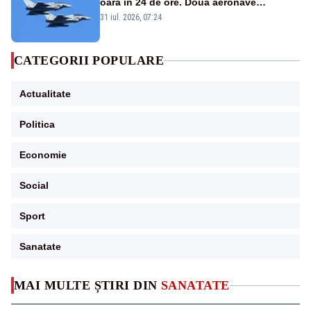
oară în 24 de ore. Două aeronave
Eurofighter britanice au fost ridicate de la
31 iul. 2026, 07:24
sol
CATEGORII POPULARE
Actualitate
Politica
Economie
Social
Sport
Sanatate
MAI MULTE ȘTIRI DIN
SANATATE