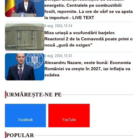
energetic. Centralele pe combustibili
fosili, repornite. La ore de vârf se va apela
la importuri - LIVE TEXT
6 aug. 2026, 15:24
Miza uriașă a scufundării barjelor.
Reactorul 2 de la Cernavodă poate primi o
nouă „gură de oxigen”
6 aug. 2026, 15:23
Alexandru Nazare, veste bună: Economia
României va crește în 2027, iar inflația va
scădea
URMĂREȘTE-NE PE
Facebook
YouTube
POPULAR