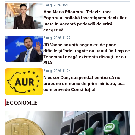
6 aug. 2026, 15:18
Ana Maria Păcuraru: Televiziunea
Poporului solicită investigarea deciziilor
luate în această perioadă de criză
enegetică
6 aug. 2026, 11:27
JD Vance anunță negocieri de pace
dificile și îndelungate cu Iranul, în timp ce
Teheranul neagă existența discuțiilor cu
SUA
6 aug. 2026, 11:24
Nicușor Dan, suspendat pentru că nu
propune un nume de prim-ministru, așa
cum prevede Constituția!
ECONOMIE