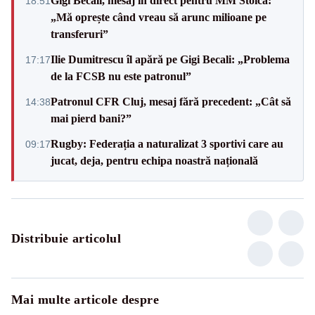
Gigi Becali, mesaj în direct pentru MM Stoica:
18:51
„Mă oprește când vreau să arunc milioane pe
transferuri”
Ilie Dumitrescu îl apără pe Gigi Becali: „Problema
17:17
de la FCSB nu este patronul”
Patronul CFR Cluj, mesaj fără precedent: „Cât să
14:38
mai pierd bani?”
Rugby: Federația a naturalizat 3 sportivi care au
09:17
jucat, deja, pentru echipa noastră națională
Distribuie articolul
Mai multe articole despre