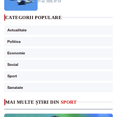
Eurofighter britanice au fost ridicate de la
31 iul. 2026, 07:24
sol
CATEGORII POPULARE
Actualitate
Politica
Economie
Social
Sport
Sanatate
MAI MULTE ȘTIRI DIN
SPORT