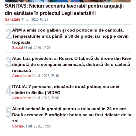
SANITAS: Niciun scenariu favorabil pentru angajații
din sănătate în proiectul Legii salarizării
Sanatate
·
31 iul. 2026, 07:29
2
ANM a emis cod galben și cod portocaliu de caniculă.
Temperaturile urcă până la 38 de grade, iar nopțile devin
tropicale
Social
-
31 iul. 2026, 07:39
3
Atac fără precedent al Rusiei. O fabrică de drone din Kiev
deținută de o companie americană, distrusă de o rachetă
rusească
Actualitate
-
31 iul. 2026, 07:40
4
ITALIA: 7 persoane, dispărute după prăbușirea unei
clădiri în Sicilia | VIDEO
Actualitate
-
31 iul. 2026, 07:50
5
Alertă aeriană la graniță pentru a treia oară în 24 de ore.
Două aeronave Eurofighter britanice au fost ridicate de la
sol
Social
-
31 iul. 2026, 07:24