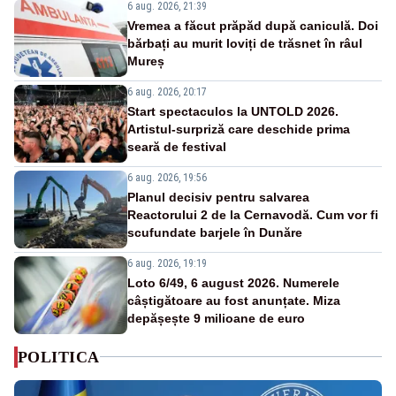
6 aug. 2026, 21:39
Vremea a făcut prăpăd după caniculă. Doi
bărbați au murit loviți de trăsnet în râul
Mureș
6 aug. 2026, 20:17
Start spectaculos la UNTOLD 2026.
Artistul-surpriză care deschide prima
seară de festival
6 aug. 2026, 19:56
Planul decisiv pentru salvarea
Reactorului 2 de la Cernavodă. Cum vor fi
scufundate barjele în Dunăre
6 aug. 2026, 19:19
Loto 6/49, 6 august 2026. Numerele
câștigătoare au fost anunțate. Miza
depășește 9 milioane de euro
POLITICA