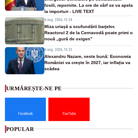
fosili, repornite. La ore de vârf se va apela
la importuri - LIVE TEXT
6 aug. 2026, 15:24
Miza uriașă a scufundării barjelor.
Reactorul 2 de la Cernavodă poate primi o
nouă „gură de oxigen”
6 aug. 2026, 15:23
Alexandru Nazare, veste bună: Economia
României va crește în 2027, iar inflația va
scădea
URMĂREȘTE-NE PE
Facebook
YouTube
POPULAR