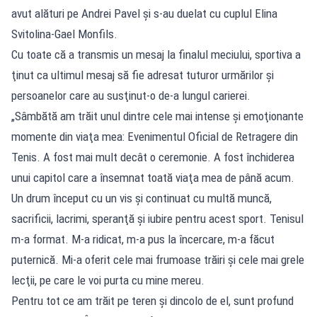
avut alături pe Andrei Pavel şi s-au duelat cu cuplul Elina
Svitolina-Gael Monfils.
Cu toate că a transmis un mesaj la finalul meciului, sportiva a
ţinut ca ultimul mesaj să fie adresat tuturor urmărilor şi
persoanelor care au susţinut-o de-a lungul carierei.
„Sâmbătă am trăit unul dintre cele mai intense şi emoţionante
momente din viaţa mea: Evenimentul Oficial de Retragere din
Tenis. A fost mai mult decât o ceremonie. A fost închiderea
unui capitol care a însemnat toată viaţa mea de până acum.
Un drum început cu un vis şi continuat cu multă muncă,
sacrificii, lacrimi, speranţă şi iubire pentru acest sport. Tenisul
m-a format. M-a ridicat, m-a pus la încercare, m-a făcut
puternică. Mi-a oferit cele mai frumoase trăiri şi cele mai grele
lecţii, pe care le voi purta cu mine mereu.
Pentru tot ce am trăit pe teren şi dincolo de el, sunt profund