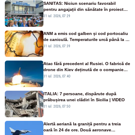
SANITAS: Niciun scenariu favorabil
pentru angajații din sănătate în proiectul
Legii salarizării
31 iul. 2026, 07:29
ANM a emis cod galben și cod portocaliu
de caniculă. Temperaturile urcă până la 38
de grade, iar nopțile devin tropicale
31 iul. 2026, 07:39
Atac fără precedent al Rusiei. O fabrică de
drone din Kiev deținută de o companie
americană, distrusă de o rachetă
31 iul. 2026, 07:40
rusească
ITALIA: 7 persoane, dispărute după
prăbușirea unei clădiri în Sicilia | VIDEO
31 iul. 2026, 07:50
Alertă aeriană la graniță pentru a treia
oară în 24 de ore. Două aeronave