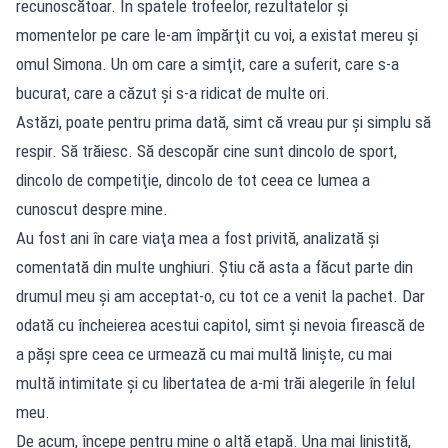
recunoscătoar. În spatele trofeelor, rezultatelor şi
momentelor pe care le-am împărţit cu voi, a existat mereu şi
omul Simona. Un om care a simţit, care a suferit, care s-a
bucurat, care a căzut şi s-a ridicat de multe ori.
Astăzi, poate pentru prima dată, simt că vreau pur şi simplu să
respir. Să trăiesc. Să descopăr cine sunt dincolo de sport,
dincolo de competiţie, dincolo de tot ceea ce lumea a
cunoscut despre mine.
Au fost ani în care viaţa mea a fost privită, analizată şi
comentată din multe unghiuri. Ştiu că asta a făcut parte din
drumul meu şi am acceptat-o, cu tot ce a venit la pachet. Dar
odată cu încheierea acestui capitol, simt şi nevoia firească de
a păşi spre ceea ce urmează cu mai multă linişte, cu mai
multă intimitate şi cu libertatea de a-mi trăi alegerile în felul
meu.
De acum, începe pentru mine o altă etapă. Una mai liniştită,