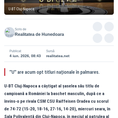
U-BT Cluj-Napoca
Scris de
Realitatea de Hunedoara
Publicat
Sursă
4 iun. 2026, 08:43
realitatea.net
''U'' are acum opt titluri naționale în palmares.
U-BT Cluj-Napoca a câștigat al șaselea său titlu de
campioană a României la baschet masculin, după ce a
învins-o pe rivala CSM CSU Raiffeisen Oradea cu scorul
de 74-72 (15-20, 18-16, 27-16, 14-20), miercuri seara, în
Sala Polivalentă din Cluj-Napoca, în meciul al patrulea al