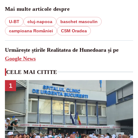
Mai multe articole despre
U-BT
cluj-napoca
baschet masculin
campioana României
CSM Oradea
Urmărește știrile Realitatea de Hunedoara și pe
Google News
CELE MAI CITITE
1