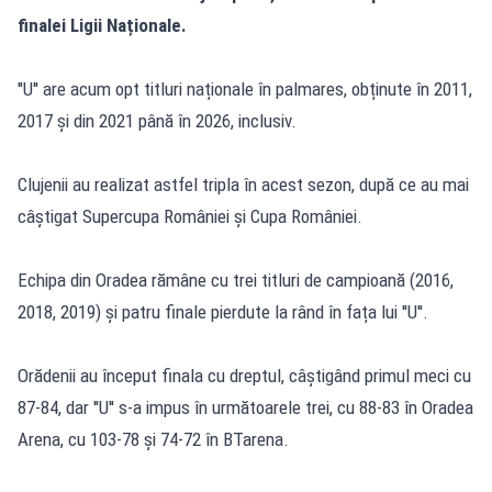
finalei Ligii Naționale.
''U'' are acum opt titluri naționale în palmares, obținute în 2011,
2017 și din 2021 până în 2026, inclusiv.
Clujenii au realizat astfel tripla în acest sezon, după ce au mai
câștigat Supercupa României și Cupa României.
Echipa din Oradea rămâne cu trei titluri de campioană (2016,
2018, 2019) și patru finale pierdute la rând în fața lui ''U''.
Orădenii au început finala cu dreptul, câștigând primul meci cu
87-84, dar ''U'' s-a impus în următoarele trei, cu 88-83 în Oradea
Arena, cu 103-78 și 74-72 în BTarena.