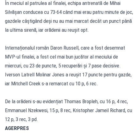
În meciul al patrulea al finalei, echipa antrenată de Mihai
Silvășan conducea cu 73-64 când mai erau patru minute de joc,
gazdele câștigând deși nu au mai marcat decât un punct până
la ultima sirenă, iar orădenii au reușit opt.
Internaționalul român Daron Russell, care a fost desemnat
MVP-ul finalei, a fost cel mai bun jucător al meciului de
miercuri, cu 23 de puncte, 5 recuperări și 7 pase decisive.
Iverson Latrell Molinar Jones a reușit 17 puncte pentru gazde,
iar Mitchell Creek s-a remarcat cu 10 p, 6 rec.
De la orădeni s-au evidențiat Thomas Bropleh, cu 16 p, 4 rec,
Emmanuel Nzekwesi, 15 p, 8 rec, Kristopher Jameil Richard, cu
12 p, 3 rec, 3 pd.
AGERPRES