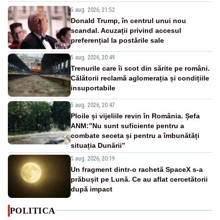
5 aug. 2026, 21:52
Donald Trump, în centrul unui nou
scandal. Acuzații privind accesul
preferențial la postările sale
5 aug. 2026, 20:49
Trenurile care îi scot din sărite pe români.
Călătorii reclamă aglomerația și condițiile
insuportabile
5 aug. 2026, 20:47
Ploile și vijeliile revin în România. Șefa
ANM:”Nu sunt suficiente pentru a
combate seceta și pentru a îmbunătăți
situația Dunării”
5 aug. 2026, 20:19
Un fragment dintr-o rachetă SpaceX s-a
prăbușit pe Lună. Ce au aflat cercetătorii
după impact
POLITICA