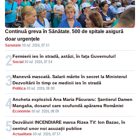
Continuă greva în Sănătate. 500 de spitale asigură
doar urgențele
Sanatate
·
30 iul. 2026, 07:51
2
Fermierii ies în stradă, astăzi, în fața Guvernului!
Social
-
30 iul. 2026, 07:54
3
Manevră mascată. Salarii mărite în secret la Ministerul
Dezvoltării în timp ce medicii ies în stradă
Politica
-
30 iul. 2026, 08:00
4
Ancheta explozivă Ana Maria Păcuraru: Șantierul Damen
Mangalia, dosarul care scufundă apărarea României
Economie
-
30 iul. 2026, 08:09
5
Dezvăluiri INCENDIARE marca Rizea TV: Ion Bazac, în
centrul unor noi acuzații publice
Actualitate
-
30 iul. 2026, 07:51