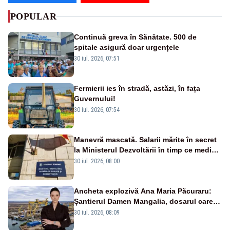
POPULAR
Continuă greva în Sănătate. 500 de
spitale asigură doar urgențele
30 iul. 2026, 07:51
Fermierii ies în stradă, astăzi, în fața
Guvernului!
30 iul. 2026, 07:54
Manevră mascată. Salarii mărite în secret
la Ministerul Dezvoltării în timp ce medicii
ies în stradă
30 iul. 2026, 08:00
Ancheta explozivă Ana Maria Păcuraru:
Șantierul Damen Mangalia, dosarul care
scufundă apărarea României
30 iul. 2026, 08:09