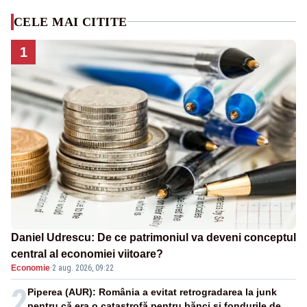
CELE MAI CITITE
1
Daniel Udrescu: De ce patrimoniul va deveni conceptul
central al economiei viitoare?
Economie
·
2 aug. 2026, 09:22
2
Piperea (AUR): România a evitat retrogradarea la junk
pentru că era o catastrofă pentru bănci și fondurile de