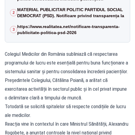
MATERIAL PUBLICITAR POLITIC PARTIDUL SOCIAL
2
DEMOCRAT (PSD). Notificare privind transparența la
https://www.realitatea.net/notificare-transparenta-
3
publicitate-politica-psd-2026
Colegiul Medicilor din România subliniază că respectarea
programului de lucru este esențială pentru buna funcționare a
sistemului sanitar și pentru consolidarea încrederii pacienților.
Președintele Colegiului, Cătălina Poiană, a arătat că
exercitarea activității în sectorul public și în cel privat impune
o delimitare clară a timpului de muncă.
Totodată se solicită spitalelor să respecte condițiile de lucru
ale medicilor.
Reacția vine în contextul în care Ministrul Sănătății, Alexandru
Rogobete, a anunțat controale la nivel național privind