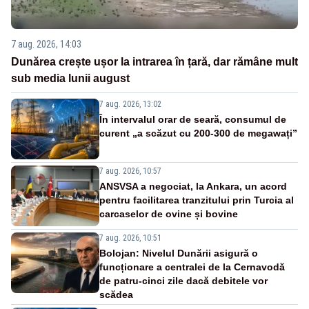
7 aug. 2026, 14:03
Dunărea crește ușor la intrarea în țară, dar rămâne mult
sub media lunii august
7 aug. 2026, 13:02
În intervalul orar de seară, consumul de
curent „a scăzut cu 200-300 de megawați”
7 aug. 2026, 10:57
ANSVSA a negociat, la Ankara, un acord
pentru facilitarea tranzitului prin Turcia al
carcaselor de ovine și bovine
7 aug. 2026, 10:51
Bolojan: Nivelul Dunării asigură o
funcționare a centralei de la Cernavodă
de patru-cinci zile dacă debitele vor
scădea