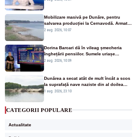
pensii
Mobilizare masivă pe Dunăre, pentru
salvarea producției la Cernavodă. Armata
va detona o stâncă și va devia apa
2 aug. 2026, 10:07
fluviului - IMAGINI AERIENE
Dorina Barcari dă în vileag șmecheria
înghețării pensiilor. Sumele uriașe
pierdute de fiecare român
2 aug. 2026, 10:09
Dunărea a secat atât de mult încât a scos
la suprafață nave naziste din al doilea
război mondial
1 aug. 2026, 23:10
CATEGORII POPULARE
Actualitate