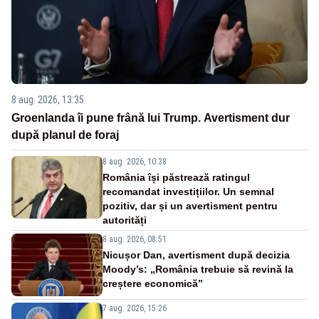
8 aug. 2026, 13:35
Groenlanda îi pune frână lui Trump. Avertisment dur
după planul de foraj
8 aug. 2026, 10:38
România își păstrează ratingul
recomandat investițiilor. Un semnal
pozitiv, dar și un avertisment pentru
autorități
8 aug. 2026, 08:51
Nicușor Dan, avertisment după decizia
Moody’s: „România trebuie să revină la
creștere economică”
7 aug. 2026, 15:26