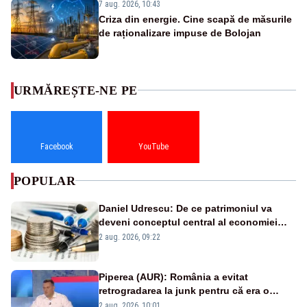
7 aug. 2026, 10:43
Criza din energie. Cine scapă de măsurile
de raționalizare impuse de Bolojan
URMĂREȘTE-NE PE
Facebook
YouTube
POPULAR
Daniel Udrescu: De ce patrimoniul va
deveni conceptul central al economiei
viitoare?
2 aug. 2026, 09:22
Piperea (AUR): România a evitat
retrogradarea la junk pentru că era o
catastrofă pentru bănci și fondurile de
2 aug. 2026, 10:01