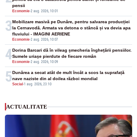
pensii
Economie
-
2 aug. 2026, 10:01
3
Mobilizare masivă pe Dunăre, pentru salvarea producției
la Cernavodă. Armata va detona o stâncă și va devia apa
fluviului - IMAGINI AERIENE
Economie
-
2 aug. 2026, 10:07
4
Dorina Barcari dă în vileag șmecheria înghețării pensiilor.
Sumele uriașe pierdute de fiecare român
Economie
-
2 aug. 2026, 10:09
5
Dunărea a secat atât de mult încât a scos la suprafață
nave naziste din al doilea război mondial
Social
-
1 aug. 2026, 23:10
ACTUALITATE