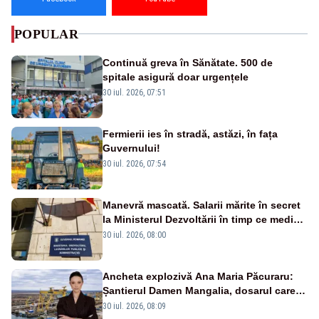
POPULAR
Continuă greva în Sănătate. 500 de
spitale asigură doar urgențele
30 iul. 2026, 07:51
Fermierii ies în stradă, astăzi, în fața
Guvernului!
30 iul. 2026, 07:54
Manevră mascată. Salarii mărite în secret
la Ministerul Dezvoltării în timp ce medicii
ies în stradă
30 iul. 2026, 08:00
Ancheta explozivă Ana Maria Păcuraru:
Șantierul Damen Mangalia, dosarul care
scufundă apărarea României
30 iul. 2026, 08:09