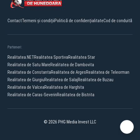
Contact
Termeni și condiții
Politică de confidențialitate
Cod de conduită
Parteneri:
Realitatea.NET
Realitatea Sportiva
Realitatea Star
Realitatea de Satu Mare
Realitatea de Dambovita
Realitatea de Constanta
Realitatea de Arges
Realitatea de Teleorman
Realitatea de Giurgiu
Realitatea de Salaj
Realitatea de Buzau
Realitatea de Valcea
Realitatea de Harghita
Realitatea de Caras-Severin
Realitatea de Bistrita
© 2026 PHG Media Invest LLC
Facebook
YouTube