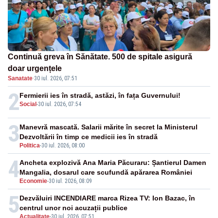
Continuă greva în Sănătate. 500 de spitale asigură
doar urgențele
Sanatate
·
30 iul. 2026, 07:51
2
Fermierii ies în stradă, astăzi, în fața Guvernului!
Social
-
30 iul. 2026, 07:54
3
Manevră mascată. Salarii mărite în secret la Ministerul
Dezvoltării în timp ce medicii ies în stradă
Politica
-
30 iul. 2026, 08:00
4
Ancheta explozivă Ana Maria Păcuraru: Șantierul Damen
Mangalia, dosarul care scufundă apărarea României
Economie
-
30 iul. 2026, 08:09
5
Dezvăluiri INCENDIARE marca Rizea TV: Ion Bazac, în
centrul unor noi acuzații publice
Actualitate
-
30 iul. 2026, 07:51