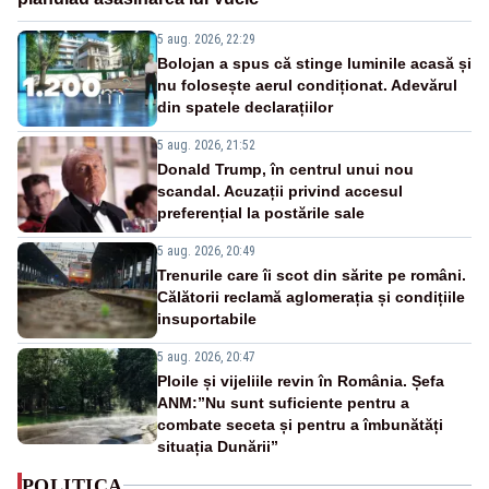
5 aug. 2026, 22:29
Bolojan a spus că stinge luminile acasă și
nu folosește aerul condiționat. Adevărul
din spatele declarațiilor
5 aug. 2026, 21:52
Donald Trump, în centrul unui nou
scandal. Acuzații privind accesul
preferențial la postările sale
5 aug. 2026, 20:49
Trenurile care îi scot din sărite pe români.
Călătorii reclamă aglomerația și condițiile
insuportabile
5 aug. 2026, 20:47
Ploile și vijeliile revin în România. Șefa
ANM:”Nu sunt suficiente pentru a
combate seceta și pentru a îmbunătăți
situația Dunării”
POLITICA