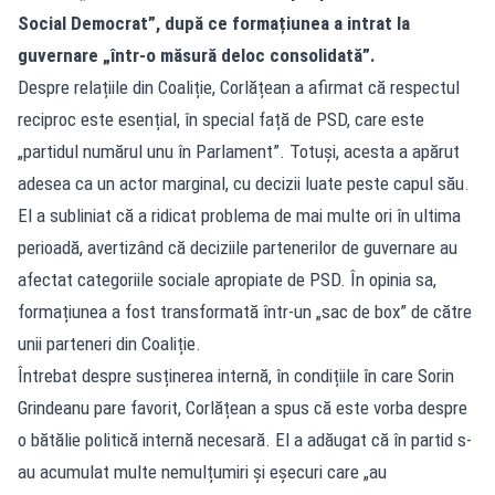
Social Democrat”, după ce formațiunea a intrat la
guvernare „într-o măsură deloc consolidată”.
Despre relațiile din Coaliție, Corlățean a afirmat că respectul
reciproc este esențial, în special față de PSD, care este
„partidul numărul unu în Parlament”. Totuși, acesta a apărut
adesea ca un actor marginal, cu decizii luate peste capul său.
El a subliniat că a ridicat problema de mai multe ori în ultima
perioadă, avertizând că deciziile partenerilor de guvernare au
afectat categoriile sociale apropiate de PSD. În opinia sa,
formațiunea a fost transformată într-un „sac de box” de către
unii parteneri din Coaliție.
Întrebat despre susținerea internă, în condițiile în care Sorin
Grindeanu pare favorit, Corlățean a spus că este vorba despre
o bătălie politică internă necesară. El a adăugat că în partid s-
au acumulat multe nemulțumiri și eșecuri care „au