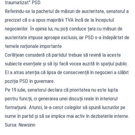
traumatizat” PSD.
Referindu-se la pachetul de măsuri de austeritate, senatorul a
precizat că s-a opus majorării TVA încă de la începutul
negocierilor. În opinia lui, nu poți conduce țara cu măsuri de
austeritate impuse aproape exclusiv, iar PSD s-a îndepărtat de
temele naționale importante.
Corlățean consideră că partidul trebuie să revină la aceste
subiecte esențiale și să își facă vocea auzită în spațiul public.
El a atras atenția că lipsa de consecvență în negocieri a slăbit
poziția PSD în guvernare.
Pe 19 iulie, senatorul declara că prioritatea nu este lupta
pentru funcții, ci generarea unei discuții reale în interiorul
formațiunii. Atunci, le-a cerut colegilor să spună lucrurilor pe
nume în partid și să se implice mai activ în dezbaterile interne.
Sursa: Newsinn