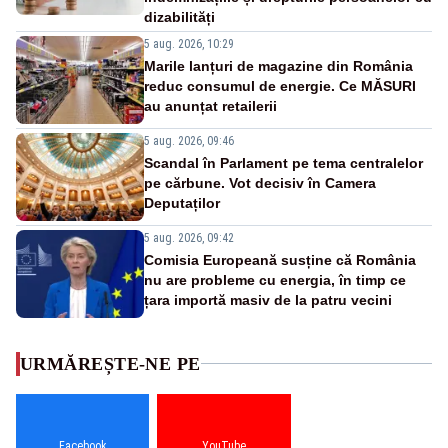
dizabilități
5 aug. 2026, 10:29
Marile lanțuri de magazine din România
reduc consumul de energie. Ce MĂSURI
au anunțat retailerii
5 aug. 2026, 09:46
Scandal în Parlament pe tema centralelor
pe cărbune. Vot decisiv în Camera
Deputaților
5 aug. 2026, 09:42
Comisia Europeană susține că România
nu are probleme cu energia, în timp ce
țara importă masiv de la patru vecini
URMĂREȘTE-NE PE
Facebook
YouTube