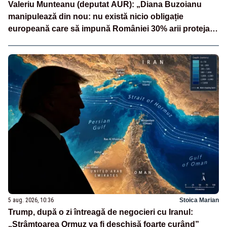
Valeriu Munteanu (deputat AUR): „Diana Buzoianu
manipulează din nou: nu există nicio obligație
europeană care să impună României 30% arii protejate
și 10% protecție strictă”
5 aug. 2026, 10:36
Stoica Marian
Trump, după o zi întreagă de negocieri cu Iranul:
„Strâmtoarea Ormuz va fi deschisă foarte curând”