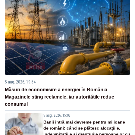
5 aug. 2026, 19:54
Măsuri de economisire a energiei în România.
Magazinele sting reclamele, iar autoritățile reduc
consumul
5 aug. 2026, 15:03
Banii intră mai devreme pentru milioane
de români: când se plătesc alocațiile,
indemnizațiile și drepturile persoanelor cu