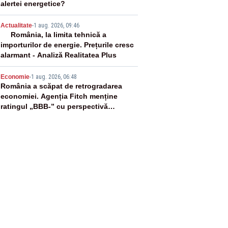
alertei energetice?
4
Actualitate
-
1 aug. 2026, 09:46
România, la limita tehnică a
importurilor de energie. Prețurile cresc
alarmant - Analiză Realitatea Plus
5
Economie
-
1 aug. 2026, 06:48
România a scăpat de retrogradarea
economiei. Agenția Fitch menține
ratingul „BBB-” cu perspectivă
negativă