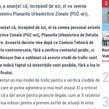
1
, a anunțat că, începând de azi, el va semna
pentru Planurile Urbanistice Zonale (PUZ-uri),
nunțat că, începând de azi, el va semna personal avizele
stice Zonale (PUZ-uri), Planurile Urbanistice de Detaliu
uire. Această decizie vine după ce Comisia Tehnică de
te controversate, fără a verifica contextul juridic, ci
Rom
Vul
 Nicușor Dan a subliniat că aceste studii de trafic sunt
Econ
pun
ndică faptul că investițiile sunt posibile, fără a lua în
cun
ficului.
ntat un nou model de trafic pentru a verifica studiile de
 care ar putea aglomera și mai mult orașul. El a criticat
că a dat avize pentru proiecte ilegale, cum ar fi recentul
ua măsuri pentru a preveni astfel de situații în viitor.