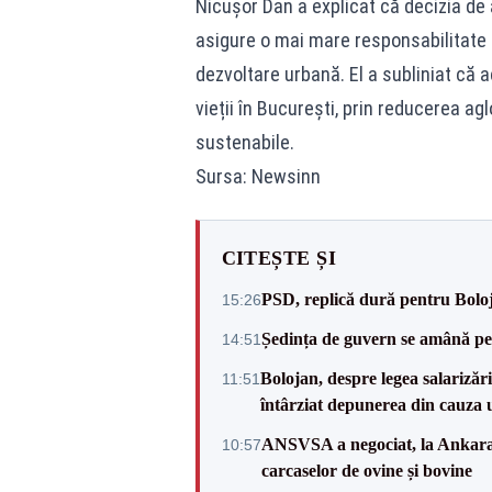
Nicușor Dan a explicat că decizia de
asigure o mai mare responsabilitate 
dezvoltare urbană. El a subliniat că 
vieții în București, prin reducerea ag
sustenabile.
Sursa: Newsinn
CITEȘTE ȘI
PSD, replică dură pentru Boloj
15:26
Ședința de guvern se amână pen
14:51
Bolojan, despre legea salarizăr
11:51
întârziat depunerea din cauza u
ANSVSA a negociat, la Ankara, 
10:57
carcaselor de ovine și bovine