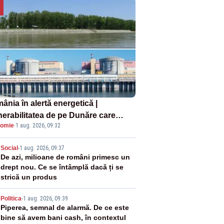
ânia în alertă energetică |
nerabilitatea de pe Dunăre care
omie
·
1 aug. 2026, 09:32
e în pericol Centrala Cernavodă era
oscută de pe vremea lui Ceaușescu
2
Social
-
1 aug. 2026, 09:37
De azi, milioane de români primesc un
drept nou. Ce se întâmplă dacă ți se
strică un produs
3
Politica
-
1 aug. 2026, 09:39
Piperea, semnal de alarmă. De ce este
bine să avem bani cash, în contextul