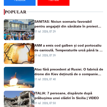
POPULAR
SANITAS: Niciun scenariu favorabil
pentru angajații din sănătate în proiectul
Legii salarizării
31 iul. 2026, 07:29
ANM a emis cod galben și cod portocaliu
de caniculă. Temperaturile urcă până la 38
de grade, iar nopțile devin tropicale
31 iul. 2026, 07:39
Atac fără precedent al Rusiei. O fabrică de
drone din Kiev deținută de o companie
americană, distrusă de o rachetă
31 iul. 2026, 07:40
rusească
ITALIA: 7 persoane, dispărute după
prăbușirea unei clădiri în Sicilia | VIDEO
31 iul. 2026, 07:50