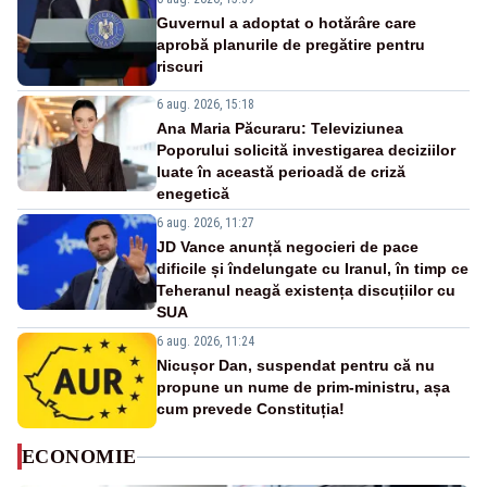
Guvernul a adoptat o hotărâre care
aprobă planurile de pregătire pentru
riscuri
6 aug. 2026, 15:18
Ana Maria Păcuraru: Televiziunea
Poporului solicită investigarea deciziilor
luate în această perioadă de criză
enegetică
6 aug. 2026, 11:27
JD Vance anunță negocieri de pace
dificile și îndelungate cu Iranul, în timp ce
Teheranul neagă existența discuțiilor cu
SUA
6 aug. 2026, 11:24
Nicușor Dan, suspendat pentru că nu
propune un nume de prim-ministru, așa
cum prevede Constituția!
ECONOMIE