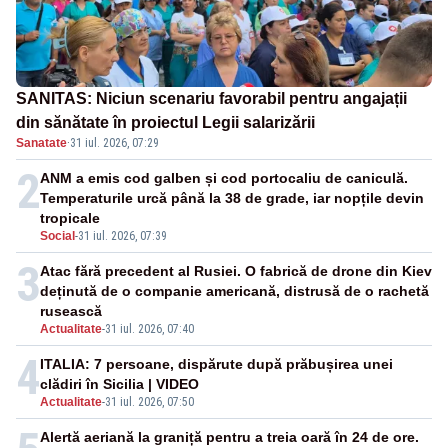
SANITAS: Niciun scenariu favorabil pentru angajații
din sănătate în proiectul Legii salarizării
Sanatate
·
31 iul. 2026, 07:29
2
ANM a emis cod galben și cod portocaliu de caniculă.
Temperaturile urcă până la 38 de grade, iar nopțile devin
tropicale
Social
-
31 iul. 2026, 07:39
3
Atac fără precedent al Rusiei. O fabrică de drone din Kiev
deținută de o companie americană, distrusă de o rachetă
rusească
Actualitate
-
31 iul. 2026, 07:40
4
ITALIA: 7 persoane, dispărute după prăbușirea unei
clădiri în Sicilia | VIDEO
Actualitate
-
31 iul. 2026, 07:50
Alertă aeriană la graniță pentru a treia oară în 24 de ore.