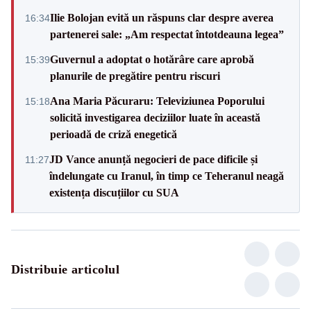
Ilie Bolojan evită un răspuns clar despre averea
16:34
partenerei sale: „Am respectat întotdeauna legea”
Guvernul a adoptat o hotărâre care aprobă
15:39
planurile de pregătire pentru riscuri
Ana Maria Păcuraru: Televiziunea Poporului
15:18
solicită investigarea deciziilor luate în această
perioadă de criză enegetică
JD Vance anunță negocieri de pace dificile și
11:27
îndelungate cu Iranul, în timp ce Teheranul neagă
existența discuțiilor cu SUA
Distribuie articolul