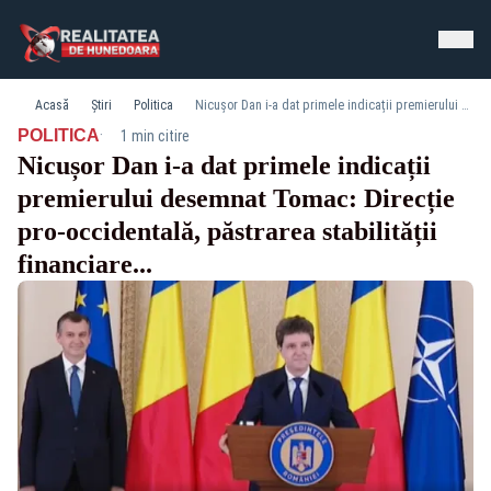
Acasă
Știri
Politica
Nicușor Dan i-a dat primele indicații premierului desemnat Tomac: Direcție pro-occidentală, păstrarea stabilității financiare...
·
POLITICA
1 min citire
Nicușor Dan i-a dat primele indicații
premierului desemnat Tomac: Direcție
pro-occidentală, păstrarea stabilității
financiare...