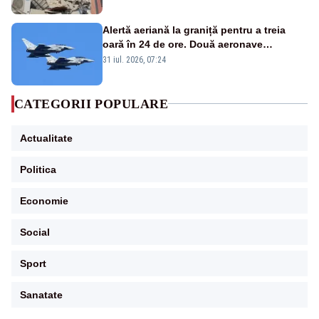
Alertă aeriană la graniță pentru a treia
oară în 24 de ore. Două aeronave
Eurofighter britanice au fost ridicate de la
31 iul. 2026, 07:24
sol
CATEGORII POPULARE
Actualitate
Politica
Economie
Social
Sport
Sanatate