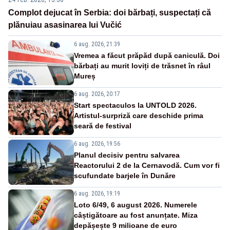
Complot dejucat în Serbia: doi bărbați, suspectați că
plănuiau asasinarea lui Vučić
6 aug. 2026, 21:39
Vremea a făcut prăpăd după caniculă. Doi
bărbați au murit loviți de trăsnet în râul
Mureș
6 aug. 2026, 20:17
Start spectaculos la UNTOLD 2026.
Artistul-surpriză care deschide prima
seară de festival
6 aug. 2026, 19:56
Planul decisiv pentru salvarea
Reactorului 2 de la Cernavodă. Cum vor fi
scufundate barjele în Dunăre
6 aug. 2026, 19:19
Loto 6/49, 6 august 2026. Numerele
câștigătoare au fost anunțate. Miza
depășește 9 milioane de euro