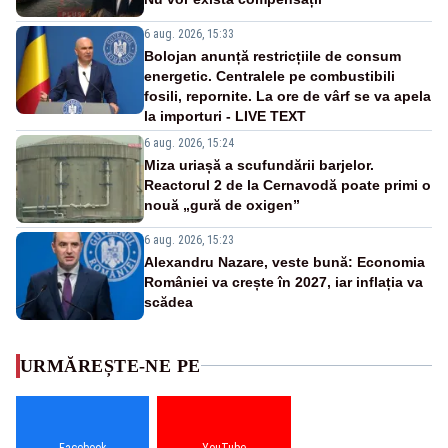
6 aug. 2026, 15:33
Bolojan anunță restricțiile de consum
energetic. Centralele pe combustibili
fosili, repornite. La ore de vârf se va apela
la importuri - LIVE TEXT
6 aug. 2026, 15:24
Miza uriașă a scufundării barjelor.
Reactorul 2 de la Cernavodă poate primi o
nouă „gură de oxigen”
6 aug. 2026, 15:23
Alexandru Nazare, veste bună: Economia
României va crește în 2027, iar inflația va
scădea
URMĂREȘTE-NE PE
Facebook
YouTube