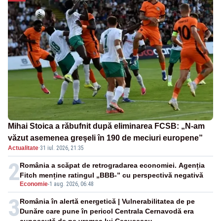
Mihai Stoica a răbufnit după eliminarea FCSB: „N-am
văzut asemenea greșeli în 190 de meciuri europene”
Actualitate
·
31 iul. 2026, 21:35
2
România a scăpat de retrogradarea economiei. Agenția
Fitch menține ratingul „BBB-” cu perspectivă negativă
Economie
-
1 aug. 2026, 06:48
3
România în alertă energetică | Vulnerabilitatea de pe
Dunăre care pune în pericol Centrala Cernavodă era