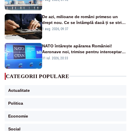
cunoscută de pe vremea lui Ceaușescu
De azi, milioane de români primesc un
drept nou. Ce se întâmplă dacă ți se strică
un produs
1 aug. 2026, 09:37
NATO întărește apărarea României!
Aeronave noi, trimise pentru interceptarea
și distrugerea dronelor
31 iul. 2026, 20:33
CATEGORII POPULARE
Actualitate
Politica
Economie
Social