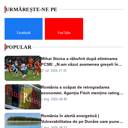
URMĂREȘTE-NE PE
Facebook
YouTube
POPULAR
Mihai Stoica a răbufnit după eliminarea
FCSB: „N-am văzut asemenea greșeli în
190 de meciuri europene”
31 iul. 2026, 21:35
România a scăpat de retrogradarea
economiei. Agenția Fitch menține ratingul
„BBB-” cu perspectivă negativă
1 aug. 2026, 06:48
România în alertă energetică |
Vulnerabilitatea de pe Dunăre care pune
în pericol Centrala Cernavodă era
1 aug. 2026, 09:32