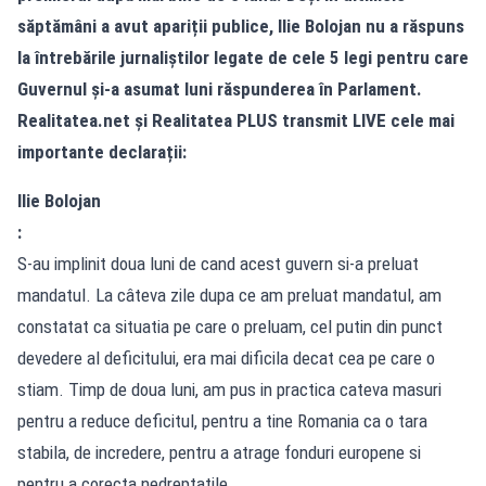
săptămâni a avut apariții publice, Ilie Bolojan nu a răspuns
la întrebările jurnaliștilor legate de cele 5 legi pentru care
Guvernul și-a asumat luni răspunderea în Parlament.
Realitatea.net și Realitatea PLUS transmit LIVE cele mai
importante declarații:
Ilie Bolojan
:
S-au implinit doua luni de cand acest guvern si-a preluat
mandatul. La câteva zile dupa ce am preluat mandatul, am
constatat ca situatia pe care o preluam, cel putin din punct
devedere al deficitului, era mai dificila decat cea pe care o
stiam. Timp de doua luni, am pus in practica cateva masuri
pentru a reduce deficitul, pentru a tine Romania ca o tara
stabila, de incredere, pentru a atrage fonduri europene si
pentru a corecta nedreptatile.