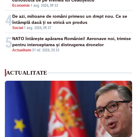
cunoscută de pe vremea lui Ceaușescu
Economie
-
1 aug. 2026, 09:32
4
De azi, milioane de români primesc un drept nou. Ce se
întâmplă dacă ți se strică un produs
Social
-
1 aug. 2026, 09:37
5
NATO întărește apărarea României! Aeronave noi, trimise
pentru interceptarea și distrugerea dronelor
Actualitate
-
31 iul. 2026, 20:33
ACTUALITATE