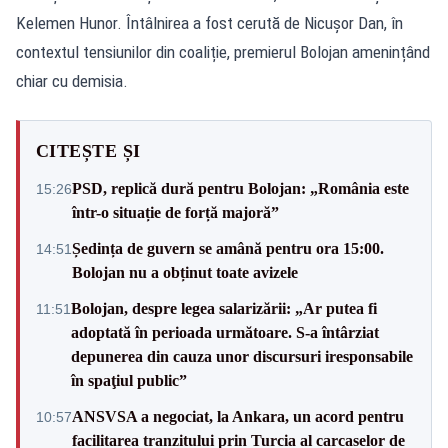
Kelemen Hunor. Întâlnirea a fost cerută de Nicușor Dan, în
contextul tensiunilor din coaliție, premierul Bolojan amenințând
chiar cu demisia.
CITEȘTE ȘI
PSD, replică dură pentru Bolojan: „România este
15:26
într-o situație de forță majoră”
Ședința de guvern se amână pentru ora 15:00.
14:51
Bolojan nu a obținut toate avizele
Bolojan, despre legea salarizării: „Ar putea fi
11:51
adoptată în perioada următoare. S-a întârziat
depunerea din cauza unor discursuri iresponsabile
în spaţiul public”
ANSVSA a negociat, la Ankara, un acord pentru
10:57
facilitarea tranzitului prin Turcia al carcaselor de