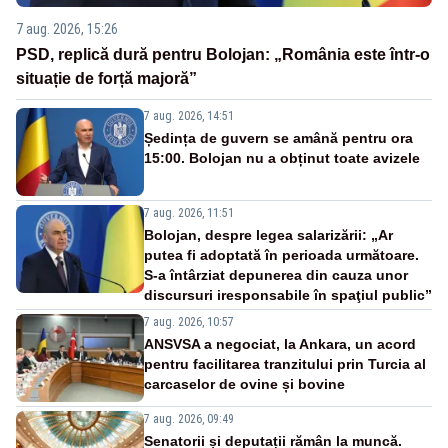
7 aug. 2026, 15:26
PSD, replică dură pentru Bolojan: „România este într-o
situație de forță majoră”
7 aug. 2026, 14:51
Ședința de guvern se amână pentru ora
15:00. Bolojan nu a obținut toate avizele
7 aug. 2026, 11:51
Bolojan, despre legea salarizării: „Ar
putea fi adoptată în perioada următoare.
S-a întârziat depunerea din cauza unor
discursuri iresponsabile în spaţiul public”
7 aug. 2026, 10:57
ANSVSA a negociat, la Ankara, un acord
pentru facilitarea tranzitului prin Turcia al
carcaselor de ovine și bovine
7 aug. 2026, 09:49
Senatorii și deputații rămân la muncă.