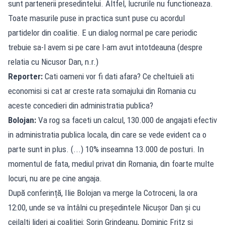
sunt partenerii presedintelui. Altfel, lucrurile nu functioneaza.
Toate masurile puse in practica sunt puse cu acordul
partidelor din coalitie. E un dialog normal pe care periodic
trebuie sa-l avem si pe care l-am avut intotdeauna (despre
relatia cu Nicusor Dan, n.r.)
Reporter:
Cati oameni vor fi dati afara? Ce cheltuieli ati
economisi si cat ar creste rata somajului din Romania cu
aceste concedieri din administratia publica?
Bolojan:
Va rog sa faceti un calcul, 130.000 de angajati efectiv
in administratia publica locala, din care se vede evident ca o
parte sunt in plus. (...) 10% inseamna 13.000 de posturi. In
momentul de fata, mediul privat din Romania, din foarte multe
locuri, nu are pe cine angaja.
După conferință, Ilie Bolojan va merge la Cotroceni, la ora
12:00, unde se va întâlni cu președintele Nicușor Dan și cu
ceilalți lideri ai coaliției: Sorin Grindeanu, Dominic Fritz și