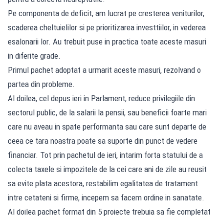
Pe componenta de deficit, am lucrat pe cresterea veniturilor,
scaderea cheltuielilor si pe prioritizarea investtiilor, in vederea
esalonarii lor. Au trebuit puse in practica toate aceste masuri
in diferite grade.
Primul pachet adoptat a urmarit aceste masuri, rezolvand o
partea din probleme.
Al doilea, cel depus ieri in Parlament, reduce privilegiile din
sectorul public, de la salarii la pensii, sau beneficii foarte mari
care nu aveau in spate performanta sau care sunt departe de
ceea ce tara noastra poate sa suporte din punct de vedere
financiar. Tot prin pachetul de ieri, intarim forta statului de a
colecta taxele si impozitele de la cei care ani de zile au reusit
sa evite plata acestora, restabilim egalitatea de tratament
intre cetateni si firme, incepem sa facem ordine in sanatate.
Al doilea pachet format din 5 proiecte trebuia sa fie completat