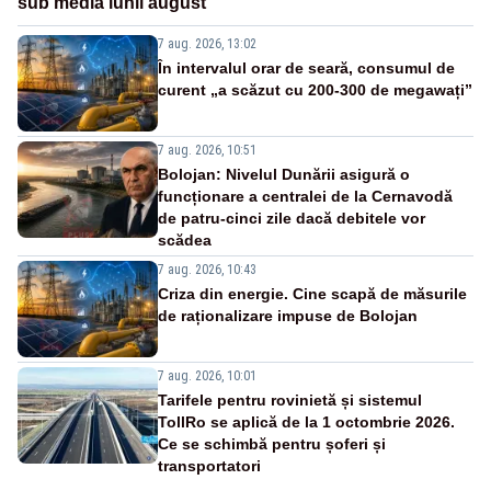
sub media lunii august
7 aug. 2026, 13:02
În intervalul orar de seară, consumul de
curent „a scăzut cu 200-300 de megawați”
7 aug. 2026, 10:51
Bolojan: Nivelul Dunării asigură o
funcționare a centralei de la Cernavodă
de patru-cinci zile dacă debitele vor
scădea
7 aug. 2026, 10:43
Criza din energie. Cine scapă de măsurile
de raționalizare impuse de Bolojan
7 aug. 2026, 10:01
Tarifele pentru rovinietă și sistemul
TollRo se aplică de la 1 octombrie 2026.
Ce se schimbă pentru șoferi și
transportatori