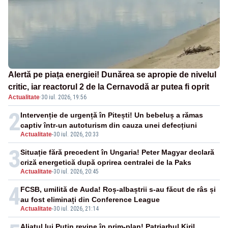
Alertă pe piața energiei! Dunărea se apropie de nivelul
critic, iar reactorul 2 de la Cernavodă ar putea fi oprit
Actualitate
·
30 iul. 2026, 19:56
2
Intervenție de urgență în Pitești! Un bebeluș a rămas
captiv într-un autoturism din cauza unei defecțiuni
Actualitate
-
30 iul. 2026, 20:33
3
Situație fără precedent în Ungaria! Peter Magyar declară
criză energetică după oprirea centralei de la Paks
Actualitate
-
30 iul. 2026, 20:45
4
FCSB, umilită de Auda! Roș-albaștrii s-au făcut de râs și
au fost eliminați din Conference League
Actualitate
-
30 iul. 2026, 21:14
Aliatul lui Putin revine în prim-plan! Patriarhul Kiril