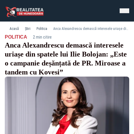
Acasă
Știri
Politica
Anca Alexandrescu demască interesele uriașe din spatele lui Ilie Bolojan: „Este o campanie deșănțată de PR. Miroase a tandem cu Kovesi”
·
POLITICA
2 min citire
Anca Alexandrescu demască interesele
uriașe din spatele lui Ilie Bolojan: „Este
o campanie deșănțată de PR. Miroase a
tandem cu Kovesi”