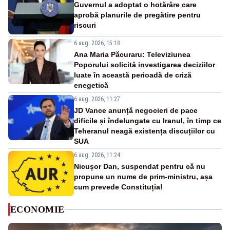
Guvernul a adoptat o hotărâre care
aprobă planurile de pregătire pentru
riscuri
6 aug. 2026, 15:18
Ana Maria Păcuraru: Televiziunea
Poporului solicită investigarea deciziilor
luate în această perioadă de criză
enegetică
6 aug. 2026, 11:27
JD Vance anunță negocieri de pace
dificile și îndelungate cu Iranul, în timp ce
Teheranul neagă existența discuțiilor cu
SUA
6 aug. 2026, 11:24
Nicușor Dan, suspendat pentru că nu
propune un nume de prim-ministru, așa
cum prevede Constituția!
ECONOMIE