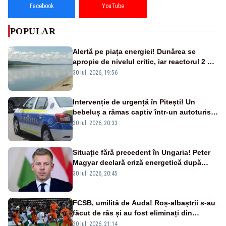
Facebook
YouTube
POPULAR
Alertă pe piața energiei! Dunărea se
apropie de nivelul critic, iar reactorul 2 de
la Cernavodă ar putea fi oprit
30 iul. 2026, 19:56
Intervenție de urgență în Pitești! Un
bebeluș a rămas captiv într-un autoturism
din cauza unei defecțiuni
30 iul. 2026, 20:33
Situație fără precedent în Ungaria! Peter
Magyar declară criză energetică după
oprirea centralei de la Paks
30 iul. 2026, 20:45
FCSB, umilită de Auda! Roș-albaștrii s-au
făcut de râs și au fost eliminați din
Conference League
30 iul. 2026, 21:14