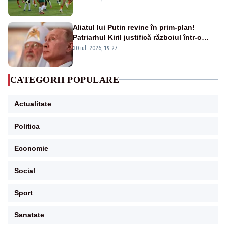
Aliatul lui Putin revine în prim-plan!
Patriarhul Kiril justifică războiul într-o
nouă carte
30 iul. 2026, 19:27
CATEGORII POPULARE
Actualitate
Politica
Economie
Social
Sport
Sanatate