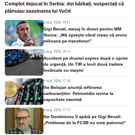
Complot dejucat în Serbia: doi bărbați, suspectați că
plănuiau asasinarea lui Vučić
6 aug. 2026, 18:51
Gigi Becali, mesaj în direct pentru MM
Stoica: „Mă oprește când vreau să arunc
milioane pe transferuri”
6 aug. 2026, 18:11
Accident pe drumul expres după o oprire
de urgență. Un TIR a lovit două trailere
încărcate cu mașini
6 aug. 2026, 17:38
Ilie Bolojan anunță ieftinirea
carburanților: Petromidia revine la
capacitate maximă
6 aug. 2026, 17:17
Ilie Dumitrescu îl apără pe Gigi Becali:
„Problema de la FCSB nu este patronul”