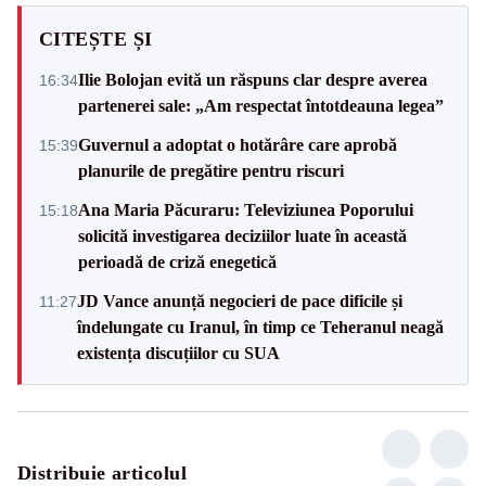
CITEȘTE ȘI
Ilie Bolojan evită un răspuns clar despre averea
16:34
partenerei sale: „Am respectat întotdeauna legea”
Guvernul a adoptat o hotărâre care aprobă
15:39
planurile de pregătire pentru riscuri
Ana Maria Păcuraru: Televiziunea Poporului
15:18
solicită investigarea deciziilor luate în această
perioadă de criză enegetică
JD Vance anunță negocieri de pace dificile și
11:27
îndelungate cu Iranul, în timp ce Teheranul neagă
existența discuțiilor cu SUA
Distribuie articolul