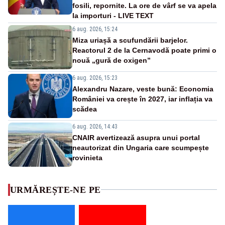
fosili, repornite. La ore de vârf se va apela
la importuri - LIVE TEXT
6 aug. 2026, 15:24
Miza uriașă a scufundării barjelor.
Reactorul 2 de la Cernavodă poate primi o
nouă „gură de oxigen”
6 aug. 2026, 15:23
Alexandru Nazare, veste bună: Economia
României va crește în 2027, iar inflația va
scădea
6 aug. 2026, 14:43
CNAIR avertizează asupra unui portal
neautorizat din Ungaria care scumpește
rovinieta
URMĂREȘTE-NE PE