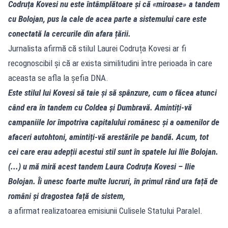
Codruța Kovesi nu este întâmplătoare și că «miroase» a tandem
cu Bolojan, pus la cale de acea parte a sistemului care este
conectată la cercurile din afara țării.
Jurnalista afirmă că stilul Laurei Codruța Kovesi ar fi
recognoscibil și că ar exista similitudini între perioada în care
aceasta se afla la șefia DNA.
Este stilul lui Kovesi să taie și să spânzure, cum o făcea atunci
când era în tandem cu Coldea și Dumbravă. Amintiți-vă
campaniile lor împotriva capitalului românesc și a oamenilor de
afaceri autohtoni, amintiți-vă arestările pe bandă. Acum, tot
cei care erau adepții acestui stil sunt în spatele lui Ilie Bolojan.
(...) u mă miră acest tandem Laura Codruța Kovesi – Ilie
Bolojan. Îi unesc foarte multe lucruri, în primul rând ura față de
români și dragostea față de sistem,
a afirmat realizatoarea emisiunii Culisele Statului Paralel.