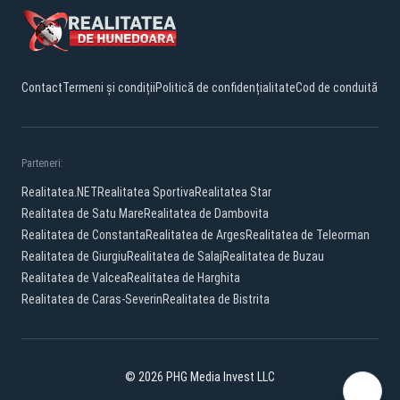
Contact
Termeni și condiții
Politică de confidențialitate
Cod de conduită
Parteneri:
Realitatea.NET
Realitatea Sportiva
Realitatea Star
Realitatea de Satu Mare
Realitatea de Dambovita
Realitatea de Constanta
Realitatea de Arges
Realitatea de Teleorman
Realitatea de Giurgiu
Realitatea de Salaj
Realitatea de Buzau
Realitatea de Valcea
Realitatea de Harghita
Realitatea de Caras-Severin
Realitatea de Bistrita
© 2026 PHG Media Invest LLC
Facebook
YouTube