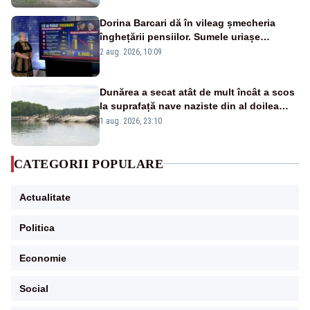
Dorina Barcari dă în vileag șmecheria
înghețării pensiilor. Sumele uriașe
pierdute de fiecare român
2 aug. 2026, 10:09
Dunărea a secat atât de mult încât a scos
la suprafață nave naziste din al doilea
război mondial
1 aug. 2026, 23:10
CATEGORII POPULARE
Actualitate
Politica
Economie
Social