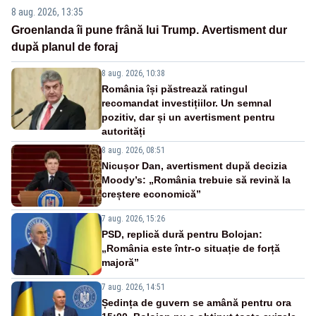
8 aug. 2026, 13:35
Groenlanda îi pune frână lui Trump. Avertisment dur
după planul de foraj
8 aug. 2026, 10:38
România își păstrează ratingul
recomandat investițiilor. Un semnal
pozitiv, dar și un avertisment pentru
autorități
8 aug. 2026, 08:51
Nicușor Dan, avertisment după decizia
Moody’s: „România trebuie să revină la
creștere economică”
7 aug. 2026, 15:26
PSD, replică dură pentru Bolojan:
„România este într-o situație de forță
majoră”
7 aug. 2026, 14:51
Ședința de guvern se amână pentru ora