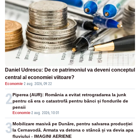
Daniel Udrescu: De ce patrimoniul va deveni conceptul
central al economiei viitoare?
Economie
·
2 aug. 2026, 09:22
2
Piperea (AUR): România a evitat retrogradarea la junk
pentru că era o catastrofă pentru bănci și fondurile de
pensii
Economie
-
2 aug. 2026, 10:01
3
Mobilizare masivă pe Dunăre, pentru salvarea producției
la Cernavodă. Armata va detona o stâncă și va devia apa
fluviului - IMAGINI AERIENE