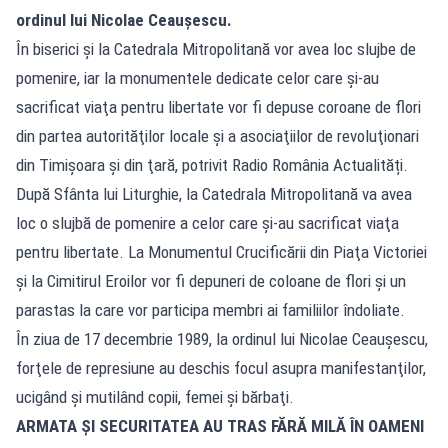
ordinul lui Nicolae Ceaușescu.
În biserici şi la Catedrala Mitropolitană vor avea loc slujbe de
pomenire, iar la monumentele dedicate celor care şi-au
sacrificat viaţa pentru libertate vor fi depuse coroane de flori
din partea autorităţilor locale şi a asociaţiilor de revoluţionari
din Timişoara şi din ţară, potrivit Radio România Actualități.
După Sfânta lui Liturghie, la Catedrala Mitropolitană va avea
loc o slujbă de pomenire a celor care şi-au sacrificat viaţa
pentru libertate. La Monumentul Crucificării din Piaţa Victoriei
şi la Cimitirul Eroilor vor fi depuneri de coloane de flori şi un
parastas la care vor participa membri ai familiilor îndoliate.
În ziua de 17 decembrie 1989, la ordinul lui Nicolae Ceauşescu,
forţele de represiune au deschis focul asupra manifestanţilor,
ucigând şi mutilând copii, femei şi bărbaţi.
ARMATA ȘI SECURITATEA AU TRAS FĂRĂ MILĂ ÎN OAMENI