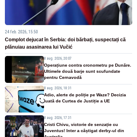
24 feb. 2026, 15:50
Complot dejucat în Serbia: doi bărbați, suspectați că
plănuiau asasinarea lui Vučić
8 aug. 2026, 20:07
Operațiune contra cronometru pe Dunăre.
Ultimele două barje sunt scufundate
pentru Cernavodă
8 aug. 2026, 18:31
Adio, alerte de poliție pe Waze? Decizia
luată de Curtea de Justiție a UE
8 aug. 2026, 17:31
Cristi Chivu, victorie de senzație cu
Juventus! Inter a câștigat derby-ul din
Australia