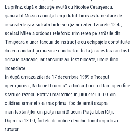
La prânz, după o discuţie avută cu Nicolae Ceauşescu,
generalul Milea a anunţat că judetul Timiş este în stare de
necesitate şi a solicitat intervenţia armatei. La orele 13:45,
același Milea a ordonat telefonic trimiterea pe străzile din
Timişoara a unor tancuri de instrucţie cu echipajele constituite
din comandant şi mecanic conductor. În faţa acestora au fost
ridicate baricade, iar tancurile au fost blocate, unele fiind
incendiate.
În după-amiaza zilei de 17 decembrie 1989 a început
operaţiunea „Radu cel Frumos”, adică acţiuni militare specifice
stării de război. Potrivit martorilor, în jurul orei 16.00, din
clădirea armatei s-a tras primul foc de armă asupra
manifestanţilor din piaţa numită acum Piaţa Libertăţii.
După ora 18.00, forțele de ordine deschid focul împotriva
tuturor.