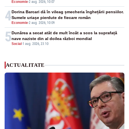
Economie
-
2 aug. 2026, 10:07
4
Dorina Barcari dă în vileag șmecheria înghețării pensiilor.
Sumele uriașe pierdute de fiecare român
Economie
-
2 aug. 2026, 10:09
5
Dunărea a secat atât de mult încât a scos la suprafață
nave naziste din al doilea război mondial
Social
-
1 aug. 2026, 23:10
ACTUALITATE