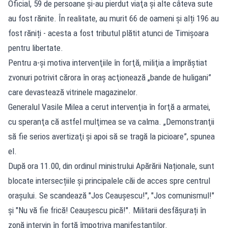
Oficial, 59 de persoane şi-au pierdut viaţa şi alte câteva sute
au fost rănite. În realitate, au murit 66 de oameni și alți 196 au
fost răniți - acesta a fost tributul plătit atunci de Timişoara
pentru libertate.
Pentru a-şi motiva intervenţiile în forţă, miliţia a împrăştiat
zvonuri potrivit cărora în oraş acţionează „bande de huligani”
care devastează vitrinele magazinelor.
Generalul Vasile Milea a cerut intervenţia în forţă a armatei,
cu speranţa că astfel mulţimea se va calma. „Demonstranţii
să fie serios avertizaţi şi apoi să se tragă la picioare”, spunea
el.
După ora 11.00, din ordinul ministrului Apărării Naționale, sunt
blocate intersecțiile și principalele căi de acces spre centrul
orașului. Se scandează "Jos Ceaușescu!", "Jos comunismul!"
și "Nu vă fie frică! Ceaușescu pică!". Militarii desfășurați în
zonă intervin în forță împotriva manifestanților.