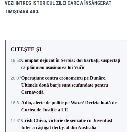
VEZI INTREG ISTORICUL ZILEI CARE A ÎNSÂNGERAT
TIMIȘOARA
AICI.
CITEȘTE ȘI
Complot dejucat în Serbia: doi bărbați, suspectați
15:50
că plănuiau asasinarea lui Vučić
Operațiune contra cronometru pe Dunăre.
20:07
Ultimele două barje sunt scufundate pentru
Cernavodă
Adio, alerte de poliție pe Waze? Decizia luată de
18:31
Curtea de Justiție a UE
Cristi Chivu, victorie de senzație cu Juventus!
17:31
Inter a câștigat derby-ul din Australia