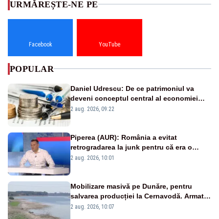
URMĂREȘTE-NE PE
Facebook
YouTube
POPULAR
Daniel Udrescu: De ce patrimoniul va
deveni conceptul central al economiei
viitoare?
2 aug. 2026, 09:22
Piperea (AUR): România a evitat
retrogradarea la junk pentru că era o
catastrofă pentru bănci și fondurile de
2 aug. 2026, 10:01
pensii
Mobilizare masivă pe Dunăre, pentru
salvarea producției la Cernavodă. Armata
va detona o stâncă și va devia apa
2 aug. 2026, 10:07
fluviului - IMAGINI AERIENE