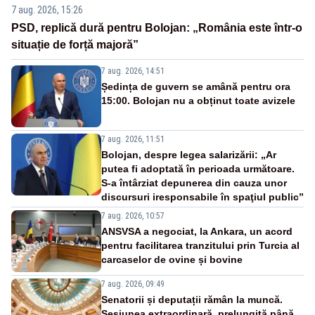
7 aug. 2026, 15:26
PSD, replică dură pentru Bolojan: „România este într-o
situație de forță majoră”
7 aug. 2026, 14:51
Ședința de guvern se amână pentru ora
15:00. Bolojan nu a obținut toate avizele
7 aug. 2026, 11:51
Bolojan, despre legea salarizării: „Ar
putea fi adoptată în perioada următoare.
S-a întârziat depunerea din cauza unor
discursuri iresponsabile în spaţiul public”
7 aug. 2026, 10:57
ANSVSA a negociat, la Ankara, un acord
pentru facilitarea tranzitului prin Turcia al
carcaselor de ovine și bovine
7 aug. 2026, 09:49
Senatorii și deputații rămân la muncă.
Sesiunea extraordinară, prelungită până