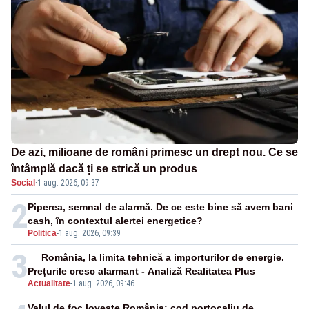
De azi, milioane de români primesc un drept nou. Ce se
întâmplă dacă ți se strică un produs
Social
·
1 aug. 2026, 09:37
2
Piperea, semnal de alarmă. De ce este bine să avem bani
cash, în contextul alertei energetice?
Politica
-
1 aug. 2026, 09:39
3
România, la limita tehnică a importurilor de energie.
Prețurile cresc alarmant - Analiză Realitatea Plus
Actualitate
-
1 aug. 2026, 09:46
Valul de foc lovește România: cod portocaliu de