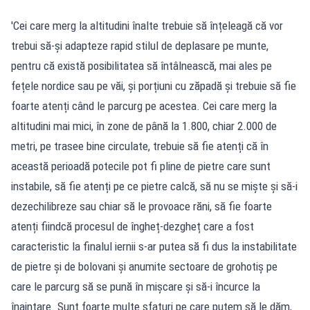
'Cei care merg la altitudini înalte trebuie să înțeleagă că vor
trebui să-și adapteze rapid stilul de deplasare pe munte,
pentru că există posibilitatea să întâlnească, mai ales pe
fețele nordice sau pe văi, și porțiuni cu zăpadă și trebuie să fie
foarte atenți când le parcurg pe acestea. Cei care merg la
altitudini mai mici, în zone de până la 1.800, chiar 2.000 de
metri, pe trasee bine circulate, trebuie să fie atenți că în
această perioadă potecile pot fi pline de pietre care sunt
instabile, să fie atenți pe ce pietre calcă, să nu se miște și să-i
dezechilibreze sau chiar să le provoace răni, să fie foarte
atenți fiindcă procesul de îngheț-dezgheț care a fost
caracteristic la finalul iernii s-ar putea să fi dus la instabilitate
de pietre și de bolovani și anumite sectoare de grohotiș pe
care le parcurg să se pună în mișcare și să-i încurce la
înaintare. Sunt foarte multe sfaturi pe care putem să le dăm,