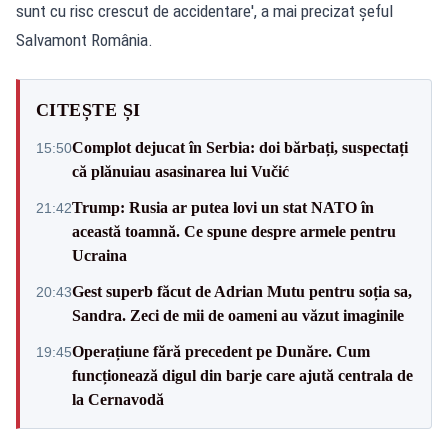
sunt cu risc crescut de accidentare', a mai precizat șeful
Salvamont România.
CITEȘTE ȘI
Complot dejucat în Serbia: doi bărbați, suspectați
15:50
că plănuiau asasinarea lui Vučić
Trump: Rusia ar putea lovi un stat NATO în
21:42
această toamnă. Ce spune despre armele pentru
Ucraina
Gest superb făcut de Adrian Mutu pentru soția sa,
20:43
Sandra. Zeci de mii de oameni au văzut imaginile
Operațiune fără precedent pe Dunăre. Cum
19:45
funcționează digul din barje care ajută centrala de
la Cernavodă