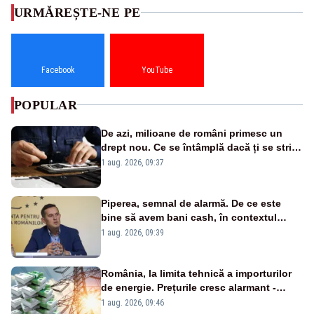
URMĂREȘTE-NE PE
Facebook
YouTube
POPULAR
De azi, milioane de români primesc un
drept nou. Ce se întâmplă dacă ți se strică
un produs
1 aug. 2026, 09:37
Piperea, semnal de alarmă. De ce este
bine să avem bani cash, în contextul
alertei energetice?
1 aug. 2026, 09:39
România, la limita tehnică a importurilor
de energie. Prețurile cresc alarmant -
Analiză Realitatea Plus
1 aug. 2026, 09:46