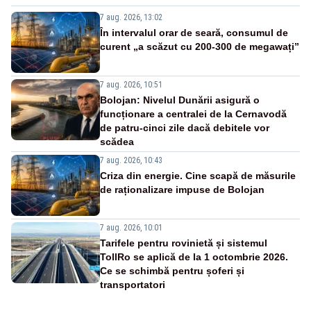
7 aug. 2026, 13:02
În intervalul orar de seară, consumul de
curent „a scăzut cu 200-300 de megawați”
7 aug. 2026, 10:51
Bolojan: Nivelul Dunării asigură o
funcționare a centralei de la Cernavodă
de patru-cinci zile dacă debitele vor
scădea
7 aug. 2026, 10:43
Criza din energie. Cine scapă de măsurile
de raționalizare impuse de Bolojan
7 aug. 2026, 10:01
Tarifele pentru rovinietă și sistemul
TollRo se aplică de la 1 octombrie 2026.
Ce se schimbă pentru șoferi și
transportatori