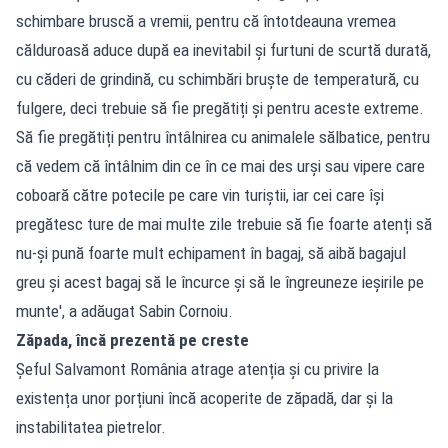
schimbare bruscă a vremii, pentru că întotdeauna vremea
călduroasă aduce după ea inevitabil și furtuni de scurtă durată,
cu căderi de grindină, cu schimbări bruște de temperatură, cu
fulgere, deci trebuie să fie pregătiți și pentru aceste extreme.
Să fie pregătiți pentru întâlnirea cu animalele sălbatice, pentru
că vedem că întâlnim din ce în ce mai des urși sau vipere care
coboară către potecile pe care vin turiștii, iar cei care își
pregătesc ture de mai multe zile trebuie să fie foarte atenți să
nu-și pună foarte mult echipament în bagaj, să aibă bagajul
greu și acest bagaj să le încurce și să le îngreuneze ieșirile pe
munte', a adăugat Sabin Cornoiu.
Zăpada, încă prezentă pe creste
Șeful Salvamont România atrage atenția și cu privire la
existența unor porțiuni încă acoperite de zăpadă, dar și la
instabilitatea pietrelor.