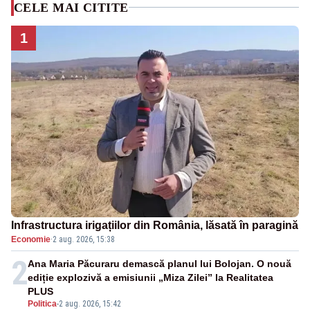
CELE MAI CITITE
1
Infrastructura irigațiilor din România, lăsată în paragină
Economie
·
2 aug. 2026, 15:38
2
Ana Maria Păcuraru demască planul lui Bolojan. O nouă
ediție explozivă a emisiunii „Miza Zilei” la Realitatea
PLUS
Politica
-
2 aug. 2026, 15:42