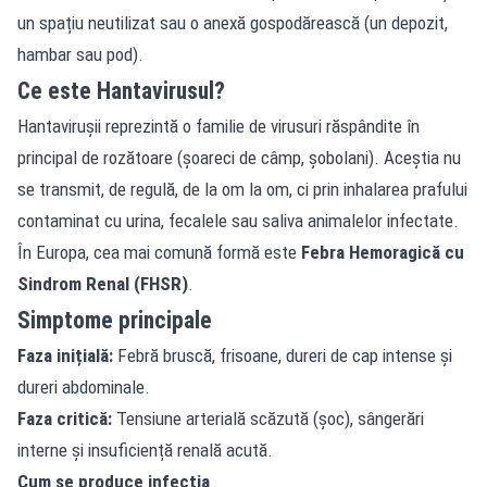
un spațiu neutilizat sau o anexă gospodărească (un depozit,
hambar sau pod).
Ce este Hantavirusul?
Hantavirușii reprezintă o familie de virusuri răspândite în
principal de rozătoare (șoareci de câmp, șobolani). Aceștia nu
se transmit, de regulă, de la om la om, ci prin inhalarea prafului
contaminat cu urina, fecalele sau saliva animalelor infectate.
În Europa, cea mai comună formă este
Febra Hemoragică cu
Sindrom Renal (FHSR)
.
Simptome principale
Faza inițială:
Febră bruscă, frisoane, dureri de cap intense și
dureri abdominale.
Faza critică:
Tensiune arterială scăzută (șoc), sângerări
interne și insuficiență renală acută.
Cum se produce infecția