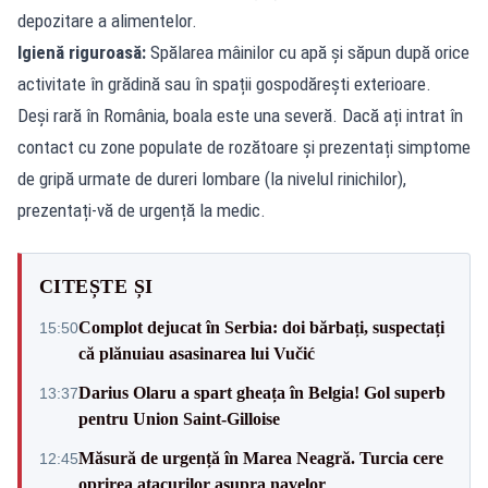
depozitare a alimentelor.
Igienă riguroasă:
Spălarea mâinilor cu apă și săpun după orice
activitate în grădină sau în spații gospodărești exterioare.
Deși rară în România, boala este una severă. Dacă ați intrat în
contact cu zone populate de rozătoare și prezentați simptome
de gripă urmate de dureri lombare (la nivelul rinichilor),
prezentați-vă de urgență la medic.
CITEȘTE ȘI
Complot dejucat în Serbia: doi bărbați, suspectați
15:50
că plănuiau asasinarea lui Vučić
Darius Olaru a spart gheața în Belgia! Gol superb
13:37
pentru Union Saint-Gilloise
Măsură de urgență în Marea Neagră. Turcia cere
12:45
oprirea atacurilor asupra navelor