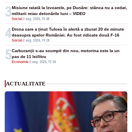
3
Misiune ratată la Izvoarele, pe Dunăre: stânca nu a cedat,
militarii reiau detonările luni – VIDEO
Social
-
2 aug. 2026, 15:48
4
Drona care a ținut Tulcea în alertă a zburat 20 de minute
deasupra apelor României. Au fost ridicate două F-16
Social
-
2 aug. 2026, 19:28
5
Carburanții s-au scumpit din nou, motorina este la un
pas de 11 lei/litru
Economie
-
2 aug. 2026, 15:36
ACTUALITATE