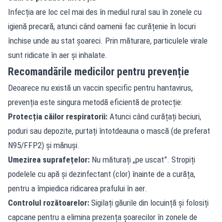
Infecția are loc cel mai des în mediul rural sau în zonele cu
igienă precară, atunci când oamenii fac curățenie în locuri
închise unde au stat șoareci. Prin măturare, particulele virale
sunt ridicate în aer și inhalate.
Recomandările medicilor pentru prevenție
Deoarece nu există un vaccin specific pentru hantavirus,
prevenția este singura metodă eficientă de protecție:
Protecția căilor respiratorii:
Atunci când curățați beciuri,
poduri sau depozite, purtați întotdeauna o mască (de preferat
N95/FFP2) și mănuși.
Umezirea suprafețelor:
Nu măturați „pe uscat”. Stropiți
podelele cu apă și dezinfectant (clor) înainte de a curăța,
pentru a împiedica ridicarea prafului în aer.
Controlul rozătoarelor:
Sigilați găurile din locuință și folosiți
capcane pentru a elimina prezența șoarecilor în zonele de