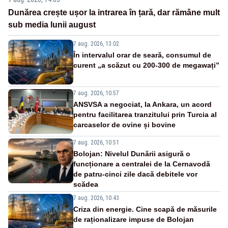
Dunărea crește ușor la intrarea în țară, dar rămâne mult
sub media lunii august
7 aug. 2026, 13:02
În intervalul orar de seară, consumul de
curent „a scăzut cu 200-300 de megawați”
7 aug. 2026, 10:57
ANSVSA a negociat, la Ankara, un acord
pentru facilitarea tranzitului prin Turcia al
carcaselor de ovine și bovine
7 aug. 2026, 10:51
Bolojan: Nivelul Dunării asigură o
funcționare a centralei de la Cernavodă
de patru-cinci zile dacă debitele vor
scădea
7 aug. 2026, 10:43
Criza din energie. Cine scapă de măsurile
de raționalizare impuse de Bolojan