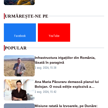
URMĂREȘTE-NE PE
Facebook
YouTube
POPULAR
Infrastructura irigațiilor din România,
lăsată în paragină
2 aug. 2026, 15:38
Ana Maria Păcuraru demască planul lui
Bolojan. O nouă ediție explozivă a
emisiunii „Miza Zilei” la Realitatea PLUS
2 aug. 2026, 15:42
Misiune ratată la Izvoarele, pe Dunăre: