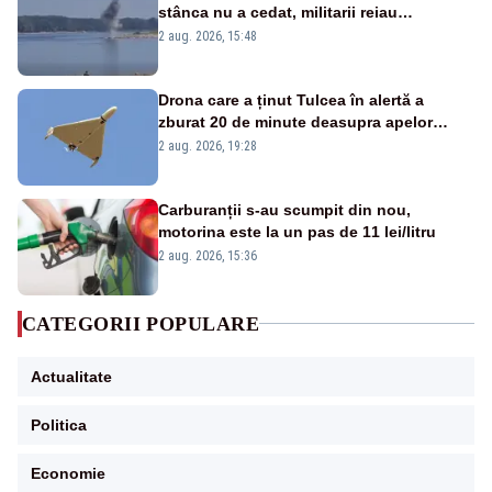
stânca nu a cedat, militarii reiau
detonările luni – VIDEO
2 aug. 2026, 15:48
Drona care a ținut Tulcea în alertă a
zburat 20 de minute deasupra apelor
României. Au fost ridicate două F-16
2 aug. 2026, 19:28
Carburanții s-au scumpit din nou,
motorina este la un pas de 11 lei/litru
2 aug. 2026, 15:36
CATEGORII POPULARE
Actualitate
Politica
Economie