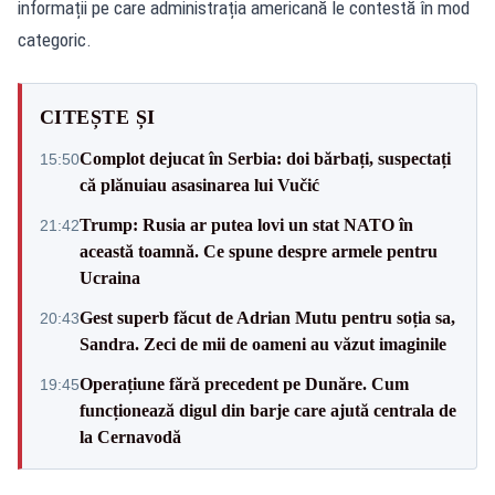
informații pe care administrația americană le contestă în mod
categoric.
CITEȘTE ȘI
Complot dejucat în Serbia: doi bărbați, suspectați
15:50
că plănuiau asasinarea lui Vučić
Trump: Rusia ar putea lovi un stat NATO în
21:42
această toamnă. Ce spune despre armele pentru
Ucraina
Gest superb făcut de Adrian Mutu pentru soția sa,
20:43
Sandra. Zeci de mii de oameni au văzut imaginile
Operațiune fără precedent pe Dunăre. Cum
19:45
funcționează digul din barje care ajută centrala de
la Cernavodă