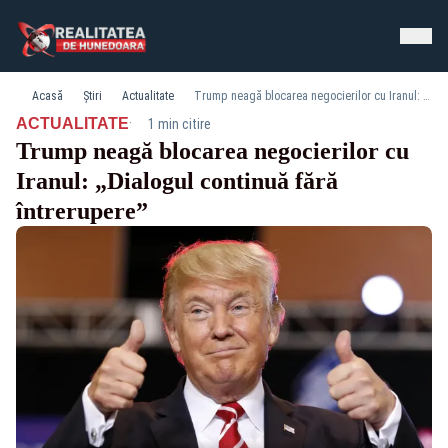
Acasă
Știri
Actualitate
Trump neagă blocarea negocierilor cu Iranul: „Dialogul continuă fără întrerupere”
·
ACTUALITATE
1 min citire
Trump neagă blocarea negocierilor cu
Iranul: „Dialogul continuă fără
întrerupere”