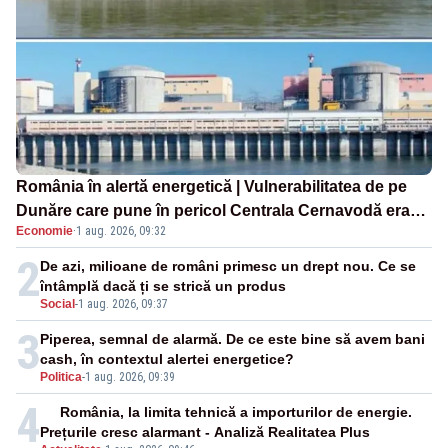
România în alertă energetică | Vulnerabilitatea de pe
Dunăre care pune în pericol Centrala Cernavodă era
Economie
·
1 aug. 2026, 09:32
cunoscută de pe vremea lui Ceaușescu
2
De azi, milioane de români primesc un drept nou. Ce se
întâmplă dacă ți se strică un produs
Social
-
1 aug. 2026, 09:37
3
Piperea, semnal de alarmă. De ce este bine să avem bani
cash, în contextul alertei energetice?
Politica
-
1 aug. 2026, 09:39
4
România, la limita tehnică a importurilor de energie.
Prețurile cresc alarmant - Analiză Realitatea Plus