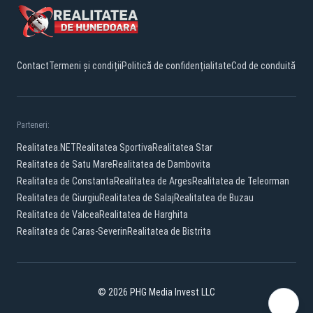
Contact
Termeni și condiții
Politică de confidențialitate
Cod de conduită
Parteneri:
Realitatea.NET
Realitatea Sportiva
Realitatea Star
Realitatea de Satu Mare
Realitatea de Dambovita
Realitatea de Constanta
Realitatea de Arges
Realitatea de Teleorman
Realitatea de Giurgiu
Realitatea de Salaj
Realitatea de Buzau
Realitatea de Valcea
Realitatea de Harghita
Realitatea de Caras-Severin
Realitatea de Bistrita
© 2026 PHG Media Invest LLC
Facebook
YouTube