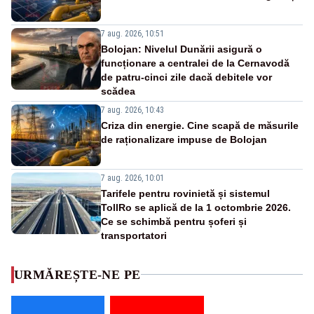
7 aug. 2026, 10:51
Bolojan: Nivelul Dunării asigură o
funcționare a centralei de la Cernavodă
de patru-cinci zile dacă debitele vor
scădea
7 aug. 2026, 10:43
Criza din energie. Cine scapă de măsurile
de raționalizare impuse de Bolojan
7 aug. 2026, 10:01
Tarifele pentru rovinietă și sistemul
TollRo se aplică de la 1 octombrie 2026.
Ce se schimbă pentru șoferi și
transportatori
URMĂREȘTE-NE PE