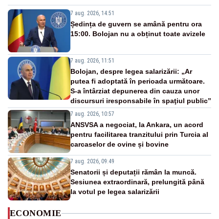
7 aug. 2026, 14:51
Ședința de guvern se amână pentru ora
15:00. Bolojan nu a obținut toate avizele
7 aug. 2026, 11:51
Bolojan, despre legea salarizării: „Ar
putea fi adoptată în perioada următoare.
S-a întârziat depunerea din cauza unor
discursuri iresponsabile în spaţiul public”
7 aug. 2026, 10:57
ANSVSA a negociat, la Ankara, un acord
pentru facilitarea tranzitului prin Turcia al
carcaselor de ovine și bovine
7 aug. 2026, 09:49
Senatorii și deputații rămân la muncă.
Sesiunea extraordinară, prelungită până
la votul pe legea salarizării
ECONOMIE