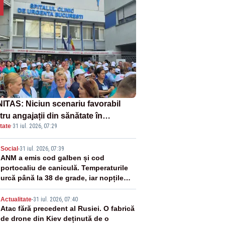
ITAS: Niciun scenariu favorabil
ru angajații din sănătate în
tate
·
31 iul. 2026, 07:29
ectul Legii salarizării
2
Social
-
31 iul. 2026, 07:39
ANM a emis cod galben și cod
portocaliu de caniculă. Temperaturile
urcă până la 38 de grade, iar nopțile
devin tropicale
3
Actualitate
-
31 iul. 2026, 07:40
Atac fără precedent al Rusiei. O fabrică
de drone din Kiev deținută de o