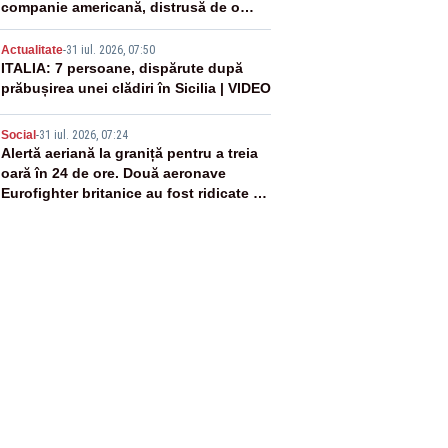
companie americană, distrusă de o
rachetă rusească
4
Actualitate
-
31 iul. 2026, 07:50
ITALIA: 7 persoane, dispărute după
prăbușirea unei clădiri în Sicilia | VIDEO
5
Social
-
31 iul. 2026, 07:24
Alertă aeriană la graniță pentru a treia
oară în 24 de ore. Două aeronave
Eurofighter britanice au fost ridicate de
la sol