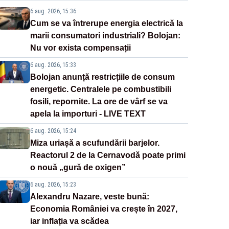
6 aug. 2026, 15:36
Cum se va întrerupe energia electrică la
marii consumatori industriali? Bolojan:
Nu vor exista compensații
6 aug. 2026, 15:33
Bolojan anunță restricțiile de consum
energetic. Centralele pe combustibili
fosili, repornite. La ore de vârf se va
apela la importuri - LIVE TEXT
6 aug. 2026, 15:24
Miza uriașă a scufundării barjelor.
Reactorul 2 de la Cernavodă poate primi
o nouă „gură de oxigen”
6 aug. 2026, 15:23
Alexandru Nazare, veste bună:
Economia României va crește în 2027,
iar inflația va scădea