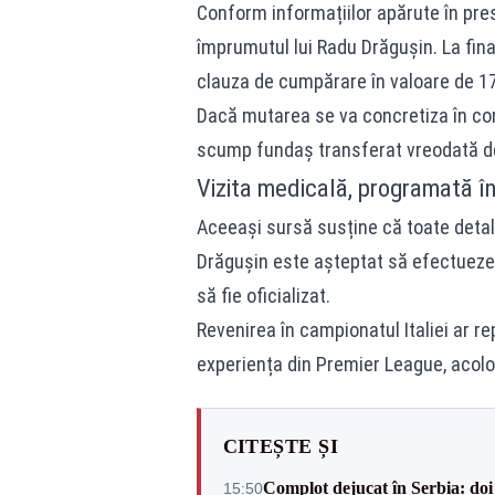
Conform informațiilor apărute în presa
împrumutul lui Radu Drăgușin. La fina
clauza de cumpărare în valoare de 17
Dacă mutarea se va concretiza în con
scump fundaș transferat vreodată de
Vizita medicală, programată î
Aceeași sursă susține că toate detalii
Drăgușin este așteptat să efectueze 
să fie oficializat.
Revenirea în campionatul Italiei ar 
experiența din Premier League, acol
CITEȘTE ȘI
Complot dejucat în Serbia: doi 
15:50