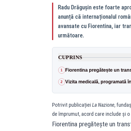
Radu Drăgușin este foarte aproa
anunță că internaționalul româ
avansate cu Fiorentina, iar tran
următoare.
CUPRINS
Fiorentina pregătește un tran
1
Vizita medicală, programată î
2
Potrivit publicației
La Nazione
, funda
de împrumut, acord care include și o 
Fiorentina pregătește un trans