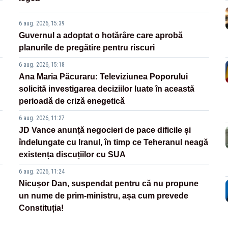
6 aug. 2026, 15:39
Guvernul a adoptat o hotărâre care aprobă
planurile de pregătire pentru riscuri
6 aug. 2026, 15:18
Ana Maria Păcuraru: Televiziunea Poporului
solicită investigarea deciziilor luate în această
perioadă de criză enegetică
6 aug. 2026, 11:27
JD Vance anunță negocieri de pace dificile și
îndelungate cu Iranul, în timp ce Teheranul neagă
existența discuțiilor cu SUA
6 aug. 2026, 11:24
Nicușor Dan, suspendat pentru că nu propune
un nume de prim-ministru, așa cum prevede
Constituția!