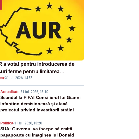
 a votat pentru introducerea de
uri ferme pentru limitarea
ica
·
31 iul. 2026, 14:55
ândirii virusului pestei porcine
icane
2
Actualitate
-
31 iul. 2026, 15:10
Scandal la FIFA! Consilierul lui Gianni
Infantino demisionează și atacă
proiectul privind investitorii străini
3
Politica
-
31 iul. 2026, 15:20
SUA: Guvernul va începe să emită
paşapoarte cu imaginea lui Donald