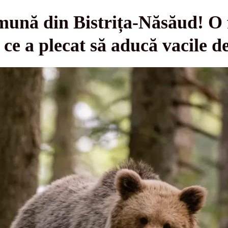
mună din Bistrița-Năsăud! O 
 ce a plecat să aducă vacile d