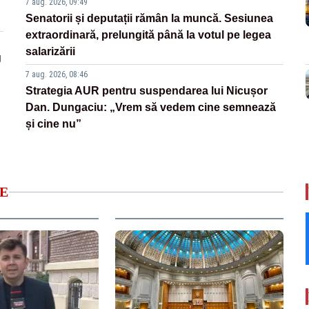
7 aug. 2026, 09:49
Senatorii și deputații rămân la muncă. Sesiunea
extraordinară, prelungită până la votul pe legea
salarizării
g
7 aug. 2026, 08:46
Strategia AUR pentru suspendarea lui Nicușor
Dan. Dungaciu: „Vrem să vedem cine semnează
și cine nu”
E