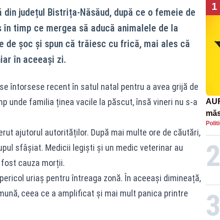
1
ă din județul Bistrița-Năsăud, după ce o femeie de
rs în timp ce mergea să aducă animalele de la
re de șoc și spun că trăiesc cu frică, mai ales că
iar în aceeași zi.
se întorsese recent în satul natal pentru a avea grijă de
p unde familia ținea vacile la păscut, însă vineri nu s-a
AUR
măs
Polit
răsp
erut ajutorul autorităților. După mai multe ore de căutări,
afr
upul sfâșiat. Medicii legiști și un medic veterinar au
 fost cauza morții.
 pericol uriaș pentru întreaga zonă. În aceeași dimineață,
omună, ceea ce a amplificat și mai mult panica printre