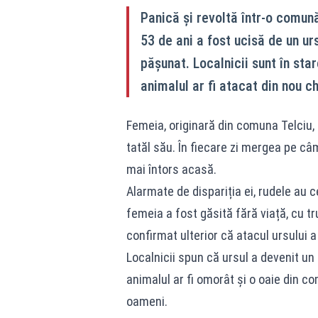
Panică și revoltă într-o comun
53 de ani a fost ucisă de un u
pășunat. Localnicii sunt în sta
animalul ar fi atacat din nou ch
Femeia, originară din comuna Telciu, 
tatăl său. În fiecare zi mergea pe câm
mai întors acasă.
Alarmate de dispariția ei, rudele au c
femeia a fost găsită fără viață, cu tr
confirmat ulterior că atacul ursului a
Localnicii spun că ursul a devenit un
animalul ar fi omorât și o oaie din c
oameni.