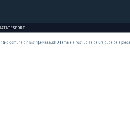
NATATE
SPORT
într-o comună din Bistrița-Năsăud! O femeie a fost ucisă de urs după ce a pleca