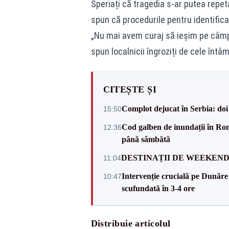
Speriați că tragedia s-ar putea repeta
spun că procedurile pentru identifica
„Nu mai avem curaj să ieșim pe câmp s
spun localnicii îngroziți de cele întâm
CITEȘTE ȘI
Complot dejucat în Serbia: doi 
15:50
Cod galben de inundații în Româ
12:36
până sâmbătă
DESTINAȚII DE WEEKEND: sfâr
11:04
Intervenție crucială pe Dunăr
10:47
scufundată în 3-4 ore
Distribuie articolul