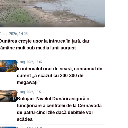
7 aug. 2026, 14:03
Dunărea crește ușor la intrarea în țară, dar
rămâne mult sub media lunii august
7 aug. 2026, 13:02
În intervalul orar de seară, consumul de
curent „a scăzut cu 200-300 de
megawați”
7 aug. 2026, 10:51
Bolojan: Nivelul Dunării asigură o
funcționare a centralei de la Cernavodă
de patru-cinci zile dacă debitele vor
scădea