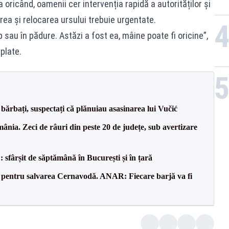
 oricând, oamenii cer intervenția rapidă a autorităților și
rea și relocarea ursului trebuie urgentate.
au în pădure. Astăzi a fost ea, mâine poate fi oricine”,
plate.
bărbați, suspectați că plănuiau asasinarea lui Vučić
nia. Zeci de râuri din peste 20 de județe, sub avertizare
șit de săptămână în București și în țară
e pentru salvarea Cernavodă. ANAR: Fiecare barjă va fi