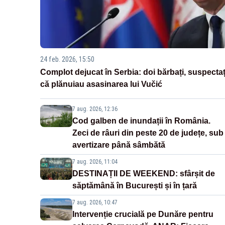
24 feb. 2026, 15:50
Complot dejucat în Serbia: doi bărbați, suspectaț
că plănuiau asasinarea lui Vučić
7 aug. 2026, 12:36
Cod galben de inundații în România.
Zeci de râuri din peste 20 de județe, sub
avertizare până sâmbătă
7 aug. 2026, 11:04
DESTINAȚII DE WEEKEND: sfârșit de
săptămână în București și în țară
7 aug. 2026, 10:47
Intervenție crucială pe Dunăre pentru