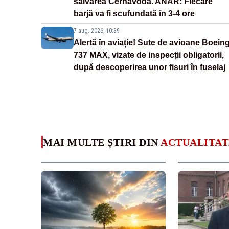
salvarea Cernavodă. ANAR: Fiecare
barjă va fi scufundată în 3-4 ore
7 aug. 2026, 10:39
Alertă în aviație! Sute de avioane Boein
737 MAX, vizate de inspecții obligatorii,
după descoperirea unor fisuri în fuselaj
MAI MULTE ȘTIRI DIN
ACTUALITAT