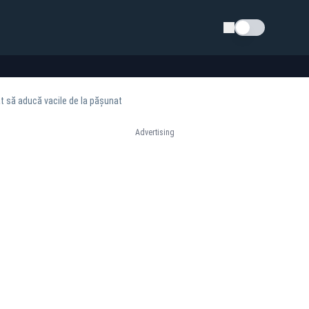
Schimba tema
t să aducă vacile de la pășunat
Advertising