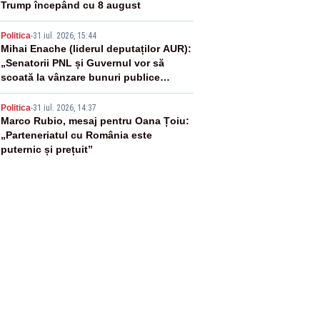
Trump începând cu 8 august
4
Politica
-
31 iul. 2026, 15:44
Mihai Enache (liderul deputaților AUR):
„Senatorii PNL și Guvernul vor să
scoată la vânzare bunuri publice
pentru a stinge datoriile pentru
5
vaccinurile Pfizer!”
Politica
-
31 iul. 2026, 14:37
Marco Rubio, mesaj pentru Oana Țoiu:
„Parteneriatul cu România este
puternic și prețuit”