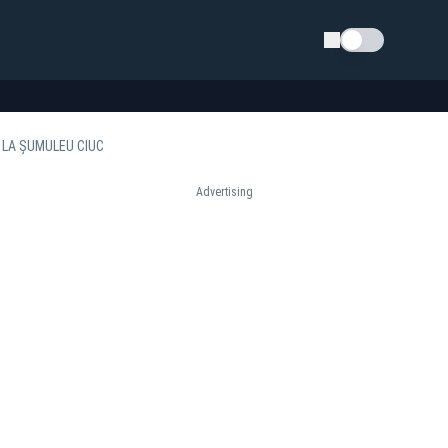
Schimba tema
 LA ȘUMULEU CIUC
Advertising