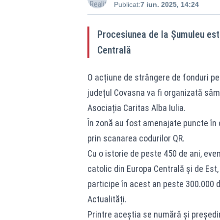
Publicat:
7 iun. 2025, 14:24
Procesiunea de la Șumuleu este
Centrală
O acțiune de strângere de fonduri pen
județul Covasna va fi organizată sâmb
Asociația Caritas Alba Iulia.
În zonă au fost amenajate puncte în 
prin scanarea codurilor QR.
Cu o istorie de peste 450 de ani, eve
catolic din Europa Centrală și de Est,
participe în acest an peste 300.000 d
Actualități.
Printre aceștia se numără și președint