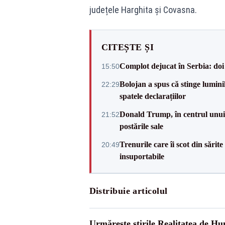
județele Harghita și Covasna.
CITEȘTE ȘI
Complot dejucat în Serbia: doi 
15:50
Bolojan a spus că stinge luminil
22:29
spatele declarațiilor
Donald Trump, în centrul unui n
21:52
postările sale
Trenurile care îi scot din sărit
20:49
insuportabile
Distribuie articolul
Urmărește știrile Realitatea de H