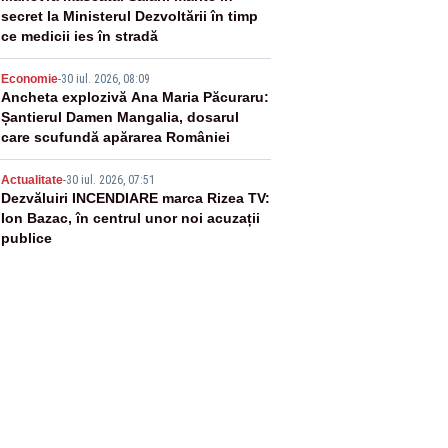
secret la Ministerul Dezvoltării în timp
ce medicii ies în stradă
4
Economie
-
30 iul. 2026, 08:09
Ancheta explozivă Ana Maria Păcuraru:
Șantierul Damen Mangalia, dosarul
care scufundă apărarea României
5
Actualitate
-
30 iul. 2026, 07:51
Dezvăluiri INCENDIARE marca Rizea TV:
Ion Bazac, în centrul unor noi acuzații
publice