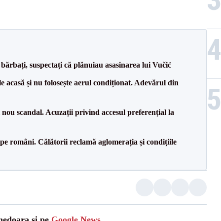
bărbați, suspectați că plănuiau asasinarea lui Vučić
e acasă și nu folosește aerul condiționat. Adevărul din
ou scandal. Acuzații privind accesul preferențial la
e pe români. Călătorii reclamă aglomerația și condițiile
unedoara și pe
Google News