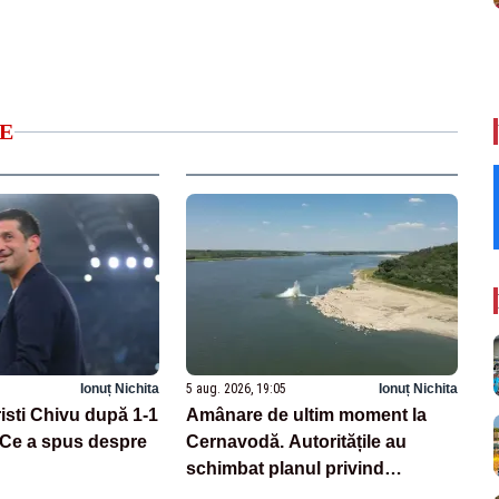
E
Ionuț Nichita
5 aug. 2026, 19:05
Ionuț Nichita
risti Chivu după 1-1
Amânare de ultim moment la
 Ce a spus despre
Cernavodă. Autoritățile au
schimbat planul privind
scufundarea barjelor