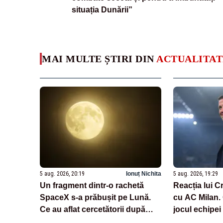
situația Dunării”
MAI MULTE ȘTIRI DIN
ACTUALITAT
5 aug. 2026, 20:19
Ionuț Nichita
5 aug. 2026, 19:29
Un fragment dintr-o rachetă
Reacția lui C
SpaceX s-a prăbușit pe Lună.
cu AC Milan.
Ce au aflat cercetătorii după
jocul echipei
impact