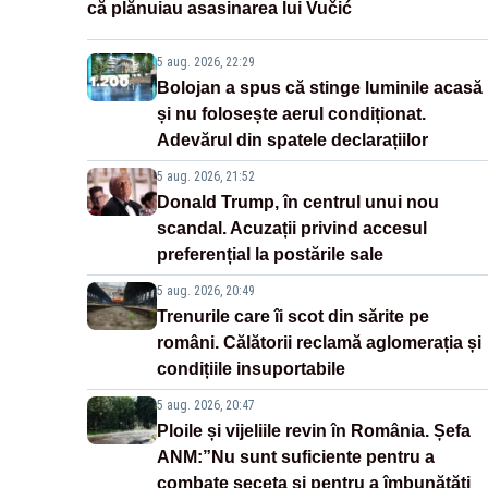
că plănuiau asasinarea lui Vučić
5 aug. 2026, 22:29
Bolojan a spus că stinge luminile acasă
și nu folosește aerul condiționat.
Adevărul din spatele declarațiilor
5 aug. 2026, 21:52
Donald Trump, în centrul unui nou
scandal. Acuzații privind accesul
preferențial la postările sale
5 aug. 2026, 20:49
Trenurile care îi scot din sărite pe
români. Călătorii reclamă aglomerația și
condițiile insuportabile
5 aug. 2026, 20:47
Ploile și vijeliile revin în România. Șefa
ANM:”Nu sunt suficiente pentru a
combate seceta și pentru a îmbunătăți