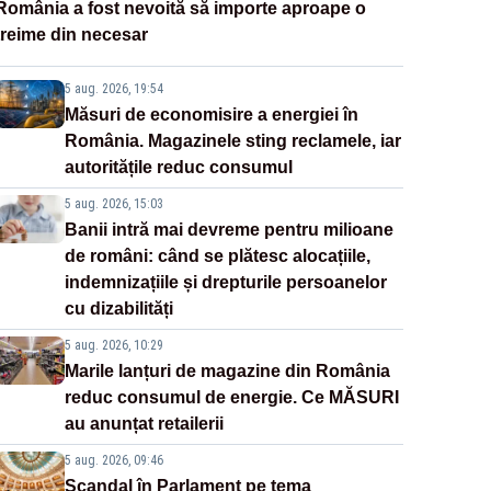
România a fost nevoită să importe aproape o
treime din necesar
5 aug. 2026, 19:54
Măsuri de economisire a energiei în
România. Magazinele sting reclamele, iar
autoritățile reduc consumul
5 aug. 2026, 15:03
Banii intră mai devreme pentru milioane
de români: când se plătesc alocațiile,
indemnizațiile și drepturile persoanelor
cu dizabilități
5 aug. 2026, 10:29
Marile lanțuri de magazine din România
reduc consumul de energie. Ce MĂSURI
au anunțat retailerii
5 aug. 2026, 09:46
Scandal în Parlament pe tema