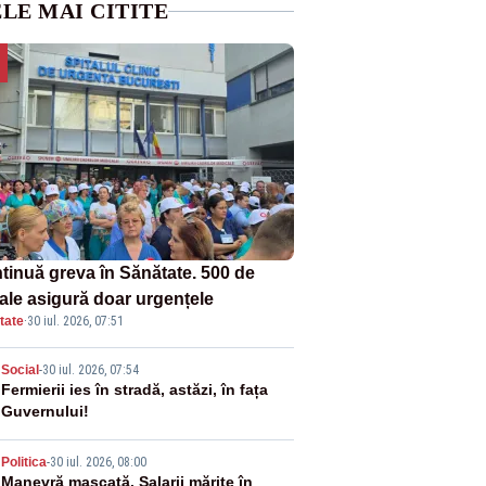
LE MAI CITITE
tinuă greva în Sănătate. 500 de
tale asigură doar urgențele
tate
·
30 iul. 2026, 07:51
2
Social
-
30 iul. 2026, 07:54
Fermierii ies în stradă, astăzi, în fața
Guvernului!
3
Politica
-
30 iul. 2026, 08:00
Manevră mascată. Salarii mărite în