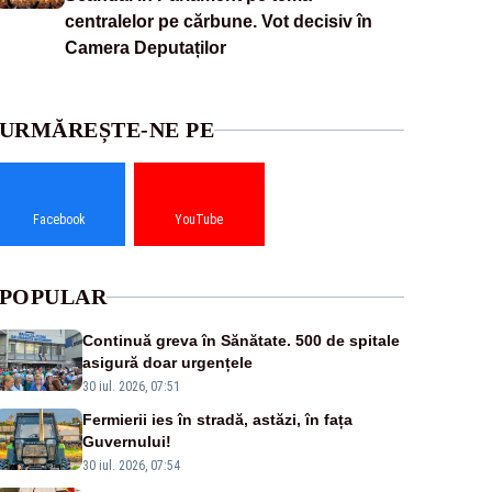
centralelor pe cărbune. Vot decisiv în
Camera Deputaților
URMĂREȘTE-NE PE
Facebook
YouTube
POPULAR
Continuă greva în Sănătate. 500 de spitale
asigură doar urgențele
30 iul. 2026, 07:51
Fermierii ies în stradă, astăzi, în fața
Guvernului!
30 iul. 2026, 07:54