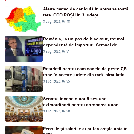
Alerte meteo de caniculă în aproape toată
țara. COD ROȘU în 3 județe
3 aug. 2026, 07:48
România, la un pas de blackout, tot mai
dependentă de importuri. Semnal de
alarmă tras de un expert în energie
3 aug. 2026, 07:51
Restricții pentru camioanele de peste 7,5
tone în aceste județe din țară: circulația
este interzisă luni, între orele 12:00 și
3 aug. 2026, 07:55
20:00
Senatul începe o nouă sesiune
extraordinară pentru aprobarea unor
jaloane din PNRR
3 aug. 2026, 07:58
Pensiile și salariile ar putea crește abia în