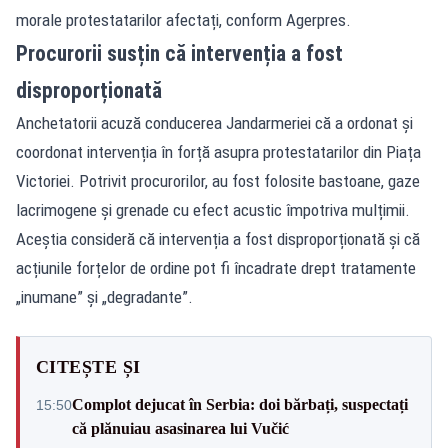
morale protestatarilor afectați, conform Agerpres.
Procurorii susțin că intervenția a fost
disproporționată
Anchetatorii acuză conducerea Jandarmeriei că a ordonat și
coordonat intervenția în forță asupra protestatarilor din Piața
Victoriei. Potrivit procurorilor, au fost folosite bastoane, gaze
lacrimogene și grenade cu efect acustic împotriva mulțimii.
Aceștia consideră că intervenția a fost disproporționată și că
acțiunile forțelor de ordine pot fi încadrate drept tratamente
„inumane” și „degradante”.
CITEȘTE ȘI
Complot dejucat în Serbia: doi bărbați, suspectați
15:50
că plănuiau asasinarea lui Vučić