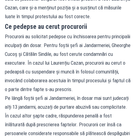
Cazan, care și-a menținut poziția și a susținut că măsurile
luate în timpul protestului au fost corecte.
Ce pedepse au cerut procurorii
Procurorii au solicitat pedepse cu închisoarea pentru principalii
inculpați din dosar. Pentru foștii șefi ai Jandarmeriei, Gheorghe
Cucoș și Cătălin Sindile, au fost cerute condamnări cu
executare. În cazul lui Laurențiu Cazan, procurorii au cerut o
pedeapsă cu suspendare și muncă în folosul comunității,
invocând colaborarea acestuia în timpul procesului și faptul că
o parte dintre fapte s-au prescris.
Pe lângă foștii șefi ai Jandarmeriei, în dosar mai sunt judecați
alți 13 jandarmi, acuzați de purtare abuzivă sau complicitate.
În cazul altor șapte cadre, răspunderea penală a fost
înlăturată după prescrierea faptelor. Procurorii cer însă ca
persoanele considerate responsabile să plătească despăgubiri