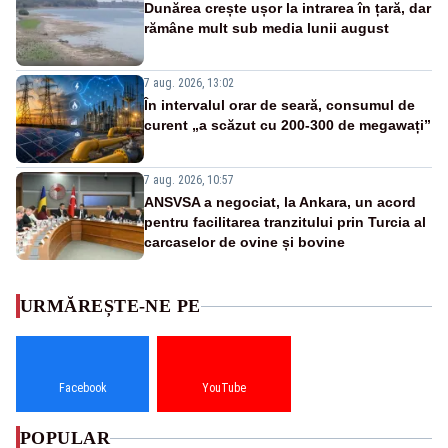
Dunărea crește ușor la intrarea în țară, dar
rămâne mult sub media lunii august
7 aug. 2026, 13:02
În intervalul orar de seară, consumul de
curent „a scăzut cu 200-300 de megawați”
7 aug. 2026, 10:57
ANSVSA a negociat, la Ankara, un acord
pentru facilitarea tranzitului prin Turcia al
carcaselor de ovine și bovine
URMĂREȘTE-NE PE
Facebook
YouTube
POPULAR