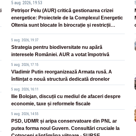
5 aug. 2026, 19:53
i
Petrișor Peiu (AUR) critică gestionarea crizei
energetice: Proiectele de la Complexul Energetic
Oltenia sunt blocate în birocrație și restricții
legislative
5 aug. 2026, 19:37
Strategia pentru biodiversitate nu apără
interesele României. AUR a votat împotrivă
5 aug. 2026, 17:15
Vladimir Putin reorganizează Armata rusă. A
înființat o nouă structură dedicată dronelor
5 aug. 2026, 16:11
Ilie Bolojan, discuții cu mediul de afaceri despre
economie, taxe și reformele fiscale
5 aug. 2026, 14:55
PSD, UDMR și aripa conservatoare din PNL ar
putea forma noul Guvern. Consultări cruciale la
Cotroceni săptămâna viitoare - SURSE