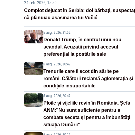
24 feb. 2026, 15:50
Complot dejucat în Serbia: doi bărbați, suspectaț
că plănuiau asasinarea lui Vučić
5 aug. 2026, 21:52
Donald Trump, în centrul unui nou
scandal. Acuzații privind accesul
preferențial la postările sale
5 aug. 2026, 20:49
Trenurile care îi scot din sărite pe
români. Călătorii reclamă aglomerația și
condițiile insuportabile
5 aug. 2026, 20:47
Ploile și vijeliile revin în România. Șefa
ANM:”Nu sunt suficiente pentru a
combate seceta și pentru a îmbunătăți
situația Dunării”
5 aug. 2026, 20:19