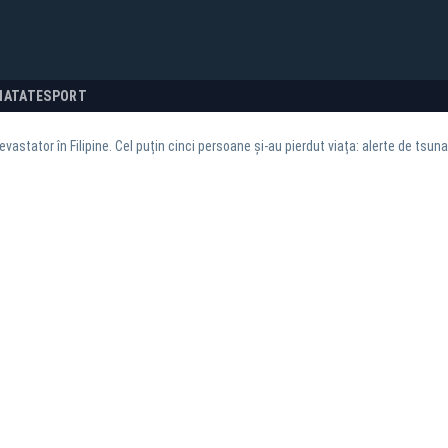
NATATE
SPORT
vastator în Filipine. Cel puțin cinci persoane și-au pierdut viața: alerte de tsu