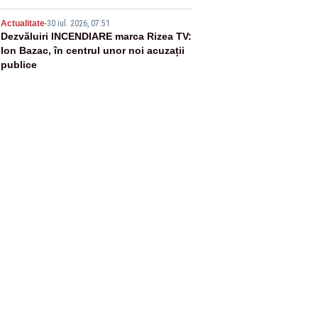
5
Actualitate
-
30 iul. 2026, 07:51
Dezvăluiri INCENDIARE marca Rizea TV:
Ion Bazac, în centrul unor noi acuzații
publice