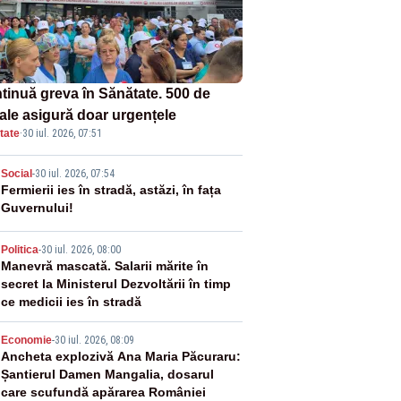
tinuă greva în Sănătate. 500 de
tale asigură doar urgențele
tate
·
30 iul. 2026, 07:51
2
Social
-
30 iul. 2026, 07:54
Fermierii ies în stradă, astăzi, în fața
Guvernului!
3
Politica
-
30 iul. 2026, 08:00
Manevră mascată. Salarii mărite în
secret la Ministerul Dezvoltării în timp
ce medicii ies în stradă
4
Economie
-
30 iul. 2026, 08:09
Ancheta explozivă Ana Maria Păcuraru:
Șantierul Damen Mangalia, dosarul
care scufundă apărarea României