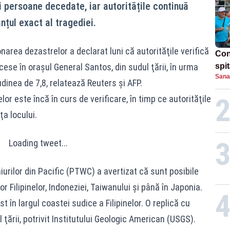
ci persoane decedate, iar autoritățile continuă
anțul exact al tragediei.
narea dezastrelor a declarat luni că autorităţile verifică
Con
ecese în oraşul General Santos, din sudul ţării, în urma
spi
Sana
inea de 7,8, relatează Reuters şi AFP.
lor este încă în curs de verificare, în timp ce autorităţile
a locului.
Loading tweet...
rilor din Pacific (PTWC) a avertizat că sunt posibile
r Filipinelor, Indoneziei, Taiwanului şi până în Japonia.
t în largul coastei sudice a Filipinelor. O replică cu
 ţării, potrivit Institutului Geologic American (USGS).