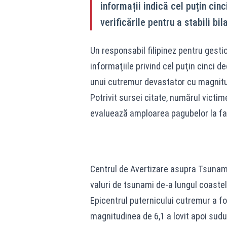
informații indică cel puțin cin
verificările pentru a stabili bil
Un responsabil filipinez pentru gestio
informaţiile privind cel puţin cinci d
unui cutremur devastator cu magnitud
Potrivit sursei citate, numărul victime
evaluează amploarea pagubelor la faţ
Centrul de Avertizare asupra Tsunamiu
valuri de tsunami de-a lungul coastelo
Epicentrul puternicului cutremur a fos
magnitudinea de 6,1 a lovit apoi sudul