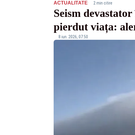
·
ACTUALITATE
2 min citire
Seism devastator î
pierdut viața: a
8 iun. 2026, 07:50