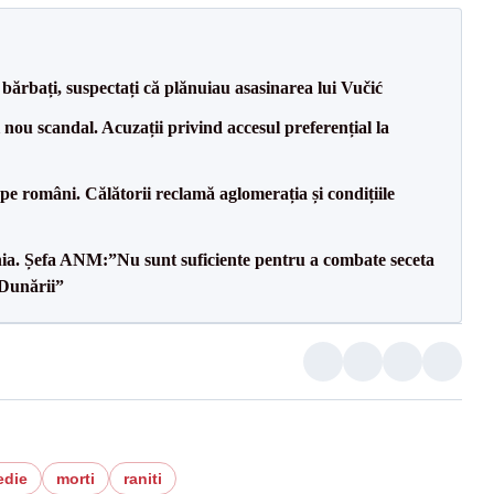
bărbați, suspectați că plănuiau asasinarea lui Vučić
ou scandal. Acuzații privind accesul preferențial la
e pe români. Călătorii reclamă aglomerația și condițiile
mânia. Șefa ANM:”Nu sunt suficiente pentru a combate seceta
 Dunării”
edie
morti
raniti