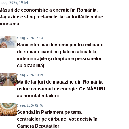
5 aug. 2026, 19:54
Măsuri de economisire a energiei în România.
Magazinele sting reclamele, iar autoritățile reduc
consumul
5 aug. 2026, 15:03
Banii intră mai devreme pentru milioane
de români: când se plătesc alocațiile,
indemnizațiile și drepturile persoanelor
cu dizabilități
5 aug. 2026, 10:29
Marile lanțuri de magazine din România
reduc consumul de energie. Ce MĂSURI
au anunțat retailerii
5 aug. 2026, 09:46
Scandal în Parlament pe tema
centralelor pe cărbune. Vot decisiv în
Camera Deputaților