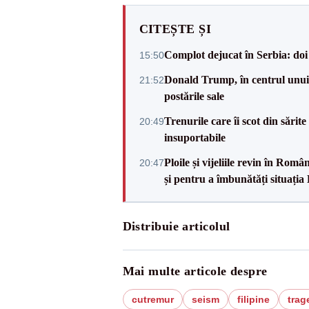
CITEȘTE ȘI
Complot dejucat în Serbia: doi 
15:50
Donald Trump, în centrul unui n
21:52
postările sale
Trenurile care îi scot din sărit
20:49
insuportabile
Ploile și vijeliile revin în Ro
20:47
și pentru a îmbunătăți situația
Distribuie articolul
Mai multe articole despre
cutremur
seism
filipine
trag