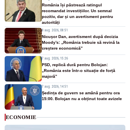
România își păstrează ratingul
recomandat investițiilor. Un semnal
pozitiv, dar și un avertisment pentru
autorități
8 aug. 2026, 08:51
Nicușor Dan, avertisment după decizia
Moody’s: „România trebuie să revină la
creștere economică”
7 aug. 2026, 15:26
PSD, replică dură pentru Bolojan:
„România este într-o situație de forță
majoră”
7 aug. 2026, 14:51
Ședința de guvern se amână pentru ora
15:00. Bolojan nu a obținut toate avizele
ECONOMIE