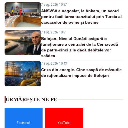
7 aug. 2026, 10:57
ANSVSA a negociat, la Ankara, un acord
pentru facilitarea tranzitului prin Turcia al
carcaselor de ovine și bovine
7 aug. 2026, 10:51
Bolojan: Nivelul Dunării asigură o
funcționare a centralei de la Cernavodă
de patru-cinci zile dacă debitele vor
scădea
7 aug. 2026, 10:43
Criza din energie. Cine scapă de măsurile
de raționalizare impuse de Bolojan
URMĂREȘTE-NE PE
Facebook
YouTube