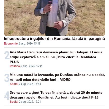
Infrastructura irigațiilor din România, lăsată în paragină
Economie
·
2 aug. 2026, 15:38
2
Ana Maria Păcuraru demască planul lui Bolojan. O nouă
ediție explozivă a emisiunii „Miza Zilei” la Realitatea
PLUS
Politica
-
2 aug. 2026, 15:42
3
Misiune ratată la Izvoarele, pe Dunăre: stânca nu a cedat,
militarii reiau detonările luni – VIDEO
Social
-
2 aug. 2026, 15:48
4
Drona care a ținut Tulcea în alertă a zburat 20 de minute
deasupra apelor României. Au fost ridicate două F-16
Social
-
2 aug. 2026, 19:28