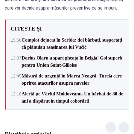
care vor decide asupra măsurilor preventive ce se impun.
CITEȘTE ȘI
Complot dejucat în Serbia: doi bărbați, suspectați
15:50
că plănuiau asasinarea lui Vučić
Darius Olaru a spart gheața în Belgia! Gol superb
13:37
pentru Union Saint-Gilloise
Măsură de urgență în Marea Neagră. Turcia cere
12:45
oprirea atacurilor asupra navelor
Alertă pe Vârful Moldoveanu. Un bărbat de 80 de
12:16
ani a dispărut în timpul coborârii
Distribuie articolul