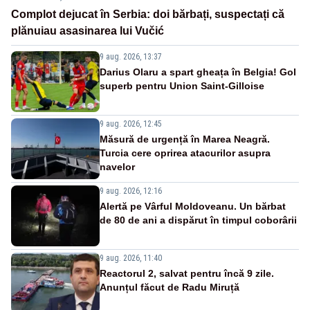
Complot dejucat în Serbia: doi bărbați, suspectați că
plănuiau asasinarea lui Vučić
9 aug. 2026, 13:37
Darius Olaru a spart gheața în Belgia! Gol
superb pentru Union Saint-Gilloise
9 aug. 2026, 12:45
Măsură de urgență în Marea Neagră.
Turcia cere oprirea atacurilor asupra
navelor
9 aug. 2026, 12:16
Alertă pe Vârful Moldoveanu. Un bărbat
de 80 de ani a dispărut în timpul coborârii
9 aug. 2026, 11:40
Reactorul 2, salvat pentru încă 9 zile.
Anunțul făcut de Radu Miruță