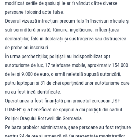
modificat seriile de șasiu și le-ar fi vândut către diverse
persoane folosind acte false.
Dosarul vizează infracțiuni precum fals în înscrisuri oficiale și
sub semnătură privată, tăinuire, înșelăciune, influențarea
declarațiilor, fals în declarații și sustragerea sau distrugerea
de probe ori înscrisuri.
În urma perchezițiilor, polițiștii au indisponibilizat opt
autoturisme de lux, 17 telefoane mobile, aproximativ 154.000
de lei și 9.000 de euro, o armă neletală supusă autorizării,
patru laptopuri și 31 de chei aparținând unor autoturisme care
nu au fost încă identificate.
Operațiunea a fost finanțată prin proiectul european „ISF
LUMEN” și a beneficiat de sprijinul a doi polițiști din cadrul
Poliției Orașului Rottweil din Germania.
Pe baza probelor administrate, șase persoane au fost reținute
pentru 24 de ore și urmează să fie prezentate magistraților,