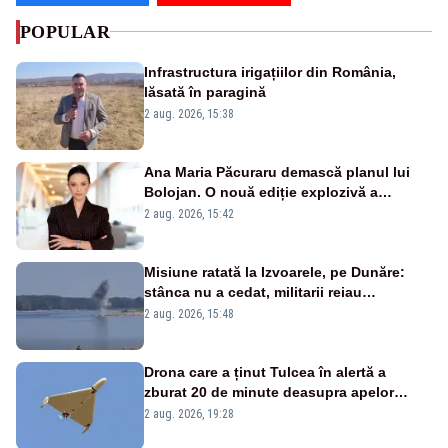
POPULAR
Infrastructura irigațiilor din România,
lăsată în paragină
2 aug. 2026, 15:38
Ana Maria Păcuraru demască planul lui
Bolojan. O nouă ediție explozivă a
emisiunii „Miza Zilei” la Realitatea PLUS
2 aug. 2026, 15:42
Misiune ratată la Izvoarele, pe Dunăre:
stânca nu a cedat, militarii reiau
detonările luni – VIDEO
2 aug. 2026, 15:48
Drona care a ținut Tulcea în alertă a
zburat 20 de minute deasupra apelor
României. Au fost ridicate două F-16
2 aug. 2026, 19:28