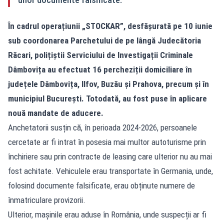
În cadrul operațiunii „STOCKAR”, desfășurată pe 10 iunie
sub coordonarea Parchetului de pe lângă Judecătoria
Răcari, polițiștii Serviciului de Investigații Criminale
Dâmbovița au efectuat 16 percheziții domiciliare în
județele Dâmbovița, Ilfov, Buzău și Prahova, precum și în
municipiul București. Totodată, au fost puse în aplicare
nouă mandate de aducere.
Anchetatorii susțin că, în perioada 2024-2026, persoanele
cercetate ar fi intrat în posesia mai multor autoturisme prin
închiriere sau prin contracte de leasing care ulterior nu au mai
fost achitate. Vehiculele erau transportate în Germania, unde,
folosind documente falsificate, erau obținute numere de
înmatriculare provizorii.
Ulterior, mașinile erau aduse în România, unde suspecții ar fi