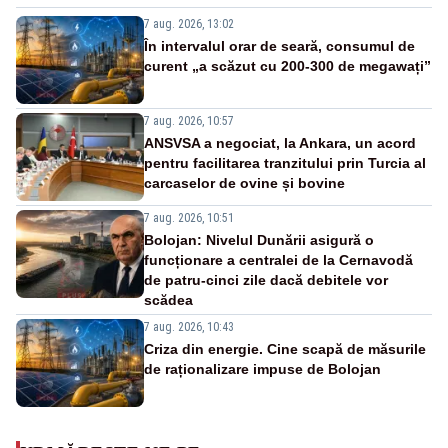
7 aug. 2026, 13:02
În intervalul orar de seară, consumul de
curent „a scăzut cu 200-300 de megawați”
7 aug. 2026, 10:57
ANSVSA a negociat, la Ankara, un acord
pentru facilitarea tranzitului prin Turcia al
carcaselor de ovine și bovine
7 aug. 2026, 10:51
Bolojan: Nivelul Dunării asigură o
funcționare a centralei de la Cernavodă
de patru-cinci zile dacă debitele vor
scădea
7 aug. 2026, 10:43
Criza din energie. Cine scapă de măsurile
de raționalizare impuse de Bolojan