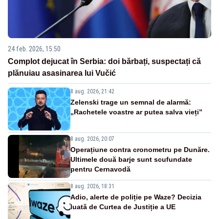
24 feb. 2026, 15:50
Complot dejucat în Serbia: doi bărbați, suspectați că
plănuiau asasinarea lui Vučić
8 aug. 2026, 21:42
Zelenski trage un semnal de alarmă:
„Rachetele voastre ar putea salva vieți”
8 aug. 2026, 20:07
Operațiune contra cronometru pe Dunăre.
Ultimele două barje sunt scufundate
pentru Cernavodă
8 aug. 2026, 18:31
Adio, alerte de poliție pe Waze? Decizia
luată de Curtea de Justiție a UE