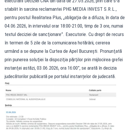
executării Deciziei CNA din data de 27.05.2026, prin care s-a
stabilit în sarcina reclamantei PHG MEDIA INVEST S.R.L.,
pentru postul Realitatea Plus, „obligaţia de a difuza, în data de
04.06.2026, în intervalul orar 18:00-21:00, timp de 3 ore, numai
textul deciziei de sancţionare”. Executorie. Cu drept de recurs
în termen de 5 zile de la comunicarea hotărârii, cererea
urmând a se depune la Curtea de Apel Bucureşti. Pronunţată
prin punerea soluţiei la dispoziţia părţilor prin mijlocirea grefei
instanţei astăzi, 03.06.2026, ora 16:00”, se arată în decizia
judecătorilor publicată pe portalul instanțelor de judecată.