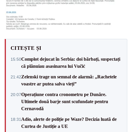
CITEȘTE ȘI
Complot dejucat în Serbia: doi bărbați, suspectați
15:50
că plănuiau asasinarea lui Vučić
Zelenski trage un semnal de alarmă: „Rachetele
21:42
voastre ar putea salva vieți”
Operațiune contra cronometru pe Dunăre.
20:07
Ultimele două barje sunt scufundate pentru
Cernavodă
Adio, alerte de poliție pe Waze? Decizia luată de
18:31
Curtea de Justiție a UE