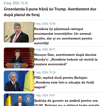
8 aug. 2026, 13:35
Groenlanda îi pune frână lui Trump. Avertisment dur
după planul de foraj
8 aug. 2026, 10:38
România își păstrează ratingul
recomandat investițiilor. Un semnal
pozitiv, dar și un avertisment pentru
autorități
8 aug. 2026, 08:51
Nicușor Dan, avertisment după decizia
Moody’s: „România trebuie să revină la
creștere economică”
7 aug. 2026, 15:26
PSD, replică dură pentru Bolojan:
„România este într-o situație de forță
majoră”
7 aug. 2026, 14:51
Ședința de guvern se amână pentru ora
15:00. Bolojan nu a obținut toate avizele