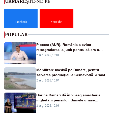
URMĂREȘTE-NE PE
Facebook
YouTube
POPULAR
Piperea (AUR): România a evitat
retrogradarea la junk pentru că era o
catastrofă pentru bănci și fondurile de
2 aug. 2026, 10:01
pensii
Mobilizare masivă pe Dunăre, pentru
salvarea producției la Cernavodă. Armata
va detona o stâncă și va devia apa
2 aug. 2026, 10:07
fluviului - IMAGINI AERIENE
Dorina Barcari dă în vileag șmecheria
înghețării pensiilor. Sumele uriașe
pierdute de fiecare român
2 aug. 2026, 10:09