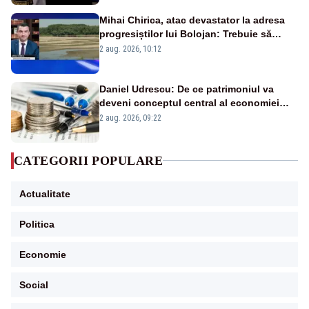
Mihai Chirica, atac devastator la adresa
progresiștilor lui Bolojan: Trebuie să
protejăm și natura, dar nu șținem omaneii
2 aug. 2026, 10:12
în stare permanentă de alertă
Daniel Udrescu: De ce patrimoniul va
deveni conceptul central al economiei
viitoare?
2 aug. 2026, 09:22
CATEGORII POPULARE
Actualitate
Politica
Economie
Social