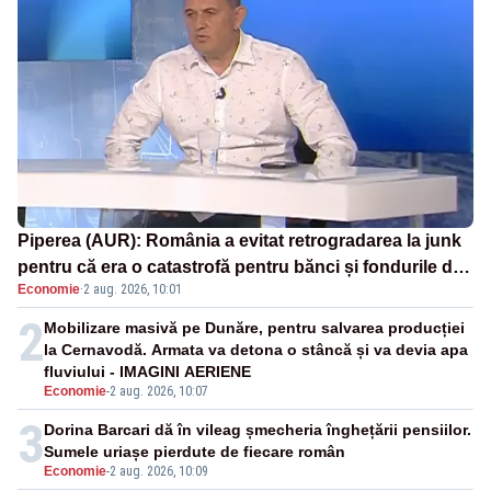
Piperea (AUR): România a evitat retrogradarea la junk
pentru că era o catastrofă pentru bănci și fondurile de
Economie
·
2 aug. 2026, 10:01
pensii
2
Mobilizare masivă pe Dunăre, pentru salvarea producției
la Cernavodă. Armata va detona o stâncă și va devia apa
fluviului - IMAGINI AERIENE
Economie
-
2 aug. 2026, 10:07
3
Dorina Barcari dă în vileag șmecheria înghețării pensiilor.
Sumele uriașe pierdute de fiecare român
Economie
-
2 aug. 2026, 10:09