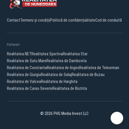
Contact
Termeni și condiții
Politică de confidențialitate
Cod de conduită
Parteneri:
Realitatea.NET
Realitatea Sportiva
Realitatea Star
Realitatea de Satu Mare
Realitatea de Dambovita
Realitatea de Constanta
Realitatea de Arges
Realitatea de Teleorman
Realitatea de Giurgiu
Realitatea de Salaj
Realitatea de Buzau
Realitatea de Valcea
Realitatea de Harghita
Realitatea de Caras-Severin
Realitatea de Bistrita
© 2026 PHG Media Invest LLC
Facebook
YouTube