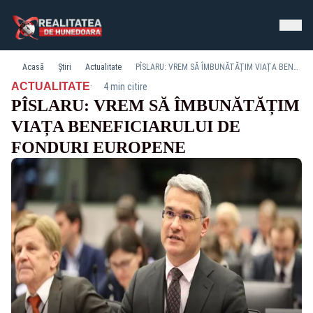
Acasă
Știri
Actualitate
PÎSLARU: VREM SĂ ÎMBUNĂTĂȚIM VIAȚA BENEFICIARULUI DE FONDURI EUROPENE
·
ACTUALITATE
4 min citire
PÎSLARU: VREM SĂ ÎMBUNĂTĂȚIM
VIAȚA BENEFICIARULUI DE
FONDURI EUROPENE