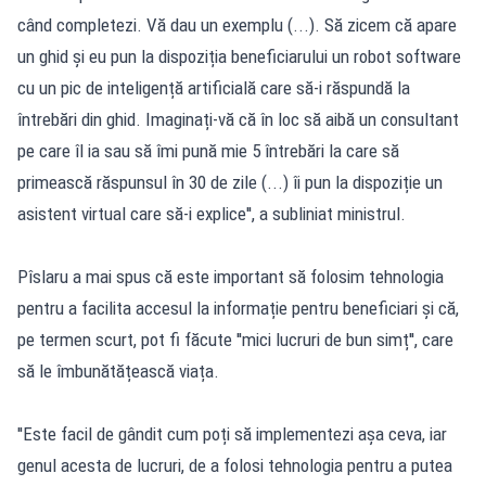
când completezi. Vă dau un exemplu (...). Să zicem că apare
un ghid și eu pun la dispoziția beneficiarului un robot software
cu un pic de inteligență artificială care să-i răspundă la
întrebări din ghid. Imaginați-vă că în loc să aibă un consultant
pe care îl ia sau să îmi pună mie 5 întrebări la care să
primească răspunsul în 30 de zile (...) îi pun la dispoziție un
asistent virtual care să-i explice'', a subliniat ministrul.
Pîslaru a mai spus că este important să folosim tehnologia
pentru a facilita accesul la informație pentru beneficiari și că,
pe termen scurt, pot fi făcute ''mici lucruri de bun simț'', care
să le îmbunătățească viața.
''Este facil de gândit cum poți să implementezi așa ceva, iar
genul acesta de lucruri, de a folosi tehnologia pentru a putea