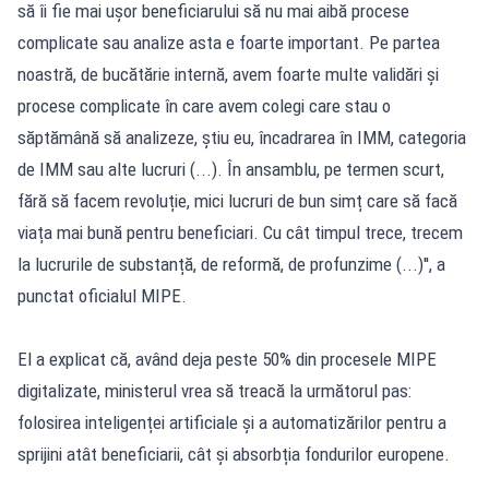
să îi fie mai ușor beneficiarului să nu mai aibă procese
complicate sau analize asta e foarte important. Pe partea
noastră, de bucătărie internă, avem foarte multe validări și
procese complicate în care avem colegi care stau o
săptămână să analizeze, știu eu, încadrarea în IMM, categoria
de IMM sau alte lucruri (...). În ansamblu, pe termen scurt,
fără să facem revoluție, mici lucruri de bun simț care să facă
viața mai bună pentru beneficiari. Cu cât timpul trece, trecem
la lucrurile de substanță, de reformă, de profunzime (...)'', a
punctat oficialul MIPE.
El a explicat că, având deja peste 50% din procesele MIPE
digitalizate, ministerul vrea să treacă la următorul pas:
folosirea inteligenței artificiale și a automatizărilor pentru a
sprijini atât beneficiarii, cât și absorbția fondurilor europene.