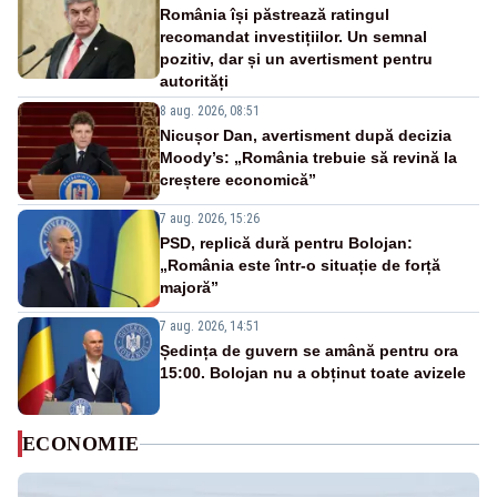
România își păstrează ratingul
recomandat investițiilor. Un semnal
pozitiv, dar și un avertisment pentru
autorități
8 aug. 2026, 08:51
Nicușor Dan, avertisment după decizia
Moody’s: „România trebuie să revină la
creștere economică”
7 aug. 2026, 15:26
PSD, replică dură pentru Bolojan:
„România este într-o situație de forță
majoră”
7 aug. 2026, 14:51
Ședința de guvern se amână pentru ora
15:00. Bolojan nu a obținut toate avizele
ECONOMIE