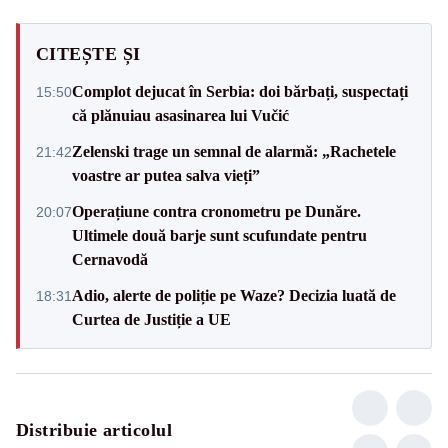
CITEȘTE ȘI
Complot dejucat în Serbia: doi bărbați, suspectați
15:50
că plănuiau asasinarea lui Vučić
Zelenski trage un semnal de alarmă: „Rachetele
21:42
voastre ar putea salva vieți”
Operațiune contra cronometru pe Dunăre.
20:07
Ultimele două barje sunt scufundate pentru
Cernavodă
Adio, alerte de poliție pe Waze? Decizia luată de
18:31
Curtea de Justiție a UE
Distribuie articolul