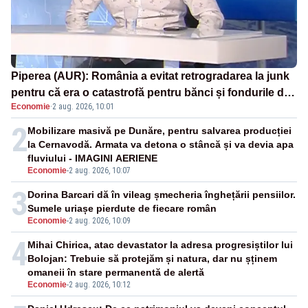
Piperea (AUR): România a evitat retrogradarea la junk
pentru că era o catastrofă pentru bănci și fondurile de
Economie
·
2 aug. 2026, 10:01
pensii
2
Mobilizare masivă pe Dunăre, pentru salvarea producției
la Cernavodă. Armata va detona o stâncă și va devia apa
fluviului - IMAGINI AERIENE
Economie
-
2 aug. 2026, 10:07
3
Dorina Barcari dă în vileag șmecheria înghețării pensiilor.
Sumele uriașe pierdute de fiecare român
Economie
-
2 aug. 2026, 10:09
4
Mihai Chirica, atac devastator la adresa progresiștilor lui
Bolojan: Trebuie să protejăm și natura, dar nu șținem
omaneii în stare permanentă de alertă
Economie
-
2 aug. 2026, 10:12