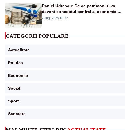
Daniel Udrescu: De ce patrimoniul va
deveni conceptul central al economiei
viitoare?
2 aug. 2026, 09:22
CATEGORII POPULARE
Actualitate
Politica
Economie
Social
Sport
Sanatate
MAI MULTE ȘTIRI DIN
ACTUALITATE