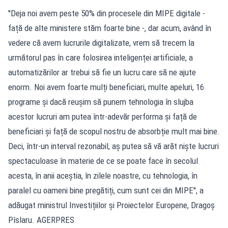
''Deja noi avem peste 50% din procesele din MIPE digitale -
față de alte ministere stăm foarte bine -, dar acum, având în
vedere că avem lucrurile digitalizate, vrem să trecem la
următorul pas în care folosirea inteligenței artificiale, a
automatizărilor ar trebui să fie un lucru care să ne ajute
enorm. Noi avem foarte mulți beneficiari, multe apeluri, 16
programe și dacă reușim să punem tehnologia în slujba
acestor lucruri am putea într-adevăr performa și față de
beneficiari și față de scopul nostru de absorbție mult mai bine.
Deci, într-un interval rezonabil, aș putea să vă arăt niște lucruri
spectaculoase în materie de ce se poate face în secolul
acesta, în anii aceștia, în zilele noastre, cu tehnologia, în
paralel cu oameni bine pregătiți, cum sunt cei din MIPE'', a
adăugat ministrul Investițiilor și Proiectelor Europene, Dragoș
Pîslaru. AGERPRES