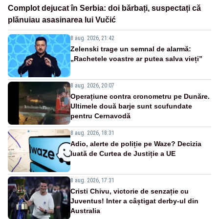
Complot dejucat în Serbia: doi bărbați, suspectați că
plănuiau asasinarea lui Vučić
8 aug. 2026, 21:42
Zelenski trage un semnal de alarmă:
„Rachetele voastre ar putea salva vieți”
8 aug. 2026, 20:07
Operațiune contra cronometru pe Dunăre.
Ultimele două barje sunt scufundate
pentru Cernavodă
8 aug. 2026, 18:31
Adio, alerte de poliție pe Waze? Decizia
luată de Curtea de Justiție a UE
8 aug. 2026, 17:31
Cristi Chivu, victorie de senzație cu
Juventus! Inter a câștigat derby-ul din
Australia