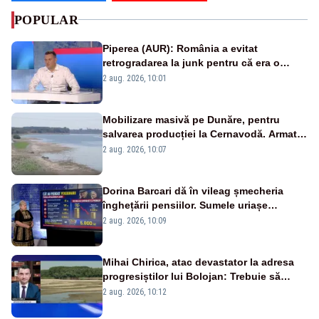
POPULAR
Piperea (AUR): România a evitat
retrogradarea la junk pentru că era o
catastrofă pentru bănci și fondurile de
2 aug. 2026, 10:01
pensii
Mobilizare masivă pe Dunăre, pentru
salvarea producției la Cernavodă. Armata
va detona o stâncă și va devia apa
2 aug. 2026, 10:07
fluviului - IMAGINI AERIENE
Dorina Barcari dă în vileag șmecheria
înghețării pensiilor. Sumele uriașe
pierdute de fiecare român
2 aug. 2026, 10:09
Mihai Chirica, atac devastator la adresa
progresiștilor lui Bolojan: Trebuie să
protejăm și natura, dar nu șținem omaneii
2 aug. 2026, 10:12
în stare permanentă de alertă