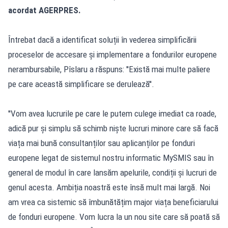
acordat AGERPRES.
Întrebat dacă a identificat soluții în vederea simplificării
proceselor de accesare și implementare a fondurilor europene
nerambursabile, Pîslaru a răspuns: ''Există mai multe paliere
pe care această simplificare se derulează''.
''Vom avea lucrurile pe care le putem culege imediat ca roade,
adică pur și simplu să schimb niște lucruri minore care să facă
viața mai bună consultanților sau aplicanților pe fonduri
europene legat de sistemul nostru informatic MySMIS sau în
general de modul în care lansăm apelurile, condiții și lucruri de
genul acesta. Ambiția noastră este însă mult mai largă. Noi
am vrea ca sistemic să îmbunătățim major viața beneficiarului
de fonduri europene. Vom lucra la un nou site care să poată să