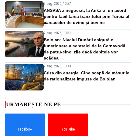
7 aug. 2026, 10:57
ANSVSA a negociat, la Ankara, un acord
pentru facilitarea tranzitului prin Turcia al
carcaselor de ovine și bovine
7 aug. 2026, 10:51
Bolojan: Nivelul Dunării asigură o
funcționare a centralei de la Cernavodă
de patru-cinci zile dacă debitele vor
scădea
7 aug. 2026, 10:43
Criza din energie. Cine scapă de măsurile
de raționalizare impuse de Bolojan
URMĂREȘTE-NE PE
Facebook
YouTube