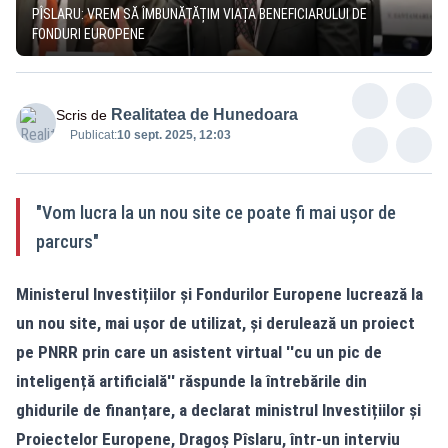
PÎSLARU: VREM SĂ ÎMBUNĂTĂȚIM VIAȚA BENEFICIARULUI DE
FONDURI EUROPENE
Realitatea de Hunedoara
Scris de
Publicat:
10 sept. 2025, 12:03
"Vom lucra la un nou site ce poate fi mai ușor de
parcurs"
Ministerul Investițiilor și Fondurilor Europene lucrează la
un nou site, mai ușor de utilizat, și derulează un proiect
pe PNRR prin care un asistent virtual ''cu un pic de
inteligență artificială'' răspunde la întrebările din
ghidurile de finanțare, a declarat ministrul Investițiilor și
Proiectelor Europene, Dragoș Pîslaru, într-un interviu