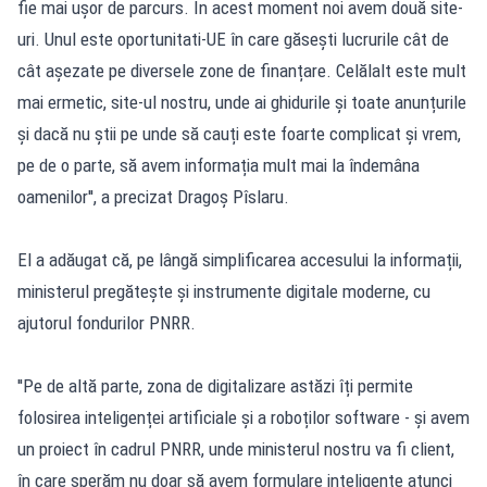
fie mai ușor de parcurs. În acest moment noi avem două site-
uri. Unul este oportunitati-UE în care găsești lucrurile cât de
cât așezate pe diversele zone de finanțare. Celălalt este mult
mai ermetic, site-ul nostru, unde ai ghidurile și toate anunțurile
și dacă nu știi pe unde să cauți este foarte complicat și vrem,
pe de o parte, să avem informația mult mai la îndemâna
oamenilor'', a precizat Dragoș Pîslaru.
El a adăugat că, pe lângă simplificarea accesului la informații,
ministerul pregătește și instrumente digitale moderne, cu
ajutorul fondurilor PNRR.
''Pe de altă parte, zona de digitalizare astăzi îți permite
folosirea inteligenței artificiale și a roboților software - și avem
un proiect în cadrul PNRR, unde ministerul nostru va fi client,
în care sperăm nu doar să avem formulare inteligente atunci