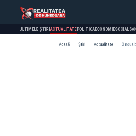
ULTIMELE ȘTIRI
ACTUALITATE
POLITICA
ECONOMIE
SOCIAL
SA
Acasă
Știri
Actualitate
O nouă b