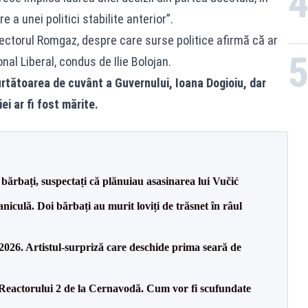
 a unei politici stabilite anterior”.
rectorul Romgaz, despre care surse politice afirmă că ar
onal Liberal, condus de Ilie Bolojan.
rtătoarea de cuvânt a Guvernului, Ioana Dogioiu, dar
i ar fi fost mărite.
bărbați, suspectați că plănuiau asasinarea lui Vučić
culă. Doi bărbați au murit loviți de trăsnet în râul
26. Artistul-surpriză care deschide prima seară de
 Reactorului 2 de la Cernavodă. Cum vor fi scufundate