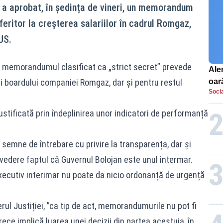
 a aprobat, în ședința de vineri, un memorandum
feritor la creșterea salariilor în cadrul Romgaz,
US.
r, memorandumul clasificat ca „strict secret” prevede
Aler
 boardului companiei Romgaz, dar și pentru restul
oar
Socia
Euro
la s
ustificată prin îndeplinirea unor indicatori de performanță
semne de întrebare cu privire la transparența, dar și
vedere faptul că Guvernul Bolojan este unul intermar.
ecutiv interimar nu poate da nicio ordonanță de urgență
l Justiției, ”ca tip de act, memorandumurile nu pot fi
ece implică luarea unei decizii din partea acestuia, în