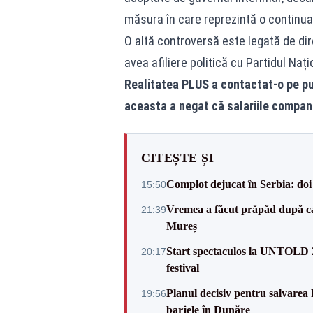
măsura în care reprezintă o continuare
O altă controversă este legată de di
avea afiliere politică cu Partidul Nați
Realitatea PLUS a contactat-o pe pu
aceasta a negat că salariile companie
CITEȘTE ȘI
Complot dejucat în Serbia: doi 
15:50
Vremea a făcut prăpăd după cani
21:39
Mureș
Start spectaculos la UNTOLD 20
20:17
festival
Planul decisiv pentru salvarea
19:56
barjele în Dunăre