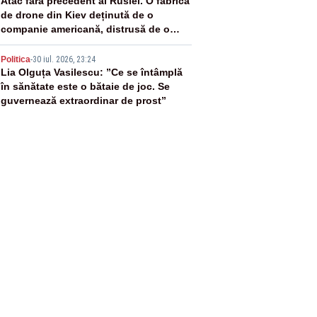
4
Atac fără precedent al Rusiei. O fabrică
de drone din Kiev deținută de o
companie americană, distrusă de o
rachetă rusească
5
Politica
-
30 iul. 2026, 23:24
Lia Olguța Vasilescu: ”Ce se întâmplă
în sănătate este o bătaie de joc. Se
guvernează extraordinar de prost”