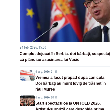
24 feb. 2026, 15:50
Complot dejucat în Serbia: doi bărbați, suspectaț
că plănuiau asasinarea lui Vučić
6 aug. 2026, 21:39
Vremea a făcut prăpăd după caniculă.
Doi bărbați au murit loviți de trăsnet în
râul Mureș
6 aug. 2026, 20:17
Start spectaculos la UNTOLD 2026.
Artistul-surpriză care deschide prima