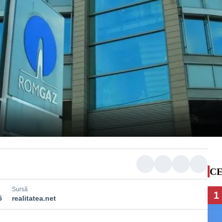
CE
Sursă
1
5
realitatea.net