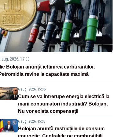
6 aug. 2026, 17:38
Ilie Bolojan anunță ieftinirea carburanților:
Petromidia revine la capacitate maximă
6 aug. 2026, 15:36
Cum se va întrerupe energia electrică la
marii consumatori industriali? Bolojan:
Nu vor exista compensații
6 aug. 2026, 15:33
Bolojan anunță restricțiile de consum
energetic. Centralele pe combustibili