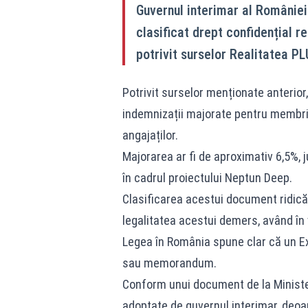
Guvernul interimar al României
clasificat drept confidențial re
potrivit surselor Realitatea PL
Potrivit surselor menționate anterio
indemnizații majorate pentru membrii
angajaților.
Majorarea ar fi de aproximativ 6,5%, j
în cadrul proiectului Neptun Deep.
Clasificarea acestui document ridică 
legalitatea acestui demers, având în 
Legea în România spune clar că un Ex
sau memorandum.
Conform unui document de la Ministeru
adoptate de guvernul interimar, deoar