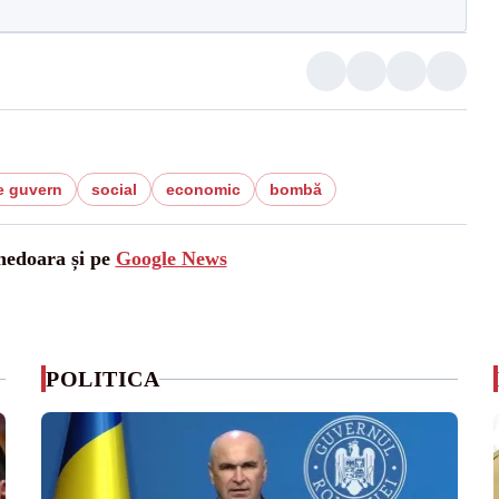
e guvern
social
economic
bombă
unedoara și pe
Google News
POLITICA