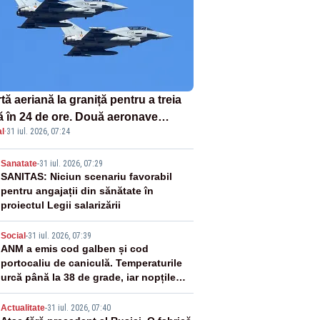
tă aeriană la graniță pentru a treia
ă în 24 de ore. Două aeronave
l
·
31 iul. 2026, 07:24
fighter britanice au fost ridicate de
ol
2
Sanatate
-
31 iul. 2026, 07:29
SANITAS: Niciun scenariu favorabil
pentru angajații din sănătate în
proiectul Legii salarizării
3
Social
-
31 iul. 2026, 07:39
ANM a emis cod galben și cod
portocaliu de caniculă. Temperaturile
urcă până la 38 de grade, iar nopțile
devin tropicale
Actualitate
-
31 iul. 2026, 07:40