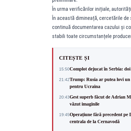
În urma verificărilor inițiale, autorit
În această dimineață, cercetările de s
continuă documentarea cazului și co
stabili toate circumstanțele produceri
CITEȘTE ȘI
Complot dejucat în Serbia: doi 
15:50
Trump: Rusia ar putea lovi un
21:42
pentru Ucraina
Gest superb făcut de Adrian Mu
20:43
văzut imaginile
Operațiune fără precedent pe 
19:45
centrala de la Cernavodă