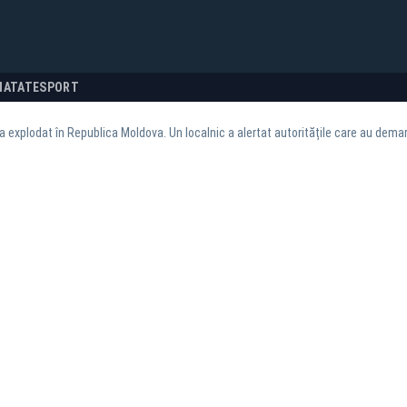
NATATE
SPORT
a explodat în Republica Moldova. Un localnic a alertat autoritățile care au demar