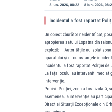
Publicat
Actualizat
8 iun. 2026, 08:22
8 iun. 2026, 08:
Incidentul a fost raportat Poliț
Un obiect zburător neidentificat, posi
apropierea satului Lopatna din raionul
explozibili. Autoritățile au izolat zo
aparatului și circumstanțele incident
Incidentul a fost raportat Poliției de u
La fața locului au intervenit imediat 
intervenție.
Potrivit Poliției, zona a fost izolată
asemenea, la intervenție au participat
Direcției Situații Excepționale din Or
preliminare.