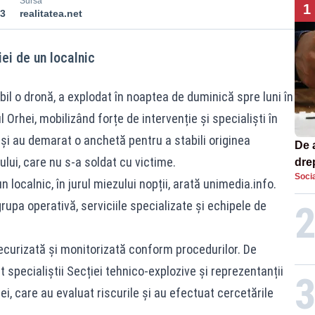
Sursă
1
23
realitatea.net
iei de un localnic
bil o dronă, a explodat în noaptea de duminică spre luni în
 Orhei, mobilizând forțe de intervenție și specialiști în
na și au demarat o anchetă pentru a stabili originea
De 
ului, care nu s-a soldat cu victime.
dre
Socia
str
n localnic, în jurul miezului nopții, arată
unimedia.info
.
grupa operativă, serviciile specializate și echipele de
, securizată și monitorizată conform procedurilor. De
 specialiștii Secției tehnico-explozive și reprezentanții
hei, care au evaluat riscurile și au efectuat cercetările