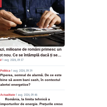
azi, milioane de români primesc un
pt nou. Ce se întâmplă dacă ți se
l
·
1 aug. 2026, 09:37
ică un produs
2
Politica
-
1 aug. 2026, 09:39
Piperea, semnal de alarmă. De ce este
bine să avem bani cash, în contextul
alertei energetice?
3
Actualitate
-
1 aug. 2026, 09:46
România, la limita tehnică a
importurilor de energie. Prețurile cresc