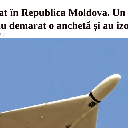
t în Republica Moldova. Un l
au demarat o anchetă și au izo
08:23