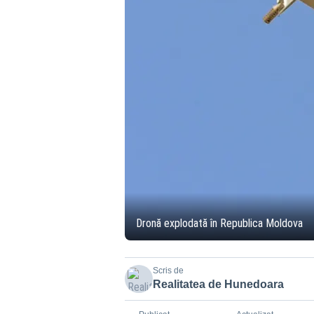
Dronă explodată în Republica Moldova
Scris de
Realitatea de Hunedoara