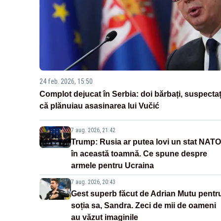
24 feb. 2026, 15:50
Complot dejucat în Serbia: doi bărbați, suspectaț
că plănuiau asasinarea lui Vučić
7 aug. 2026, 21:42
Trump: Rusia ar putea lovi un stat NATO
în această toamnă. Ce spune despre
armele pentru Ucraina
7 aug. 2026, 20:43
Gest superb făcut de Adrian Mutu pentr
soția sa, Sandra. Zeci de mii de oameni
au văzut imaginile