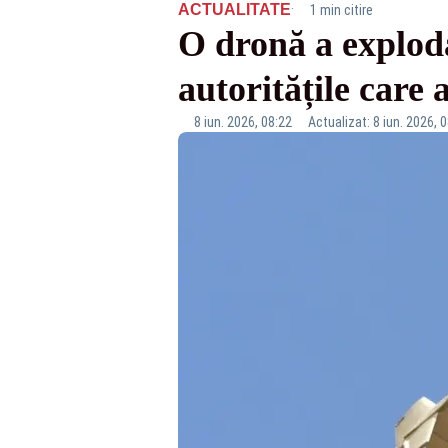
·
ACTUALITATE
1 min citire
O dronă a exploda
autoritățile care 
8 iun. 2026, 08:22
Actualizat: 8 iun. 2026, 