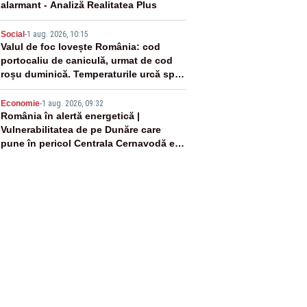
alarmant - Analiză Realitatea Plus
4
Social
-
1 aug. 2026, 10:15
Valul de foc lovește România: cod
portocaliu de caniculă, urmat de cod
roșu duminică. Temperaturile urcă spre
40°C
5
Economie
-
1 aug. 2026, 09:32
România în alertă energetică |
Vulnerabilitatea de pe Dunăre care
pune în pericol Centrala Cernavodă era
cunoscută de pe vremea lui Ceaușescu