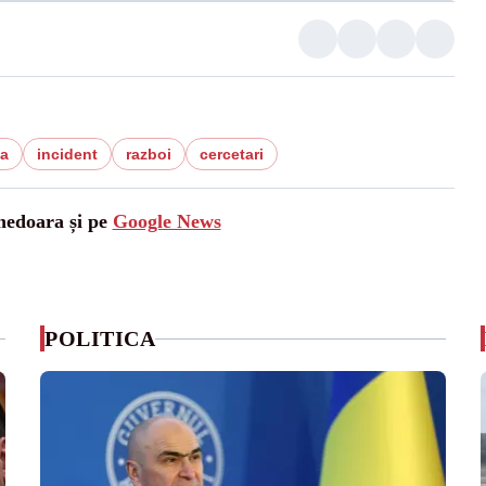
va
incident
razboi
cercetari
unedoara și pe
Google News
POLITICA