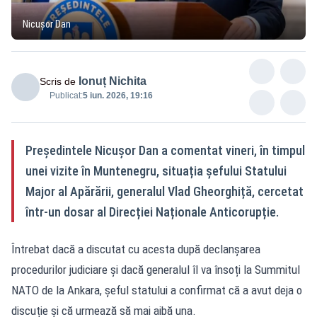
Nicușor Dan
Ionuț Nichita
Scris de
Publicat:
5 iun. 2026, 19:16
Președintele Nicușor Dan a comentat vineri, în timpul
unei vizite în Muntenegru, situația șefului Statului
Major al Apărării, generalul Vlad Gheorghiță, cercetat
într-un dosar al Direcției Naționale Anticorupție.
Întrebat dacă a discutat cu acesta după declanșarea
procedurilor judiciare și dacă generalul îl va însoți la Summitul
NATO de la Ankara, șeful statului a confirmat că a avut deja o
discuție și că urmează să mai aibă una.