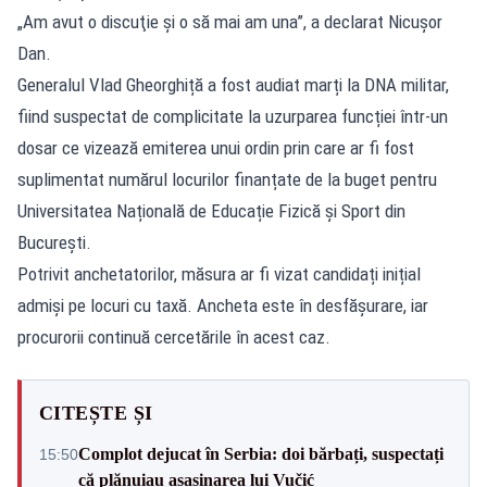
„Am avut o discuţie şi o să mai am una”, a declarat Nicușor
Dan.
Generalul Vlad Gheorghiță a fost audiat marți la DNA militar,
fiind suspectat de complicitate la uzurparea funcției într-un
dosar ce vizează emiterea unui ordin prin care ar fi fost
suplimentat numărul locurilor finanțate de la buget pentru
Universitatea Națională de Educație Fizică și Sport din
București.
Potrivit anchetatorilor, măsura ar fi vizat candidați inițial
admiși pe locuri cu taxă. Ancheta este în desfășurare, iar
procurorii continuă cercetările în acest caz.
CITEȘTE ȘI
Complot dejucat în Serbia: doi bărbați, suspectați
15:50
că plănuiau asasinarea lui Vučić