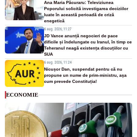
Ana Maria Păcuraru: Televiziunea
Poporului solicită investigarea deciziilor
luate în această perioadă de criză
enegetică
6 aug. 2026, 11:27
JD Vance anunță negocieri de pace
dificile și îndelungate cu Iranul, în timp ce
Teheranul neagă existența discuțiilor cu
SUA
6 aug. 2026, 11:24
Nicușor Dan, suspendat pentru că nu
propune un nume de prim-ministru, așa
cum prevede Constituția!
ECONOMIE