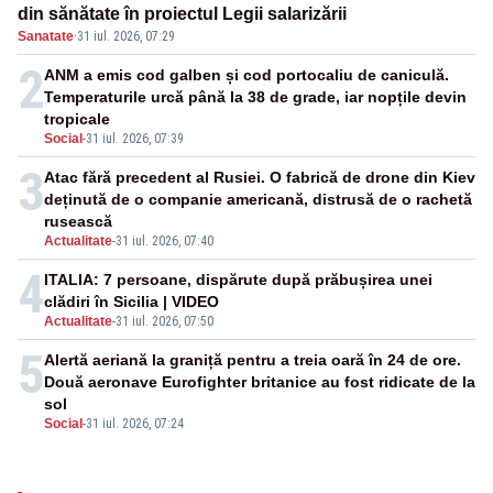
din sănătate în proiectul Legii salarizării
Sanatate
·
31 iul. 2026, 07:29
2
ANM a emis cod galben și cod portocaliu de caniculă.
Temperaturile urcă până la 38 de grade, iar nopțile devin
tropicale
Social
-
31 iul. 2026, 07:39
3
Atac fără precedent al Rusiei. O fabrică de drone din Kiev
deținută de o companie americană, distrusă de o rachetă
rusească
Actualitate
-
31 iul. 2026, 07:40
4
ITALIA: 7 persoane, dispărute după prăbușirea unei
clădiri în Sicilia | VIDEO
Actualitate
-
31 iul. 2026, 07:50
5
Alertă aeriană la graniță pentru a treia oară în 24 de ore.
Două aeronave Eurofighter britanice au fost ridicate de la
sol
Social
-
31 iul. 2026, 07:24