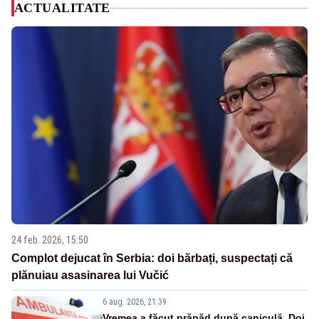
ACTUALITATE
24 feb. 2026, 15:50
Complot dejucat în Serbia: doi bărbați, suspectați că
plănuiau asasinarea lui Vučić
6 aug. 2026, 21:39
Vremea a făcut prăpăd după caniculă. Doi