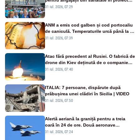
Legii salarizării
31 iul. 2026, 07:29
ANM a emis cod galben și cod portocaliu
de caniculă. Temperaturile urcă până la 38
de grade, iar nopțile devin tropicale
31 iul. 2026, 07:39
Atac fără precedent al Rusiei. O fabrică de
drone din Kiev deținută de o companie
americană, distrusă de o rachetă
31 iul. 2026, 07:40
rusească
ITALIA: 7 persoane, dispărute după
prăbușirea unei clădiri în Sicilia | VIDEO
31 iul. 2026, 07:50
Alertă aeriană la graniță pentru a treia
oară în 24 de ore. Două aeronave
Eurofighter britanice au fost ridicate de la
31 iul. 2026, 07:24
sol