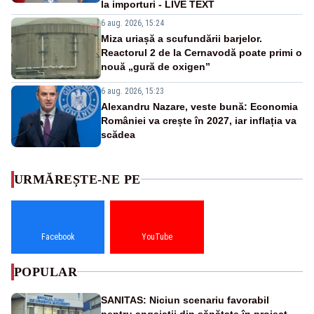
la importuri - LIVE TEXT
6 aug. 2026, 15:24
Miza uriașă a scufundării barjelor.
Reactorul 2 de la Cernavodă poate primi o
nouă „gură de oxigen”
6 aug. 2026, 15:23
Alexandru Nazare, veste bună: Economia
României va crește în 2027, iar inflația va
scădea
URMĂREȘTE-NE PE
Facebook
YouTube
POPULAR
SANITAS: Niciun scenariu favorabil
pentru angajații din sănătate în proiectul