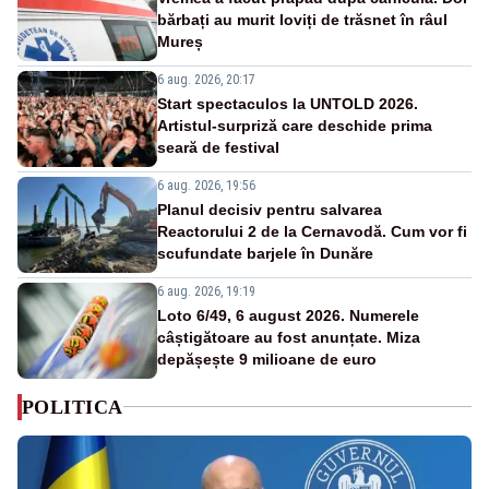
bărbați au murit loviți de trăsnet în râul
Mureș
6 aug. 2026, 20:17
Start spectaculos la UNTOLD 2026.
Artistul-surpriză care deschide prima
seară de festival
6 aug. 2026, 19:56
Planul decisiv pentru salvarea
Reactorului 2 de la Cernavodă. Cum vor fi
scufundate barjele în Dunăre
6 aug. 2026, 19:19
Loto 6/49, 6 august 2026. Numerele
câștigătoare au fost anunțate. Miza
depășește 9 milioane de euro
POLITICA