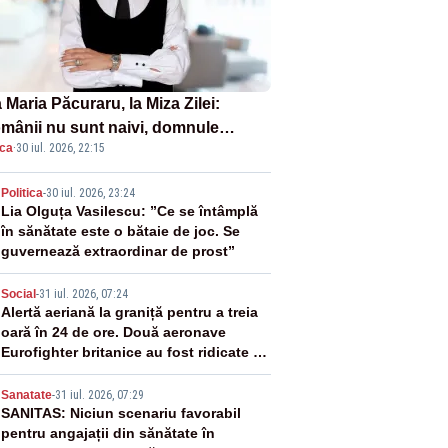
Maria Păcuraru, la Miza Zilei:
mânii nu sunt naivi, domnule
ica
·
30 iul. 2026, 22:15
mier Bolojan”
2
Politica
-
30 iul. 2026, 23:24
Lia Olguța Vasilescu: ”Ce se întâmplă
în sănătate este o bătaie de joc. Se
guvernează extraordinar de prost”
3
Social
-
31 iul. 2026, 07:24
Alertă aeriană la graniță pentru a treia
oară în 24 de ore. Două aeronave
Eurofighter britanice au fost ridicate de
la sol
4
Sanatate
-
31 iul. 2026, 07:29
SANITAS: Niciun scenariu favorabil
pentru angajații din sănătate în