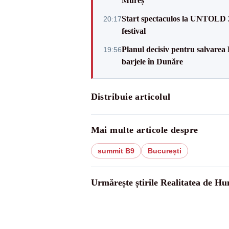
Mureș
Start spectaculos la UNTOLD 20
20:17
festival
Planul decisiv pentru salvarea
19:56
barjele în Dunăre
Distribuie articolul
Mai multe articole despre
summit B9
București
Urmărește știrile Realitatea de H