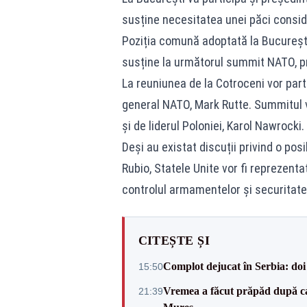
susține necesitatea unei păci consid
Poziția comună adoptată la București
susține la următorul summit NATO, pr
La reuniunea de la Cotroceni vor parti
general NATO, Mark Rutte. Summitul v
și de liderul Poloniei, Karol Nawrocki.
Deși au existat discuții privind o po
Rubio, Statele Unite vor fi reprezent
controlul armamentelor și securitate 
CITEȘTE ȘI
Complot dejucat în Serbia: doi 
15:50
Vremea a făcut prăpăd după cani
21:39