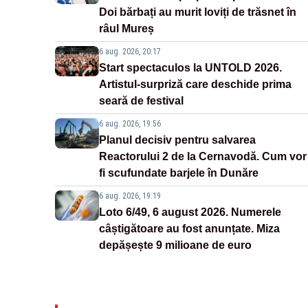
Doi bărbați au murit loviți de trăsnet în
râul Mureș
6 aug. 2026, 20:17
Start spectaculos la UNTOLD 2026.
Artistul-surpriză care deschide prima
seară de festival
6 aug. 2026, 19:56
Planul decisiv pentru salvarea
Reactorului 2 de la Cernavodă. Cum vor
fi scufundate barjele în Dunăre
6 aug. 2026, 19:19
Loto 6/49, 6 august 2026. Numerele
câștigătoare au fost anunțate. Miza
depășește 9 milioane de euro