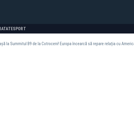
NATATE
SPORT
așă la Summitul B9 de la Cotroceni! Europa încearcă să repare relația cu Americ