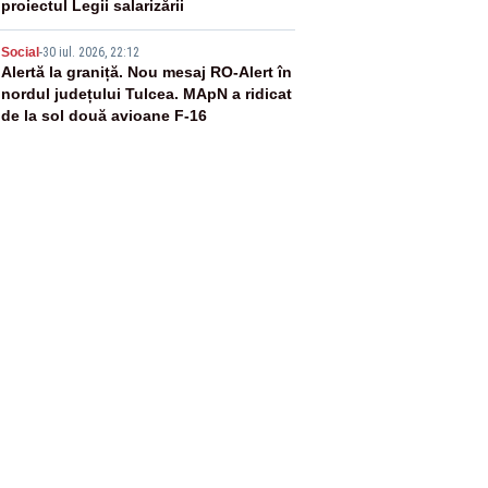
proiectul Legii salarizării
5
Social
-
30 iul. 2026, 22:12
Alertă la graniță. Nou mesaj RO-Alert în
nordul județului Tulcea. MApN a ridicat
de la sol două avioane F-16