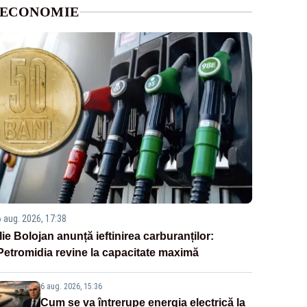
ECONOMIE
6 aug. 2026, 17:38
Ilie Bolojan anunță ieftinirea carburanților:
Petromidia revine la capacitate maximă
6 aug. 2026, 15:36
Cum se va întrerupe energia electrică la