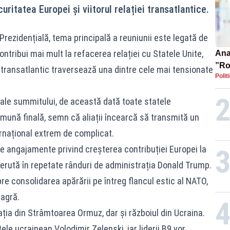
ritatea Europei și viitorul relației transatlantice.
Prezidențială, tema principală a reuniunii este legată de
ntribui mai mult la refacerea relației cu Statele Unite,
Ana 
”Ro
 transatlantic traversează una dintre cele mai tensionate
Polit
pre
 ale summitului, de această dată toate statele
mună finală, semn că aliații încearcă să transmită un
ernațional extrem de complicat.
e angajamente privind creșterea contribuției Europei la
 cerută în repetate rânduri de administrația Donald Trump.
re consolidarea apărării pe întreg flancul estic al NATO,
agră.
ția din Strâmtoarea Ormuz, dar și războiul din Ucraina.
ele ucrainean Volodimir Zelenski, iar liderii B9 vor