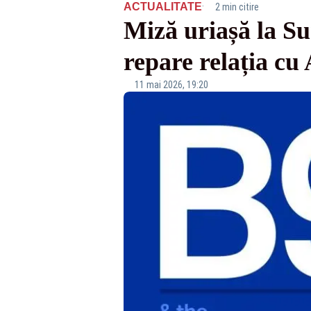
·
ACTUALITATE
2 min citire
Miză uriașă la S
repare relația cu
11 mai 2026, 19:20