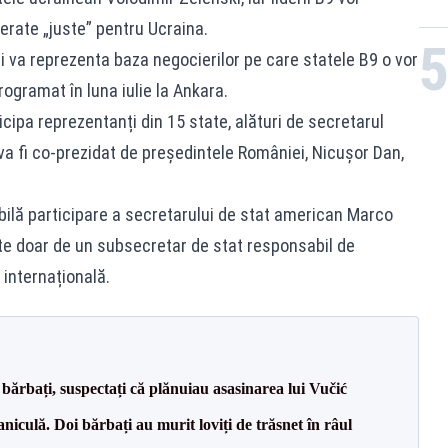
erate „juste” pentru Ucraina.
 va reprezenta baza negocierilor pe care statele B9 o vor
ogramat în luna iulie la Ankara.
cipa reprezentanți din 15 state, alături de secretarul
a fi co-prezidat de președintele României, Nicușor Dan,
sibilă participare a secretarului de stat american Marco
ate doar de un subsecretar de stat responsabil de
internațională.
bărbați, suspectați că plănuiau asasinarea lui Vučić
culă. Doi bărbați au murit loviți de trăsnet în râul