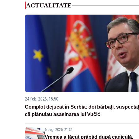
ACTUALITATE
24 feb. 2026, 15:50
Complot dejucat în Serbia: doi bărbați, suspectaț
că plănuiau asasinarea lui Vučić
6 aug. 2026, 21:39
Vremea a făcut prăpăd după caniculă.