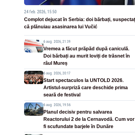
24 feb. 2026, 15:50
Complot dejucat în Serbia: doi bărbați, suspectaț
că plănuiau asasinarea lui Vučić
6 aug. 2026, 21:39
Vremea a făcut prăpăd după caniculă.
Doi bărbați au murit loviți de trăsnet în
râul Mureș
6 aug. 2026, 20:17
Start spectaculos la UNTOLD 2026.
Artistul-surpriză care deschide prima
seară de festival
6 aug. 2026, 19:56
Planul decisiv pentru salvarea
Reactorului 2 de la Cernavodă. Cum vor
fi scufundate barjele în Dunăre