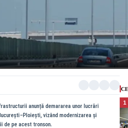
CE
1
nfrastructurii anunță demararea unor lucrări
ucurești–Ploiești, vizând modernizarea și
ii de pe acest tronson.