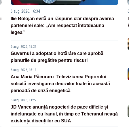
6 aug. 2026, 16:34
i
Ilie Bolojan evită un răspuns clar despre averea
partenerei sale: „Am respectat întotdeauna
legea”
6 aug. 2026, 15:39
Guvernul a adoptat o hotărâre care aprobă
planurile de pregătire pentru riscuri
6 aug. 2026, 15:18
Ana Maria Păcuraru: Televiziunea Poporului
solicită investigarea deciziilor luate în această
perioadă de criză enegetică
6 aug. 2026, 11:27
JD Vance anunță negocieri de pace dificile și
îndelungate cu Iranul, în timp ce Teheranul neagă
existența discuțiilor cu SUA