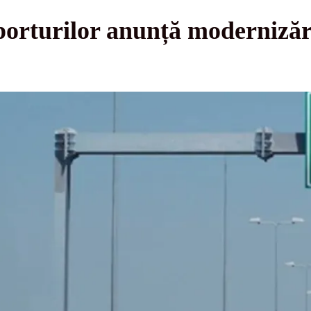
orturilor anunță modernizări 