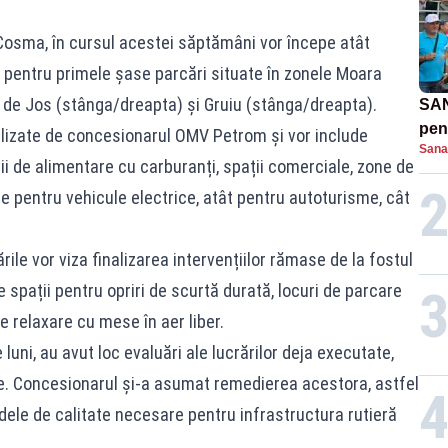
 Cosma, în cursul acestei săptămâni vor începe atât
or pentru primele șase parcări situate în zonele Moara
i de Jos (stânga/dreapta) și Gruiu (stânga/dreapta).
SAN
pent
realizate de concesionarul OMV Petrom și vor include
Sana
proi
ții de alimentare cu carburanți, spații comerciale, zone de
are pentru vehicule electrice, atât pentru autoturisme, cât
rile vor viza finalizarea intervențiilor rămase de la fostul
spații pentru opriri de scurtă durată, locuri de parcare
e relaxare cu mese în aer liber.
e luni, au avut loc evaluări ale lucrărilor deja executate,
nțe. Concesionarul și-a asumat remedierea acestora, astfel
dele de calitate necesare pentru infrastructura rutieră