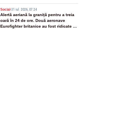
5
Social
-
31 iul. 2026, 07:24
Alertă aeriană la graniță pentru a treia
oară în 24 de ore. Două aeronave
Eurofighter britanice au fost ridicate de
la sol