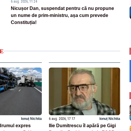
6 aug. 2026, 11:24
Nicușor Dan, suspendat pentru că nu propune
un nume de prim-ministru, așa cum prevede
Constituția!
E
Ionuț Nichita
6 aug. 2026, 17:17
Ionuț Nichita
drumul expres
Ilie Dumitrescu îl apără pe Gigi