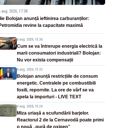
6 aug. 2026, 17:38
Ilie Bolojan anunță ieftinirea carburanților:
Petromidia revine la capacitate maximă
6 aug. 2026, 15:36
Cum se va întrerupe energia electrică la
marii consumatori industriali? Bolojan:
Nu vor exista compensații
6 aug. 2026, 15:33
Bolojan anunță restricțiile de consum
energetic. Centralele pe combustibili
fosili, repornite. La ore de vârf se va
apela la importuri - LIVE TEXT
6 aug. 2026, 15:24
Miza uriașă a scufundării barjelor.
Reactorul 2 de la Cernavodă poate primi
o nouă „gură de oxigen”