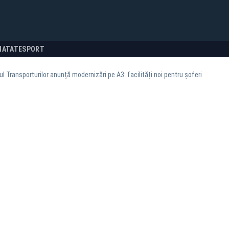
NATATE
SPORT
ul Transporturilor anunță modernizări pe A3: facilități noi pentru șoferi