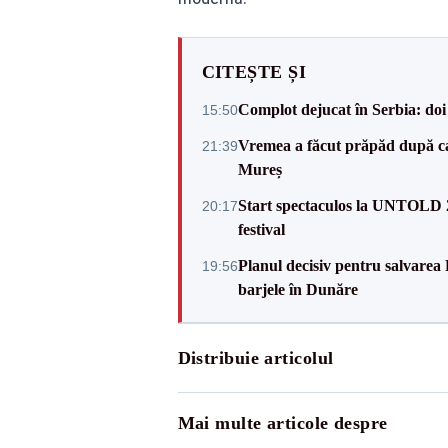
CITEȘTE ȘI
Complot dejucat în Serbia: doi 
15:50
Vremea a făcut prăpăd după cani
21:39
Mureș
Start spectaculos la UNTOLD 20
20:17
festival
Planul decisiv pentru salvarea
19:56
barjele în Dunăre
Distribuie articolul
Mai multe articole despre