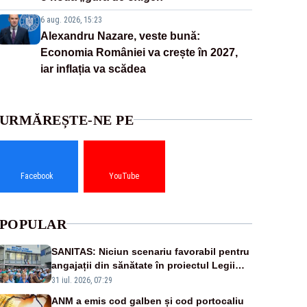
6 aug. 2026, 15:23
Alexandru Nazare, veste bună:
Economia României va crește în 2027,
iar inflația va scădea
URMĂREȘTE-NE PE
Facebook
YouTube
POPULAR
SANITAS: Niciun scenariu favorabil pentru
angajații din sănătate în proiectul Legii
salarizării
31 iul. 2026, 07:29
ANM a emis cod galben și cod portocaliu