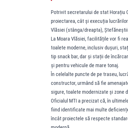
Potrivit secretarului de stat Horațiu
proiectarea, cât și execuția lucrăril
Vlăsiei (stânga/dreapta), Ștefănești
La Moara Vlăsiei, facilitățile vor fi 
toalete moderne, inclusiv dușuri, sta
tip snack bar, dar și stații de încărc
și pentru vehicule de mare tonaj.
În celelalte puncte de pe traseu, lucră
constructor, urmând să fie amenajate 
sigure, toalete modernizate și zone d
Oficialul MTI a precizat că, în ultimel
fiind identificate mai multe deficie
încât proiectele să respecte standar
modernă.