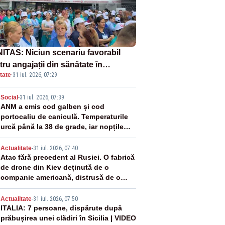
ITAS: Niciun scenariu favorabil
ru angajații din sănătate în
tate
·
31 iul. 2026, 07:29
ectul Legii salarizării
2
Social
-
31 iul. 2026, 07:39
ANM a emis cod galben și cod
portocaliu de caniculă. Temperaturile
urcă până la 38 de grade, iar nopțile
devin tropicale
3
Actualitate
-
31 iul. 2026, 07:40
Atac fără precedent al Rusiei. O fabrică
de drone din Kiev deținută de o
companie americană, distrusă de o
rachetă rusească
4
Actualitate
-
31 iul. 2026, 07:50
ITALIA: 7 persoane, dispărute după
prăbușirea unei clădiri în Sicilia | VIDEO