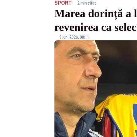
·
SPORT
2 min citire
Marea dorință a l
revenirea ca selec
3 iun. 2026, 08:11