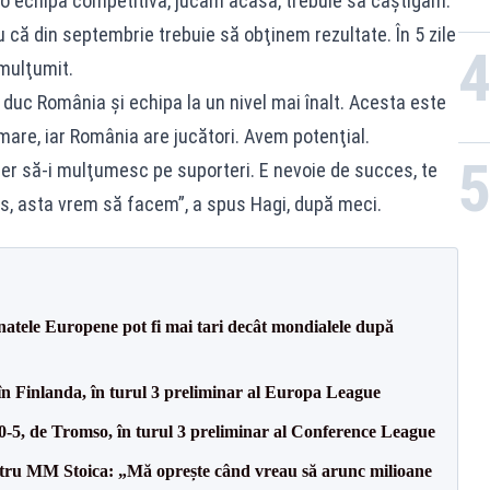
 o echipă competitivă, jucăm acasă, trebuie să câştigăm.
 că din septembrie trebuie să obţinem rezultate. În 5 zile
mulţumit.
duc România şi echipa la un nivel mai înalt. Acesta este
 mare, iar România are jucători. Avem potenţial.
sper să-i mulţumesc pe suporteri. E nevoie de succes, te
ros, asta vrem să facem”, a spus Hagi, după meci.
atele Europene pot fi mai tari decât mondialele după
în Finlanda, în turul 3 preliminar al Europa League
 0-5, de Tromso, în turul 3 preliminar al Conference League
entru MM Stoica: „Mă oprește când vreau să arunc milioane