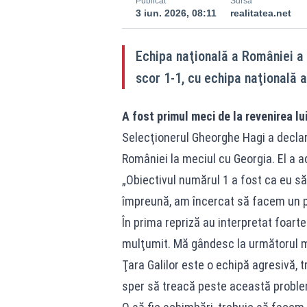
Publicat
Sursă
3 iun. 2026, 08:11
realitatea.net
Echipa naţională a României a 
scor 1-1, cu echipa naţională a 
A fost primul meci de la revenirea lu
Selecţionerul Gheorghe Hagi a declara
României la meciul cu Georgia. El a a
„Obiectivul numărul 1 a fost ca eu să
împreună, am încercat să facem un p
În prima repriză au interpretat foarte
mulţumit. Mă gândesc la următorul m
Ţara Galilor este o echipă agresivă, 
sper să treacă peste această probl