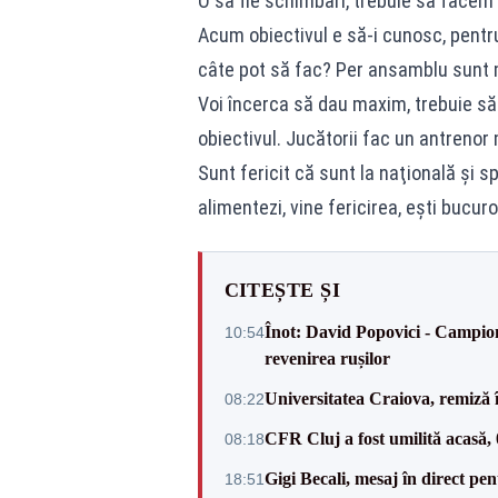
O să fie schimbări, trebuie să facem
Acum obiectivul e să-i cunosc, pentru
câte pot să fac? Per ansamblu sunt 
Voi încerca să dau maxim, trebuie să 
obiectivul. Jucătorii fac un antrenor
Sunt fericit că sunt la naţională şi 
alimentezi, vine fericirea, eşti bucu
CITEȘTE ȘI
Înot: David Popovici - Campion
10:54
revenirea rușilor
Universitatea Craiova, remiză 
08:22
CFR Cluj a fost umilită acasă,
08:18
Gigi Becali, mesaj în direct p
18:51