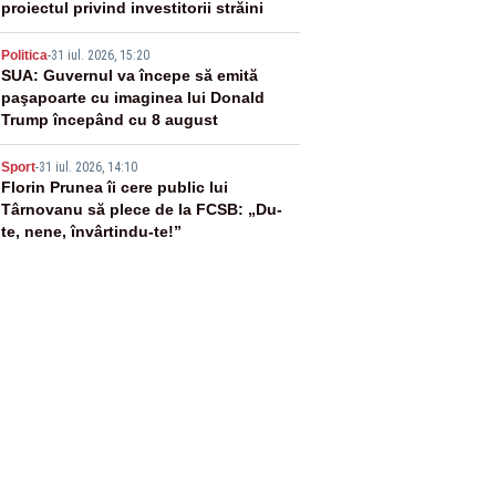
proiectul privind investitorii străini
4
Politica
-
31 iul. 2026, 15:20
SUA: Guvernul va începe să emită
paşapoarte cu imaginea lui Donald
Trump începând cu 8 august
5
Sport
-
31 iul. 2026, 14:10
Florin Prunea îi cere public lui
Târnovanu să plece de la FCSB: „Du-
te, nene, învârtindu-te!”