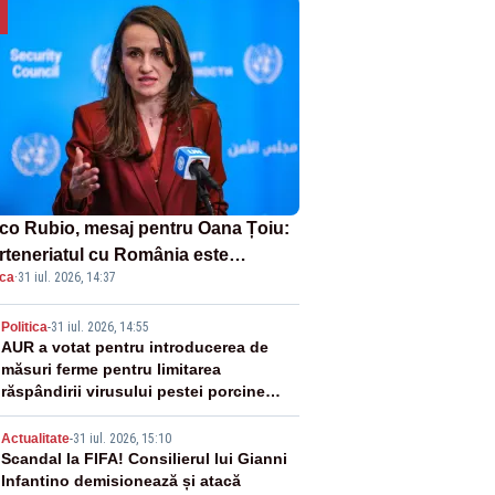
co Rubio, mesaj pentru Oana Țoiu:
rteneriatul cu România este
ica
·
31 iul. 2026, 14:37
rnic și prețuit”
2
Politica
-
31 iul. 2026, 14:55
AUR a votat pentru introducerea de
măsuri ferme pentru limitarea
răspândirii virusului pestei porcine
africane
3
Actualitate
-
31 iul. 2026, 15:10
Scandal la FIFA! Consilierul lui Gianni
Infantino demisionează și atacă