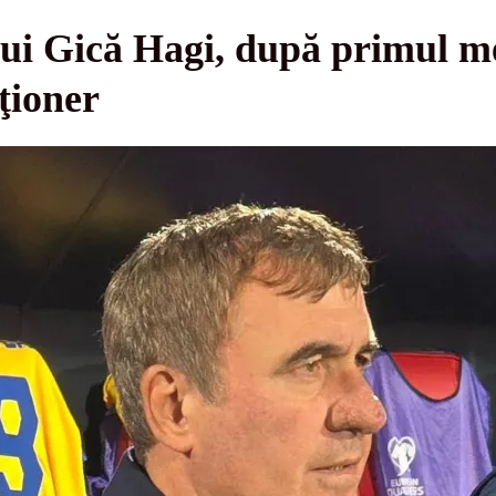
ui Gică Hagi, după primul me
ţioner