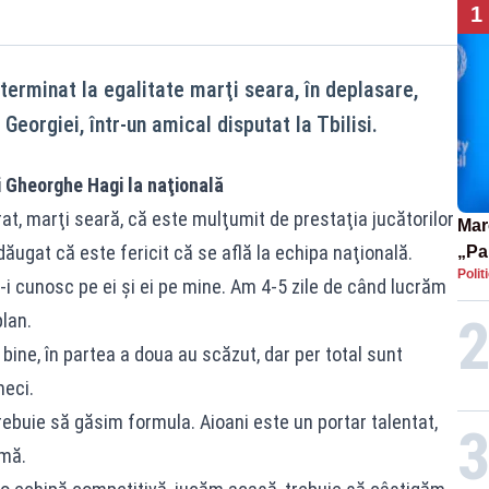
1
terminat la egalitate marţi seara, în deplasare,
Georgiei, într-un amical disputat la Tbilisi.
i Gheorghe Hagi la naţională
t, marţi seară, că este mulţumit de prestaţia jucătorilor
Mar
dăugat că este fericit că se află la echipa naţională.
„Pa
Polit
pute
-i cunosc pe ei şi ei pe mine. Am 4-5 zile de când lucrăm
lan.
 bine, în partea a doua au scăzut, dar per total sunt
eci.
trebuie să găsim formula. Aioani este un portar talentat,
emă.