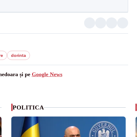
re
dorinta
unedoara și pe
Google News
POLITICA