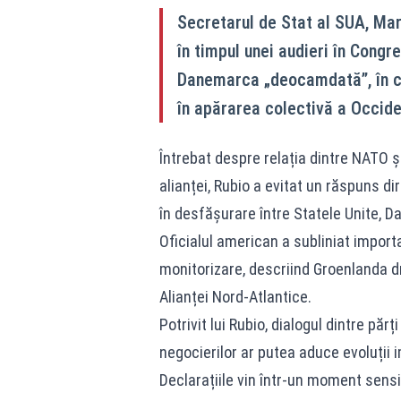
Secretarul de Stat al SUA, Mar
în timpul unei audieri în Congr
Danemarca „deocamdată”, în cont
în apărarea colectivă a Occide
Întrebat despre relația dintre NATO și
alianței, Rubio a evitat un răspuns d
în desfășurare între Statele Unite, D
Oficialul american a subliniat import
monitorizare, descriind Groenlanda dr
Alianței Nord-Atlantice.
Potrivit lui Rubio, dialogul dintre părț
negocierilor ar putea aduce evoluții
Declarațiile vin într-un moment sensib