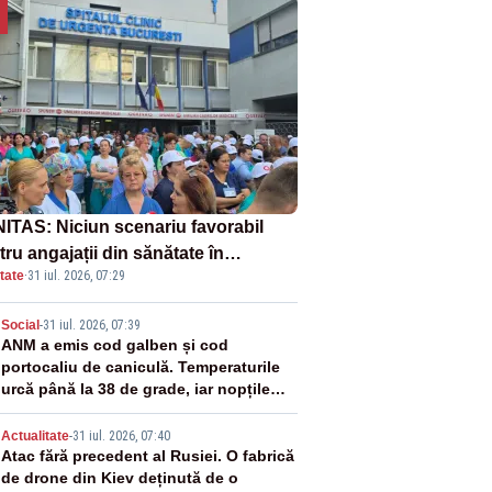
ITAS: Niciun scenariu favorabil
ru angajații din sănătate în
tate
·
31 iul. 2026, 07:29
ectul Legii salarizării
2
Social
-
31 iul. 2026, 07:39
ANM a emis cod galben și cod
portocaliu de caniculă. Temperaturile
urcă până la 38 de grade, iar nopțile
devin tropicale
3
Actualitate
-
31 iul. 2026, 07:40
Atac fără precedent al Rusiei. O fabrică
de drone din Kiev deținută de o