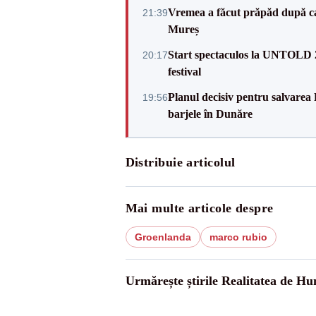
Vremea a făcut prăpăd după cani
21:39
Mureș
Start spectaculos la UNTOLD 20
20:17
festival
Planul decisiv pentru salvarea
19:56
barjele în Dunăre
Distribuie articolul
Mai multe articole despre
Groenlanda
marco rubio
Urmărește știrile Realitatea de H