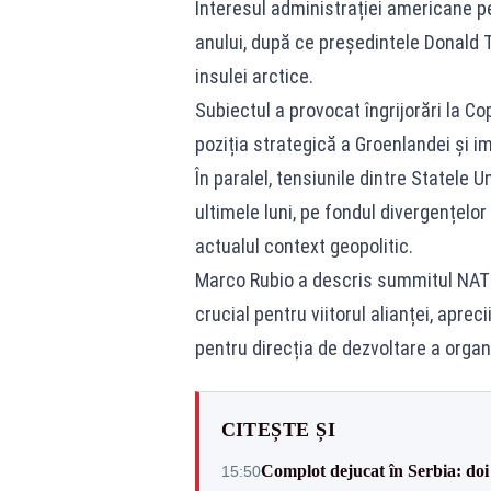
Interesul administrației americane p
anului, după ce președintele Donald 
insulei arctice.
Subiectul a provocat îngrijorări la C
poziția strategică a Groenlandei și i
În paralel, tensiunile dintre Statele 
ultimele luni, pe fondul divergențelor 
actualul context geopolitic.
Marco Rubio a descris summitul NATO
crucial pentru viitorul alianței, apre
pentru direcția de dezvoltare a organi
CITEȘTE ȘI
Complot dejucat în Serbia: doi 
15:50