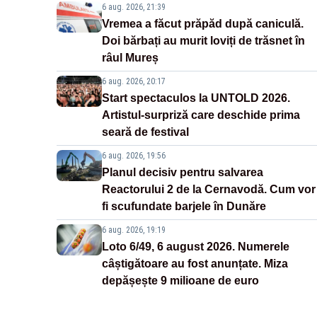
6 aug. 2026, 21:39
Vremea a făcut prăpăd după caniculă.
Doi bărbați au murit loviți de trăsnet în
râul Mureș
6 aug. 2026, 20:17
Start spectaculos la UNTOLD 2026.
Artistul-surpriză care deschide prima
seară de festival
6 aug. 2026, 19:56
Planul decisiv pentru salvarea
Reactorului 2 de la Cernavodă. Cum vor
fi scufundate barjele în Dunăre
6 aug. 2026, 19:19
Loto 6/49, 6 august 2026. Numerele
câștigătoare au fost anunțate. Miza
depășește 9 milioane de euro