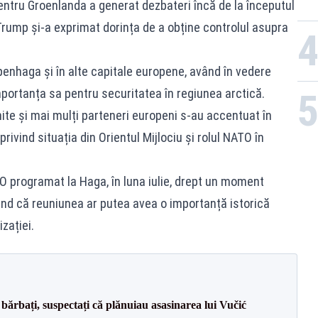
entru Groenlanda a generat dezbateri încă de la începutul
Trump și-a exprimat dorința de a obține controlul asupra
openhaga și în alte capitale europene, având în vedere
mportanța sa pentru securitatea în regiunea arctică.
Unite și mai mulți parteneri europeni s-au accentuat în
privind situația din Orientul Mijlociu și rolul NATO în
 programat la Haga, în luna iulie, drept un moment
ciind că reuniunea ar putea avea o importanță istorică
zației.
bărbați, suspectați că plănuiau asasinarea lui Vučić