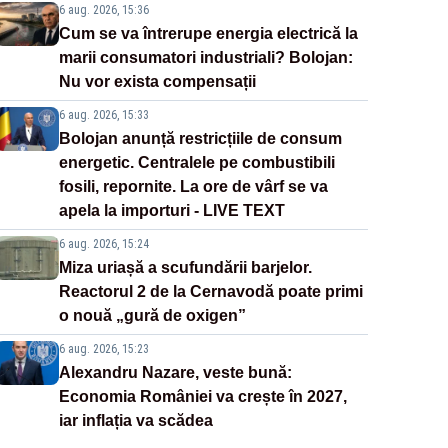
6 aug. 2026, 15:36
Cum se va întrerupe energia electrică la
marii consumatori industriali? Bolojan:
Nu vor exista compensații
6 aug. 2026, 15:33
Bolojan anunță restricțiile de consum
energetic. Centralele pe combustibili
fosili, repornite. La ore de vârf se va
apela la importuri - LIVE TEXT
6 aug. 2026, 15:24
Miza uriașă a scufundării barjelor.
Reactorul 2 de la Cernavodă poate primi
o nouă „gură de oxigen”
6 aug. 2026, 15:23
Alexandru Nazare, veste bună:
Economia României va crește în 2027,
iar inflația va scădea