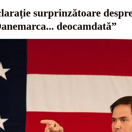
larație surprinzătoare despr
Danemarca... deocamdată”