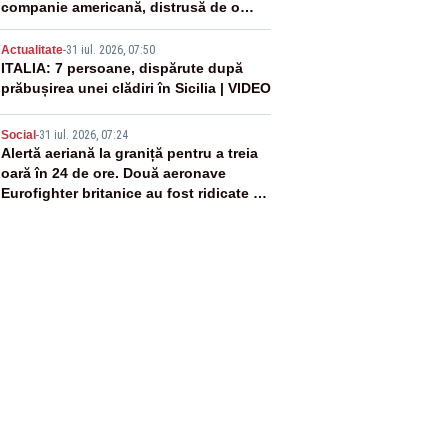
companie americană, distrusă de o
rachetă rusească
4
Actualitate
-
31 iul. 2026, 07:50
ITALIA: 7 persoane, dispărute după
prăbușirea unei clădiri în Sicilia | VIDEO
5
Social
-
31 iul. 2026, 07:24
Alertă aeriană la graniță pentru a treia
oară în 24 de ore. Două aeronave
Eurofighter britanice au fost ridicate de
la sol