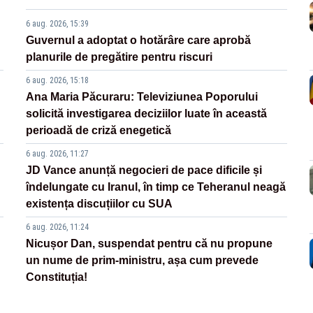
6 aug. 2026, 15:39
Guvernul a adoptat o hotărâre care aprobă
planurile de pregătire pentru riscuri
6 aug. 2026, 15:18
Ana Maria Păcuraru: Televiziunea Poporului
solicită investigarea deciziilor luate în această
perioadă de criză enegetică
6 aug. 2026, 11:27
JD Vance anunță negocieri de pace dificile și
îndelungate cu Iranul, în timp ce Teheranul neagă
existența discuțiilor cu SUA
6 aug. 2026, 11:24
Nicușor Dan, suspendat pentru că nu propune
un nume de prim-ministru, așa cum prevede
Constituția!