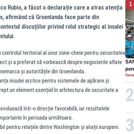
1
co Rubio, a făcut o declarație care a atras atenția
es, afirmând că Groenlanda face parte din
extul discuțiilor privind rolul strategic al insulei
ntului.
 controlul teritorial al unor zone-cheie pentru securitatea
irect și a preferat să vorbească despre negocierile aflate
SAN
pent
anemarca și autoritățile din Groenlanda.
Sana
proi
anța insulei arctice pentru sistemele de apărare și
ept un element esențial în arhitectura de securitate a
i evoluează într-o direcție favorabilă, iar rezultatele
 importante în perioada următoare.
il pentru relațiile dintre Washington și aliații europeni.