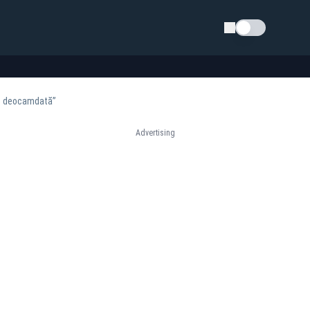
Schimba tema
.. deocamdată”
Advertising