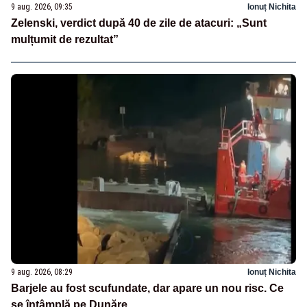
9 aug. 2026, 09:35
Ionuț Nichita
Zelenski, verdict după 40 de zile de atacuri: „Sunt
mulțumit de rezultat”
9 aug. 2026, 08:29
Ionuț Nichita
Barjele au fost scufundate, dar apare un nou risc. Ce
se întâmplă pe Dunăre