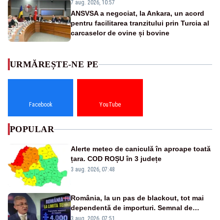
7 aug. 2026, 10:57
ANSVSA a negociat, la Ankara, un acord
pentru facilitarea tranzitului prin Turcia al
carcaselor de ovine și bovine
URMĂREȘTE-NE PE
Facebook
YouTube
POPULAR
Alerte meteo de caniculă în aproape toată
țara. COD ROȘU în 3 județe
3 aug. 2026, 07:48
România, la un pas de blackout, tot mai
dependentă de importuri. Semnal de
alarmă tras de un expert în energie
3 aug. 2026, 07:51