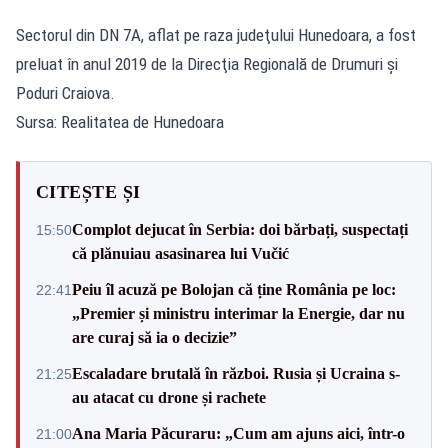
Sectorul din DN 7A, aflat pe raza judeţului Hunedoara, a fost
preluat în anul 2019 de la Direcţia Regională de Drumuri şi
Poduri Craiova.
Sursa: Realitatea de Hunedoara
CITEȘTE ȘI
Complot dejucat în Serbia: doi bărbați, suspectați
15:50
că plănuiau asasinarea lui Vučić
Peiu îl acuză pe Bolojan că ține România pe loc:
22:41
„Premier și ministru interimar la Energie, dar nu
are curaj să ia o decizie”
Escaladare brutală în război. Rusia și Ucraina s-
21:25
au atacat cu drone și rachete
Ana Maria Păcuraru: „Cum am ajuns aici, într-o
21:00