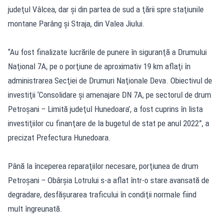
judeţul Vâlcea, dar şi din partea de sud a ţării spre staţiunile
montane Parâng şi Straja, din Valea Jiului.
“Au fost finalizate lucrările de punere în siguranţă a Drumului
Naţional 7A, pe o porţiune de aproximativ 19 km aflaţi în
administrarea Secţiei de Drumuri Naţionale Deva. Obiectivul de
investiţii ‘Consolidare şi amenajare DN 7A, pe sectorul de drum
Petroşani – Limită judeţul Hunedoara’, a fost cuprins în lista
investiţiilor cu finanţare de la bugetul de stat pe anul 2022”, a
precizat Prefectura Hunedoara.
Până la începerea reparaţiilor necesare, porţiunea de drum
Petroşani – Obârşia Lotrului s-a aflat într-o stare avansată de
degradare, desfăşurarea traficului în condiţii normale fiind
mult îngreunată.