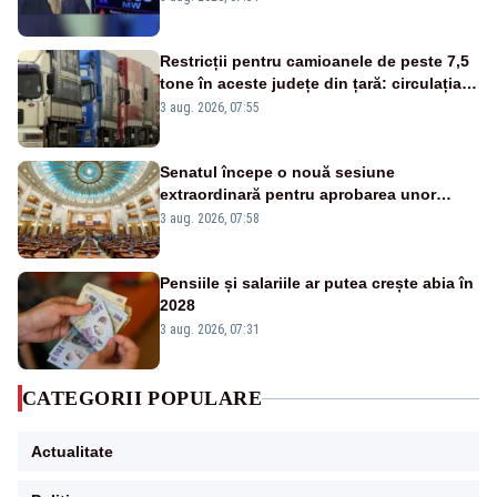
Restricții pentru camioanele de peste 7,5
tone în aceste județe din țară: circulația
este interzisă luni, între orele 12:00 și
3 aug. 2026, 07:55
20:00
Senatul începe o nouă sesiune
extraordinară pentru aprobarea unor
jaloane din PNRR
3 aug. 2026, 07:58
Pensiile și salariile ar putea crește abia în
2028
3 aug. 2026, 07:31
CATEGORII POPULARE
Actualitate