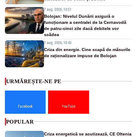
7 aug. 2026, 10:51
Bolojan: Nivelul Dunării asigură o
funcționare a centralei de la Cernavodă
de patru-cinci zile dacă debitele vor
scădea
7 aug. 2026, 10:43
Criza din energie. Cine scapă de măsurile
de raționalizare impuse de Bolojan
URMĂREȘTE-NE PE
Facebook
YouTube
POPULAR
Criza energetică se acutizează. CE Oltenia