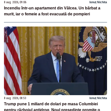
8 aug. 2026, 09:06
Ionuț Nichita
Incendiu într-un apartament din Vâlcea. Un bărbat a
murit, iar o femeie a fost evacuată de pompieri
8 aug. 2026, 08:53
Ionuț Nichita
Trump pune 1 miliard de dolari pe masa Columbiei
pentru războiul antidrog. Noul președinte promite o