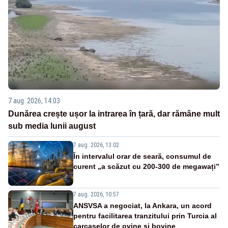
7 aug. 2026, 14:03
Dunărea crește ușor la intrarea în țară, dar rămâne mult
sub media lunii august
7 aug. 2026, 13:02
În intervalul orar de seară, consumul de
curent „a scăzut cu 200-300 de megawați”
7 aug. 2026, 10:57
ANSVSA a negociat, la Ankara, un acord
pentru facilitarea tranzitului prin Turcia al
carcaselor de ovine și bovine