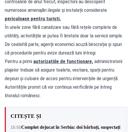
controalele de anul trecut, inspectorii au descoperit
numeroase amenajări ilegale și instalații considerate
periculoase pentru turiști.
În unele zone fără canalizare sau fără rețele complete de
utilități, activitățile ar putea fi limitate doar la servicii simple.
De cealaltă parte, agenții economici acuză birocrația și spun
că procedurile pentru avize durează luni întregi.
Pentru a primi
autorizațiile de funcționare,
administratorii
plajelor trebuie să asigure toalete, vestiare, spații pentru
deșeuri și culoare de acces pentru intervențiile de urgență.
Autoritățile promit că vor continua verificările pe întreg
litoralul românesc.
CITEȘTE ȘI
Complot dejucat în Serbia: doi bărbați, suspectați
15:50