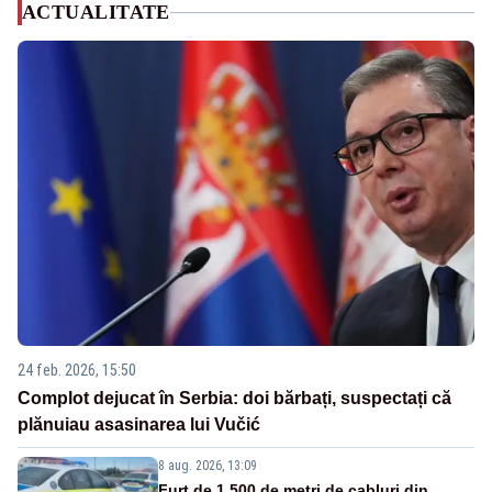
ACTUALITATE
24 feb. 2026, 15:50
Complot dejucat în Serbia: doi bărbați, suspectați că
plănuiau asasinarea lui Vučić
8 aug. 2026, 13:09
Furt de 1.500 de metri de cabluri din