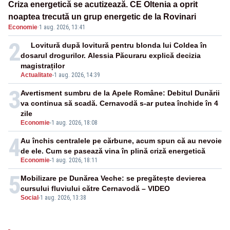
Criza energetică se acutizează. CE Oltenia a oprit
noaptea trecută un grup energetic de la Rovinari
Economie
·
1 aug. 2026, 13:41
2
Lovitură după lovitură pentru blonda lui Coldea în
dosarul drogurilor. Alessia Păcuraru explică decizia
magistraților
Actualitate
-
1 aug. 2026, 14:39
3
Avertisment sumbru de la Apele Române: Debitul Dunării
va continua să scadă. Cernavodă s-ar putea închide în 4
zile
Economie
-
1 aug. 2026, 18:08
4
Au închis centralele pe cărbune, acum spun că au nevoie
de ele. Cum se pasează vina în plină criză energetică
Economie
-
1 aug. 2026, 18:11
5
Mobilizare pe Dunărea Veche: se pregătește devierea
cursului fluviului către Cernavodă – VIDEO
Social
-
1 aug. 2026, 13:38