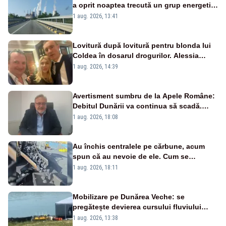
a oprit noaptea trecută un grup energetic
de la Rovinari
1 aug. 2026, 13:41
Lovitură după lovitură pentru blonda lui
Coldea în dosarul drogurilor. Alessia
Păcuraru explică decizia magistraților
1 aug. 2026, 14:39
Avertisment sumbru de la Apele Române:
Debitul Dunării va continua să scadă.
Cernavodă s-ar putea închide în 4 zile
1 aug. 2026, 18:08
Au închis centralele pe cărbune, acum
spun că au nevoie de ele. Cum se
pasează vina în plină criză energetică
1 aug. 2026, 18:11
Mobilizare pe Dunărea Veche: se
pregătește devierea cursului fluviului
către Cernavodă – VIDEO
1 aug. 2026, 13:38