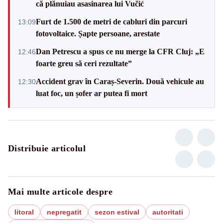
că plănuiau asasinarea lui Vučić
Furt de 1.500 de metri de cabluri din parcuri
13:09
fotovoltaice. Șapte persoane, arestate
Dan Petrescu a spus ce nu merge la CFR Cluj: „E
12:46
foarte greu să ceri rezultate”
Accident grav în Caraș-Severin. Două vehicule au
12:30
luat foc, un șofer ar putea fi mort
Distribuie articolul
Mai multe articole despre
litoral
nepregatit
sezon estival
autoritati