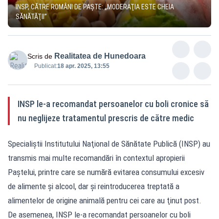
INSP, CĂTRE ROMÂNI DE PAȘTE: „MODERAŢIA ESTE CHEIA
SĂNĂTĂŢII”
Realitatea de Hunedoara
Scris de
Publicat:
18 apr. 2025, 13:55
INSP le-a recomandat persoanelor cu boli cronice să
nu neglijeze tratamentul prescris de către medic
Specialiştii Institutului Naţional de Sănătate Publică (INSP) au
transmis mai multe recomandări în contextul apropierii
Paștelui, printre care se numără evitarea consumului excesiv
de alimente şi alcool, dar și reintroducerea treptată a
alimentelor de origine animală pentru cei care au ţinut post.
De asemenea, INSP le-a recomandat persoanelor cu boli