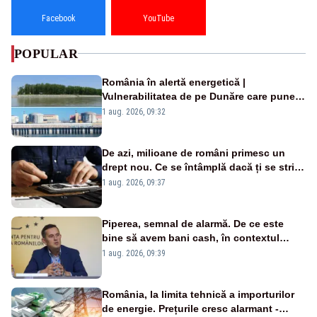
Facebook
YouTube
POPULAR
România în alertă energetică |
Vulnerabilitatea de pe Dunăre care pune
în pericol Centrala Cernavodă era
1 aug. 2026, 09:32
cunoscută de pe vremea lui Ceaușescu
De azi, milioane de români primesc un
drept nou. Ce se întâmplă dacă ți se strică
un produs
1 aug. 2026, 09:37
Piperea, semnal de alarmă. De ce este
bine să avem bani cash, în contextul
alertei energetice?
1 aug. 2026, 09:39
România, la limita tehnică a importurilor
de energie. Prețurile cresc alarmant -