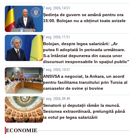
7 aug. 2026, 14:51
Ședința de guvern se amână pentru ora
15:00. Bolojan nu a obținut toate avizele
7 aug. 2026, 11:51
Bolojan, despre legea salarizării: „Ar
putea fi adoptată în perioada următoare.
S-a întârziat depunerea din cauza unor
discursuri iresponsabile în spaţiul public”
7 aug. 2026, 10:57
ANSVSA a negociat, la Ankara, un acord
pentru facilitarea tranzitului prin Turcia al
carcaselor de ovine și bovine
7 aug. 2026, 09:49
Senatorii și deputații rămân la muncă.
Sesiunea extraordinară, prelungită până
la votul pe legea salarizării
ECONOMIE