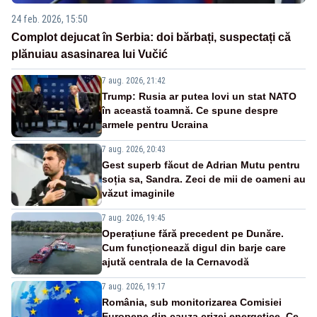
24 feb. 2026, 15:50
Complot dejucat în Serbia: doi bărbați, suspectați că
plănuiau asasinarea lui Vučić
7 aug. 2026, 21:42
Trump: Rusia ar putea lovi un stat NATO
în această toamnă. Ce spune despre
armele pentru Ucraina
7 aug. 2026, 20:43
Gest superb făcut de Adrian Mutu pentru
soția sa, Sandra. Zeci de mii de oameni au
văzut imaginile
7 aug. 2026, 19:45
Operațiune fără precedent pe Dunăre.
Cum funcționează digul din barje care
ajută centrala de la Cernavodă
7 aug. 2026, 19:17
România, sub monitorizarea Comisiei
Europene din cauza crizei energetice. Ce