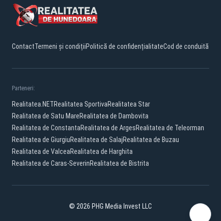
Contact
Termeni și condiții
Politică de confidențialitate
Cod de conduită
Parteneri:
Realitatea.NET
Realitatea Sportiva
Realitatea Star
Realitatea de Satu Mare
Realitatea de Dambovita
Realitatea de Constanta
Realitatea de Arges
Realitatea de Teleorman
Realitatea de Giurgiu
Realitatea de Salaj
Realitatea de Buzau
Realitatea de Valcea
Realitatea de Harghita
Realitatea de Caras-Severin
Realitatea de Bistrita
© 2026 PHG Media Invest LLC
Facebook
YouTube