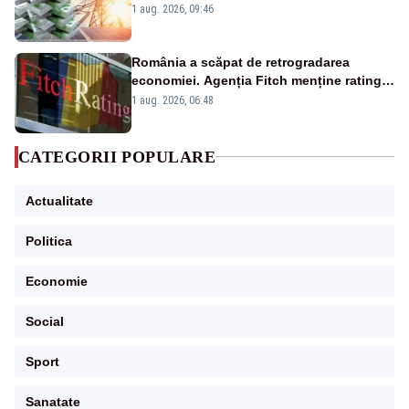
Analiză Realitatea Plus
1 aug. 2026, 09:46
România a scăpat de retrogradarea
economiei. Agenția Fitch menține ratingul
„BBB-” cu perspectivă negativă
1 aug. 2026, 06:48
CATEGORII POPULARE
Actualitate
Politica
Economie
Social
Sport
Sanatate