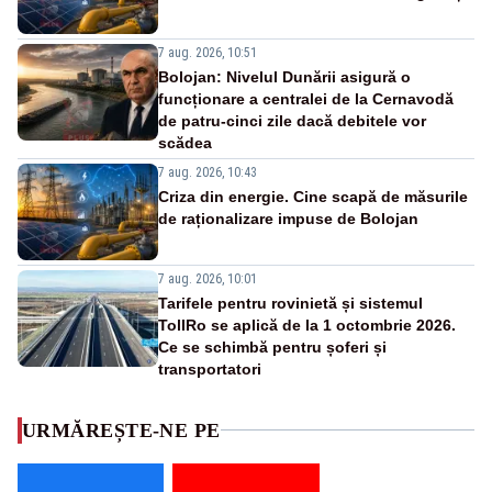
7 aug. 2026, 10:51
Bolojan: Nivelul Dunării asigură o
funcționare a centralei de la Cernavodă
de patru-cinci zile dacă debitele vor
scădea
7 aug. 2026, 10:43
Criza din energie. Cine scapă de măsurile
de raționalizare impuse de Bolojan
7 aug. 2026, 10:01
Tarifele pentru rovinietă și sistemul
TollRo se aplică de la 1 octombrie 2026.
Ce se schimbă pentru șoferi și
transportatori
URMĂREȘTE-NE PE