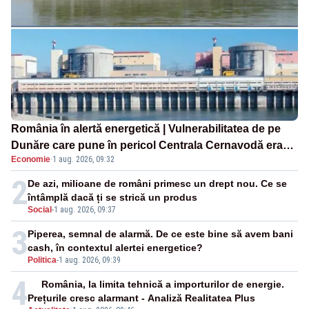
România în alertă energetică | Vulnerabilitatea de pe
Dunăre care pune în pericol Centrala Cernavodă era
Economie
·
1 aug. 2026, 09:32
cunoscută de pe vremea lui Ceaușescu
2
De azi, milioane de români primesc un drept nou. Ce se
întâmplă dacă ți se strică un produs
Social
-
1 aug. 2026, 09:37
3
Piperea, semnal de alarmă. De ce este bine să avem bani
cash, în contextul alertei energetice?
Politica
-
1 aug. 2026, 09:39
4
România, la limita tehnică a importurilor de energie.
Prețurile cresc alarmant - Analiză Realitatea Plus