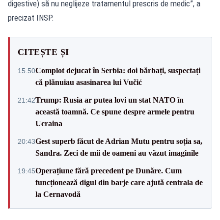
digestive) să nu neglijeze tratamentul prescris de medic”, a
precizat INSP.
CITEȘTE ȘI
Complot dejucat în Serbia: doi bărbați, suspectați
15:50
că plănuiau asasinarea lui Vučić
Trump: Rusia ar putea lovi un stat NATO în
21:42
această toamnă. Ce spune despre armele pentru
Ucraina
Gest superb făcut de Adrian Mutu pentru soția sa,
20:43
Sandra. Zeci de mii de oameni au văzut imaginile
Operațiune fără precedent pe Dunăre. Cum
19:45
funcționează digul din barje care ajută centrala de
la Cernavodă