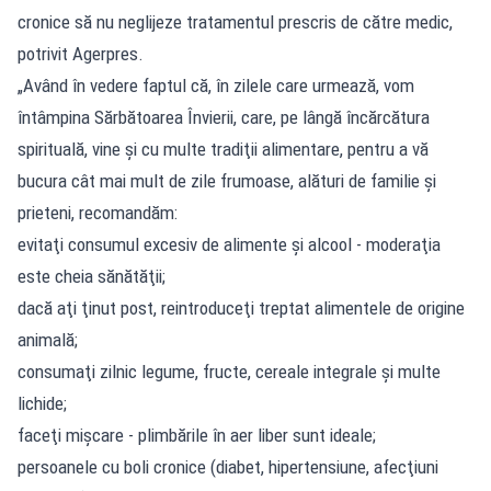
cronice să nu neglijeze tratamentul prescris de către medic,
potrivit Agerpres.
„Având în vedere faptul că, în zilele care urmează, vom
întâmpina Sărbătoarea Învierii, care, pe lângă încărcătura
spirituală, vine şi cu multe tradiţii alimentare, pentru a vă
bucura cât mai mult de zile frumoase, alături de familie şi
prieteni, recomandăm:
evitaţi consumul excesiv de alimente şi alcool - moderaţia
este cheia sănătăţii;
dacă aţi ţinut post, reintroduceţi treptat alimentele de origine
animală;
consumaţi zilnic legume, fructe, cereale integrale şi multe
lichide;
faceţi mişcare - plimbările în aer liber sunt ideale;
persoanele cu boli cronice (diabet, hipertensiune, afecţiuni