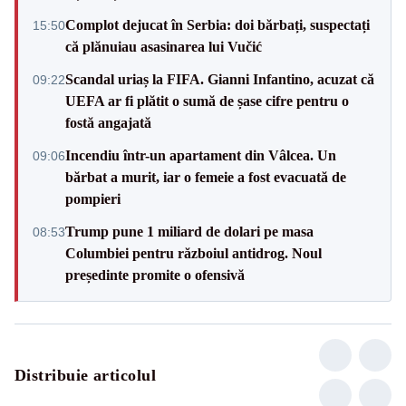
Complot dejucat în Serbia: doi bărbați, suspectați
15:50
că plănuiau asasinarea lui Vučić
Scandal uriaș la FIFA. Gianni Infantino, acuzat că
09:22
UEFA ar fi plătit o sumă de șase cifre pentru o
fostă angajată
Incendiu într-un apartament din Vâlcea. Un
09:06
bărbat a murit, iar o femeie a fost evacuată de
pompieri
Trump pune 1 miliard de dolari pe masa
08:53
Columbiei pentru războiul antidrog. Noul
președinte promite o ofensivă
Distribuie articolul