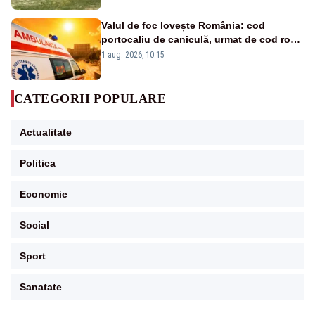
Valul de foc lovește România: cod
portocaliu de caniculă, urmat de cod roșu
duminică. Temperaturile urcă spre 40°C
1 aug. 2026, 10:15
CATEGORII POPULARE
Actualitate
Politica
Economie
Social
Sport
Sanatate