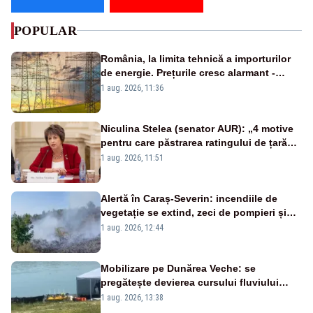
POPULAR
România, la limita tehnică a importurilor
de energie. Prețurile cresc alarmant -
Analiză Realitatea Plus
1 aug. 2026, 11:36
Niculina Stelea (senator AUR): „4 motive
pentru care păstrarea ratingului de țară
nu este o reușită pentru Guvernul
1 aug. 2026, 11:51
Bolojan”
Alertă în Caraș-Severin: incendiile de
vegetație se extind, zeci de pompieri și
silvicultori se luptă cu flăcările - VIDEO
1 aug. 2026, 12:44
Mobilizare pe Dunărea Veche: se
pregătește devierea cursului fluviului
către Cernavodă – VIDEO
1 aug. 2026, 13:38