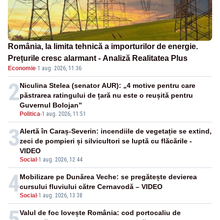
România, la limita tehnică a importurilor de energie.
Prețurile cresc alarmant - Analiză Realitatea Plus
Economie
·
1 aug. 2026, 11:36
2
Niculina Stelea (senator AUR): „4 motive pentru care
păstrarea ratingului de țară nu este o reușită pentru
Guvernul Bolojan”
Politica
-
1 aug. 2026, 11:51
3
Alertă în Caraș-Severin: incendiile de vegetație se extind,
zeci de pompieri și silvicultori se luptă cu flăcările -
VIDEO
Social
-
1 aug. 2026, 12:44
4
Mobilizare pe Dunărea Veche: se pregătește devierea
cursului fluviului către Cernavodă – VIDEO
Social
-
1 aug. 2026, 13:38
5
Valul de foc lovește România: cod portocaliu de