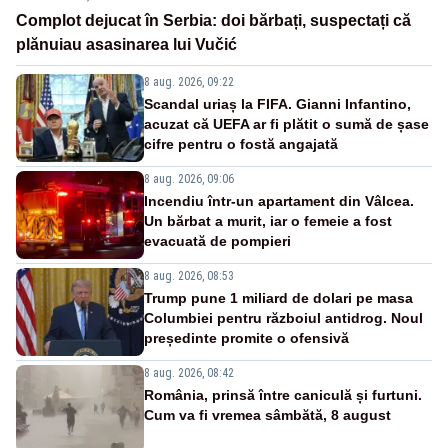
Complot dejucat în Serbia: doi bărbați, suspectați că
plănuiau asasinarea lui Vučić
8 aug. 2026, 09:22
Scandal uriaș la FIFA. Gianni Infantino,
acuzat că UEFA ar fi plătit o sumă de șase
cifre pentru o fostă angajată
8 aug. 2026, 09:06
Incendiu într-un apartament din Vâlcea.
Un bărbat a murit, iar o femeie a fost
evacuată de pompieri
8 aug. 2026, 08:53
Trump pune 1 miliard de dolari pe masa
Columbiei pentru războiul antidrog. Noul
președinte promite o ofensivă
8 aug. 2026, 08:42
România, prinsă între caniculă și furtuni.
Cum va fi vremea sâmbătă, 8 august