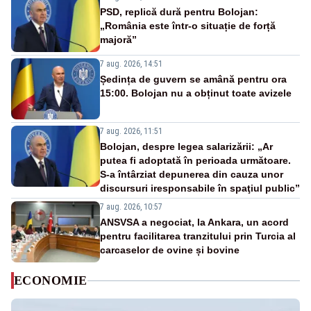
PSD, replică dură pentru Bolojan:
„România este într-o situație de forță
majoră”
7 aug. 2026, 14:51
Ședința de guvern se amână pentru ora
15:00. Bolojan nu a obținut toate avizele
7 aug. 2026, 11:51
Bolojan, despre legea salarizării: „Ar
putea fi adoptată în perioada următoare.
S-a întârziat depunerea din cauza unor
discursuri iresponsabile în spaţiul public”
7 aug. 2026, 10:57
ANSVSA a negociat, la Ankara, un acord
pentru facilitarea tranzitului prin Turcia al
carcaselor de ovine și bovine
ECONOMIE