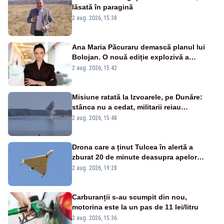
lăsată în paragină
2 aug. 2026, 15:38
Ana Maria Păcuraru demască planul lui
Bolojan. O nouă ediție explozivă a
emisiunii „Miza Zilei” la Realitatea PLUS
2 aug. 2026, 15:42
Misiune ratată la Izvoarele, pe Dunăre:
stânca nu a cedat, militarii reiau
detonările luni – VIDEO
2 aug. 2026, 15:48
Drona care a ținut Tulcea în alertă a
zburat 20 de minute deasupra apelor
României. Au fost ridicate două F-16
2 aug. 2026, 19:28
Carburanții s-au scumpit din nou,
motorina este la un pas de 11 lei/litru
2 aug. 2026, 15:36