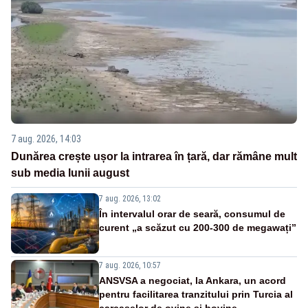
7 aug. 2026, 14:03
Dunărea crește ușor la intrarea în țară, dar rămâne mult
sub media lunii august
7 aug. 2026, 13:02
În intervalul orar de seară, consumul de
curent „a scăzut cu 200-300 de megawați”
7 aug. 2026, 10:57
ANSVSA a negociat, la Ankara, un acord
pentru facilitarea tranzitului prin Turcia al
carcaselor de ovine și bovine