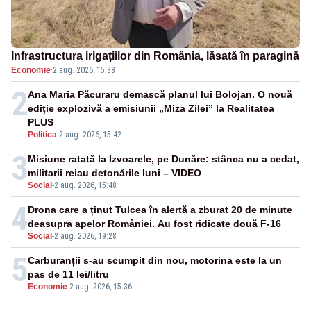
Infrastructura irigațiilor din România, lăsată în paragină
Economie
·
2 aug. 2026, 15:38
2
Ana Maria Păcuraru demască planul lui Bolojan. O nouă
ediție explozivă a emisiunii „Miza Zilei” la Realitatea
PLUS
Politica
-
2 aug. 2026, 15:42
3
Misiune ratată la Izvoarele, pe Dunăre: stânca nu a cedat,
militarii reiau detonările luni – VIDEO
Social
-
2 aug. 2026, 15:48
4
Drona care a ținut Tulcea în alertă a zburat 20 de minute
deasupra apelor României. Au fost ridicate două F-16
Social
-
2 aug. 2026, 19:28
5
Carburanții s-au scumpit din nou, motorina este la un
pas de 11 lei/litru
Economie
-
2 aug. 2026, 15:36