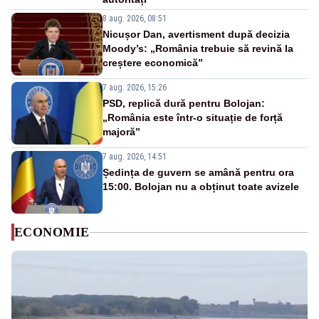
8 aug. 2026, 08:51
Nicușor Dan, avertisment după decizia
Moody’s: „România trebuie să revină la
creștere economică”
7 aug. 2026, 15:26
PSD, replică dură pentru Bolojan:
„România este într-o situație de forță
majoră”
7 aug. 2026, 14:51
Ședința de guvern se amână pentru ora
15:00. Bolojan nu a obținut toate avizele
ECONOMIE