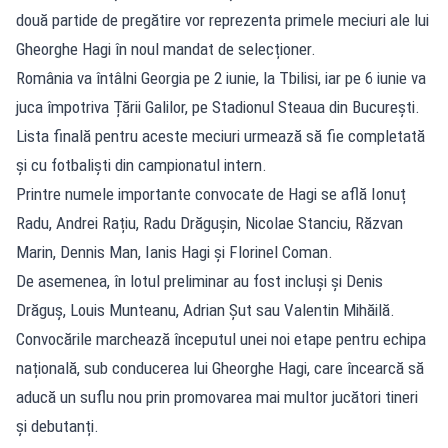
două partide de pregătire vor reprezenta primele meciuri ale lui
Gheorghe Hagi în noul mandat de selecționer.
România va întâlni Georgia pe 2 iunie, la Tbilisi, iar pe 6 iunie va
juca împotriva Țării Galilor, pe Stadionul Steaua din București.
Lista finală pentru aceste meciuri urmează să fie completată
și cu fotbaliști din campionatul intern.
Printre numele importante convocate de Hagi se află Ionuț
Radu, Andrei Rațiu, Radu Drăgușin, Nicolae Stanciu, Răzvan
Marin, Dennis Man, Ianis Hagi și Florinel Coman.
De asemenea, în lotul preliminar au fost incluși și Denis
Drăguș, Louis Munteanu, Adrian Șut sau Valentin Mihăilă.
Convocările marchează începutul unei noi etape pentru echipa
națională, sub conducerea lui Gheorghe Hagi, care încearcă să
aducă un suflu nou prin promovarea mai multor jucători tineri
și debutanți.