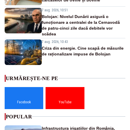
7 aug. 2026, 10:51
Bolojan: Nivelul Dunării asigură o
funcționare a centralei de la Cernavodă
de patru-cinci zile dacă debitele vor
scădea
7 aug. 2026, 10:43
Criza din energie. Cine scapă de măsurile
de raționalizare impuse de Bolojan
URMĂREȘTE-NE PE
Facebook
YouTube
POPULAR
Infrastructura irigațiilor din România,