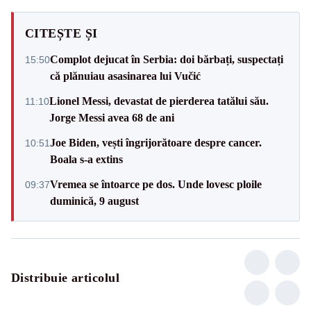
CITEȘTE ȘI
Complot dejucat în Serbia: doi bărbați, suspectați
15:50
că plănuiau asasinarea lui Vučić
Lionel Messi, devastat de pierderea tatălui său.
11:10
Jorge Messi avea 68 de ani
Joe Biden, vești îngrijorătoare despre cancer.
10:51
Boala s-a extins
Vremea se întoarce pe dos. Unde lovesc ploile
09:37
duminică, 9 august
Distribuie articolul