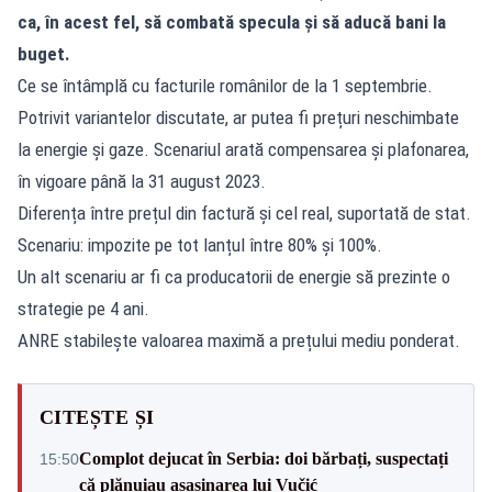
ca, în acest fel, să combată specula și să aducă bani la
buget.
Ce se întâmplă cu facturile românilor de la 1 septembrie.
Potrivit variantelor discutate, ar putea fi prețuri neschimbate
la energie și gaze. Scenariul arată compensarea și plafonarea,
în vigoare până la 31 august 2023.
Diferența între prețul din factură și cel real, suportată de stat.
Scenariu: impozite pe tot lanțul între 80% și 100%.
Un alt scenariu ar fi ca producatorii de energie să prezinte o
strategie pe 4 ani.
ANRE stabilește valoarea maximă a prețului mediu ponderat.
CITEȘTE ȘI
Complot dejucat în Serbia: doi bărbați, suspectați
15:50
că plănuiau asasinarea lui Vučić