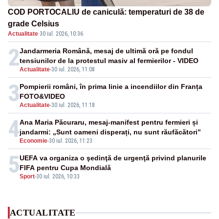
COD PORTOCALIU de caniculă: temperaturi de 38 de
grade Celsius
Actualitate
·
30 iul. 2026, 10:36
2
Jandarmeria Română, mesaj de ultimă oră pe fondul
tensiunilor de la protestul masiv al fermierilor - VIDEO
Actualitate
-
30 iul. 2026, 11:08
3
Pompierii români, în prima linie a incendiilor din Franța
FOTO&VIDEO
Actualitate
-
30 iul. 2026, 11:18
4
Ana Maria Păcuraru, mesaj-manifest pentru fermieri și
jandarmi: „Sunt oameni disperați, nu sunt răufăcători”
Economie
-
30 iul. 2026, 11:23
5
UEFA va organiza o şedinţă de urgenţă privind planurile
FIFA pentru Cupa Mondială
Sport
-
30 iul. 2026, 10:33
ACTUALITATE