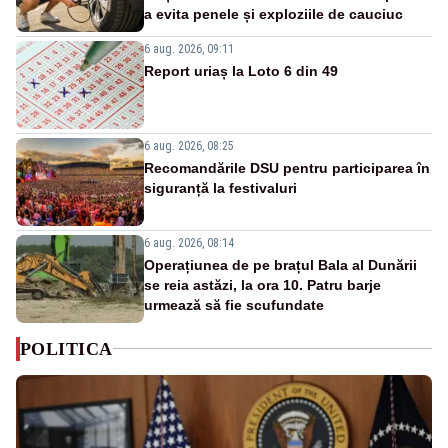
a evita penele și exploziile de cauciuc
6 aug. 2026, 09:11
Report uriaș la Loto 6 din 49
6 aug. 2026, 08:25
Recomandările DSU pentru participarea în
siguranță la festivaluri
6 aug. 2026, 08:14
Operațiunea de pe brațul Bala al Dunării
se reia astăzi, la ora 10. Patru barje
urmează să fie scufundate
POLITICA