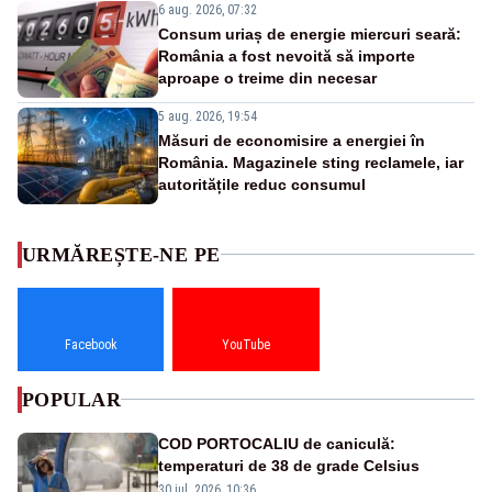
6 aug. 2026, 07:32
Consum uriaș de energie miercuri seară:
România a fost nevoită să importe
aproape o treime din necesar
5 aug. 2026, 19:54
Măsuri de economisire a energiei în
România. Magazinele sting reclamele, iar
autoritățile reduc consumul
URMĂREȘTE-NE PE
Facebook
YouTube
POPULAR
COD PORTOCALIU de caniculă:
temperaturi de 38 de grade Celsius
30 iul. 2026, 10:36