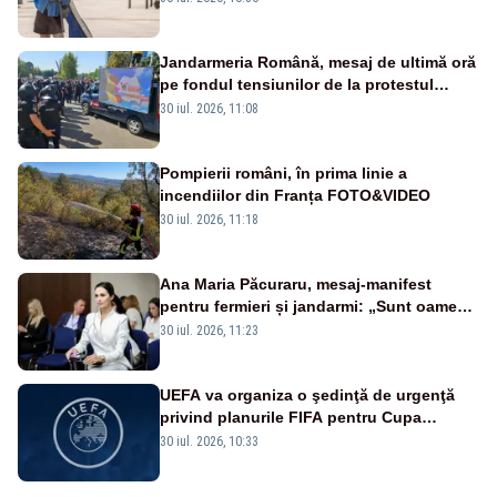
Jandarmeria Română, mesaj de ultimă oră
pe fondul tensiunilor de la protestul
masiv al fermierilor - VIDEO
30 iul. 2026, 11:08
Pompierii români, în prima linie a
incendiilor din Franța FOTO&VIDEO
30 iul. 2026, 11:18
Ana Maria Păcuraru, mesaj-manifest
pentru fermieri și jandarmi: „Sunt oameni
disperați, nu sunt răufăcători”
30 iul. 2026, 11:23
UEFA va organiza o şedinţă de urgenţă
privind planurile FIFA pentru Cupa
Mondială
30 iul. 2026, 10:33