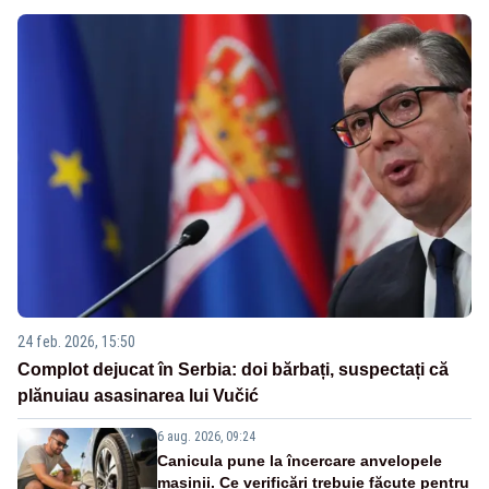
24 feb. 2026, 15:50
Complot dejucat în Serbia: doi bărbați, suspectați că
plănuiau asasinarea lui Vučić
6 aug. 2026, 09:24
Canicula pune la încercare anvelopele
mașinii. Ce verificări trebuie făcute pentru