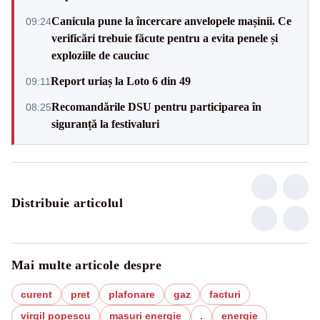
Canicula pune la încercare anvelopele mașinii. Ce
09:24
verificări trebuie făcute pentru a evita penele și
exploziile de cauciuc
Report uriaș la Loto 6 din 49
09:11
Recomandările DSU pentru participarea în
08:25
siguranță la festivaluri
Distribuie articolul
Mai multe articole despre
curent
pret
plafonare
gaz
facturi
virgil popescu
masuri energie
.
energie