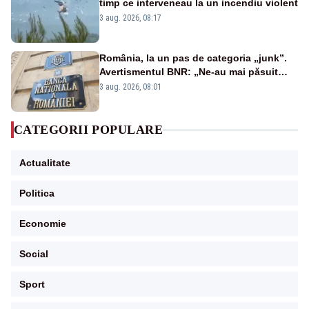
timp ce interveneau la un incendiu violent
3 aug. 2026, 08:17
România, la un pas de categoria „junk”.
Avertismentul BNR: „Ne-au mai păsuit
pentru câteva luni”
3 aug. 2026, 08:01
CATEGORII POPULARE
Actualitate
Politica
Economie
Social
Sport