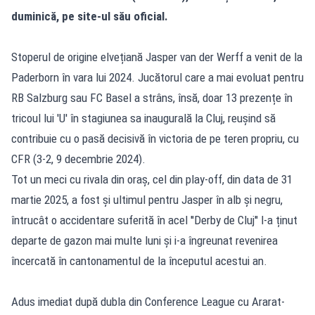
duminică, pe site-ul său oficial.
Stoperul de origine elvețiană Jasper van der Werff a venit de la
Paderborn în vara lui 2024. Jucătorul care a mai evoluat pentru
RB Salzburg sau FC Basel a strâns, însă, doar 13 prezențe în
tricoul lui 'U' în stagiunea sa inaugurală la Cluj, reușind să
contribuie cu o pasă decisivă în victoria de pe teren propriu, cu
CFR (3-2, 9 decembrie 2024).
Tot un meci cu rivala din oraș, cel din play-off, din data de 31
martie 2025, a fost și ultimul pentru Jasper în alb și negru,
întrucât o accidentare suferită în acel ''Derby de Cluj'' l-a ținut
departe de gazon mai multe luni și i-a îngreunat revenirea
încercată în cantonamentul de la începutul acestui an.
Adus imediat după dubla din Conference League cu Ararat-