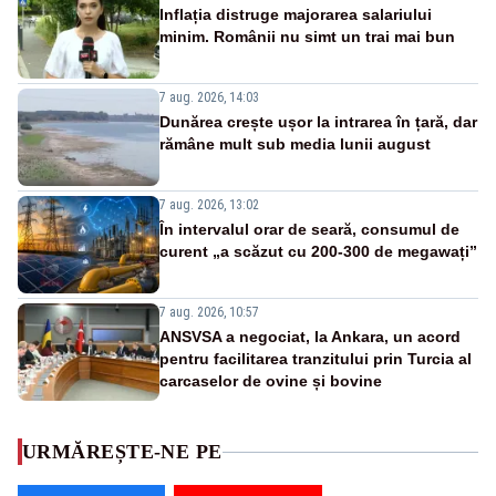
Inflația distruge majorarea salariului
minim. Românii nu simt un trai mai bun
7 aug. 2026, 14:03
Dunărea crește ușor la intrarea în țară, dar
rămâne mult sub media lunii august
7 aug. 2026, 13:02
În intervalul orar de seară, consumul de
curent „a scăzut cu 200-300 de megawați”
7 aug. 2026, 10:57
ANSVSA a negociat, la Ankara, un acord
pentru facilitarea tranzitului prin Turcia al
carcaselor de ovine și bovine
URMĂREȘTE-NE PE