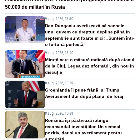
50.000 de militari în Rusia
9 aug. 2026, 17:50
Dan Dungaciu avertizează că șansele
unui guvern cu drepturi depline până în
septembrie sunt foarte mici: „Suntem într-
o furtună perfectă”
9 aug. 2026, 15:40
Miruță cere o măsură radicală după atacul
de la Cluj. Legea dezinformării, din nou în
discuție
8 aug. 2026, 13:35
Groenlanda îi pune frână lui Trump.
Avertisment dur după planul de foraj
8 aug. 2026, 10:38
România își păstrează ratingul
recomandat investițiilor. Un semnal
pozitiv, dar și un avertisment pentru
autorități