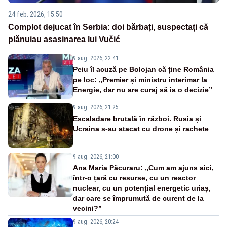
24 feb. 2026, 15:50
Complot dejucat în Serbia: doi bărbați, suspectați că
plănuiau asasinarea lui Vučić
9 aug. 2026, 22:41
Peiu îl acuză pe Bolojan că ține România
pe loc: „Premier și ministru interimar la
Energie, dar nu are curaj să ia o decizie”
9 aug. 2026, 21:25
Escaladare brutală în război. Rusia și
Ucraina s-au atacat cu drone și rachete
9 aug. 2026, 21:00
Ana Maria Păcuraru: „Cum am ajuns aici,
într-o țară cu resurse, cu un reactor
nuclear, cu un potențial energetic uriaș,
dar care se împrumută de curent de la
vecini?”
9 aug. 2026, 20:24