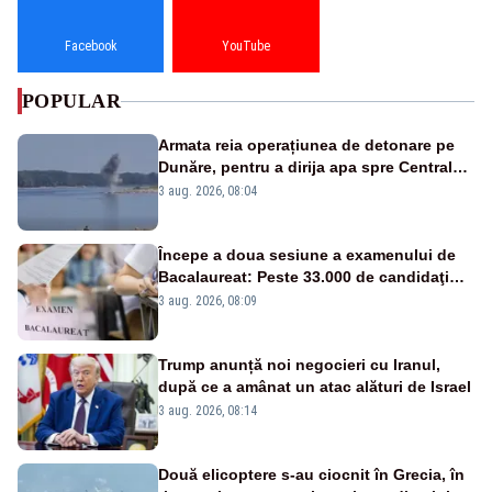
Facebook
YouTube
POPULAR
Armata reia operațiunea de detonare pe
Dunăre, pentru a dirija apa spre Centrala
Cernavodă
3 aug. 2026, 08:04
Începe a doua sesiune a examenului de
Bacalaureat: Peste 33.000 de candidaţi
înscrişi
3 aug. 2026, 08:09
Trump anunță noi negocieri cu Iranul,
după ce a amânat un atac alături de Israel
3 aug. 2026, 08:14
Două elicoptere s-au ciocnit în Grecia, în