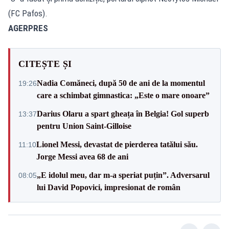
(FC Pafos).
AGERPRES
CITEȘTE ȘI
Nadia Comăneci, după 50 de ani de la momentul
19:26
care a schimbat gimnastica: „Este o mare onoare”
Darius Olaru a spart gheața în Belgia! Gol superb
13:37
pentru Union Saint-Gilloise
Lionel Messi, devastat de pierderea tatălui său.
11:10
Jorge Messi avea 68 de ani
„E idolul meu, dar m-a speriat puțin”. Adversarul
08:05
lui David Popovici, impresionat de român