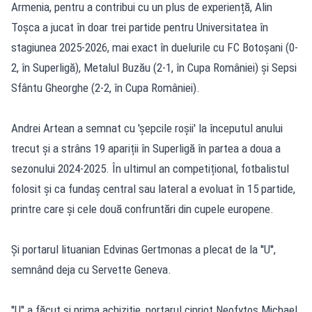
Armenia, pentru a contribui cu un plus de experiență, Alin
Toșca a jucat în doar trei partide pentru Universitatea în
stagiunea 2025-2026, mai exact în duelurile cu FC Botoșani (0-
2, în Superligă), Metalul Buzău (2-1, în Cupa României) și Sepsi
Sfântu Gheorghe (2-2, în Cupa României).
Andrei Artean a semnat cu 'șepcile roșii' la începutul anului
trecut și a strâns 19 apariții în Superligă în partea a doua a
sezonului 2024-2025. În ultimul an competițional, fotbalistul
folosit și ca fundaș central sau lateral a evoluat în 15 partide,
printre care și cele două confruntări din cupele europene.
Și portarul lituanian Edvinas Gertmonas a plecat de la ''U'',
semnând deja cu Servette Geneva.
''U'' a făcut și prima achiziție, portarul cipriot Neofytos Michael