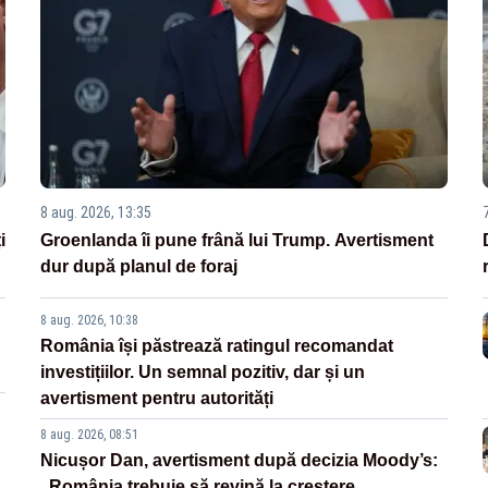
8 aug. 2026, 13:35
i
Groenlanda îi pune frână lui Trump. Avertisment
dur după planul de foraj
8 aug. 2026, 10:38
România își păstrează ratingul recomandat
investițiilor. Un semnal pozitiv, dar și un
avertisment pentru autorități
8 aug. 2026, 08:51
Nicușor Dan, avertisment după decizia Moody’s:
„România trebuie să revină la creștere