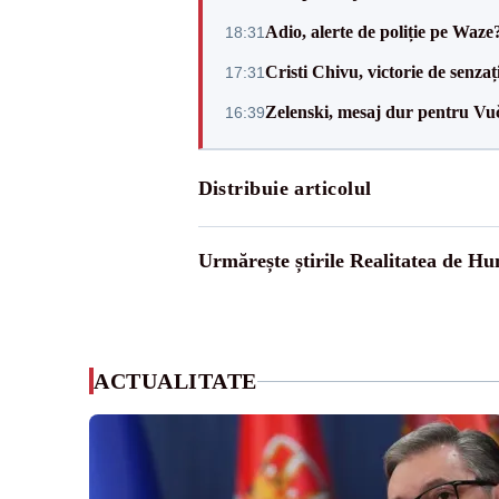
Adio, alerte de poliție pe Waze
18:31
Cristi Chivu, victorie de senzaț
17:31
Zelenski, mesaj dur pentru Vuč
16:39
Distribuie articolul
Urmărește știrile Realitatea de H
ACTUALITATE