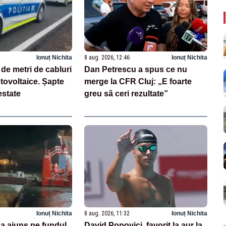
Ionuț Nichita
8 aug. 2026, 12:46
Ionuț Nichita
 de metri de cabluri
Dan Petrescu a spus ce nu
otovoltaice. Șapte
merge la CFR Cluj: „E foarte
estate
greu să ceri rezultate”
Ionuț Nichita
8 aug. 2026, 11:32
Ionuț Nichita
 a ajuns pe fundul
David Popovici, favorit la aur la