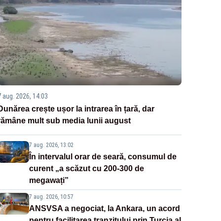
7 aug. 2026, 14:03
Dunărea crește ușor la intrarea în țară, dar
rămâne mult sub media lunii august
7 aug. 2026, 13:02
În intervalul orar de seară, consumul de
curent „a scăzut cu 200-300 de
megawați”
7 aug. 2026, 10:57
ANSVSA a negociat, la Ankara, un acord
pentru facilitarea tranzitului prin Turcia al