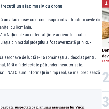
1
 trecută un atac masiv cu drone
ă un atac masiv cu drone asupra infrastructurii civile din
raniței cu România.
rii Naționale au detectat ţinte aeriene în spațiul
lația din nordul județului a fost avertizată prin RO-
Dan
dev
uă aeronave de luptă F-16 românești au decolat pentru
Econ
viit
al, fără a fi detectate pătrunderi neautorizate.
liații NATO sunt informații în timp real, se mai precizează
bărbați, suspectați că plănuiau asasinarea lui Vučić