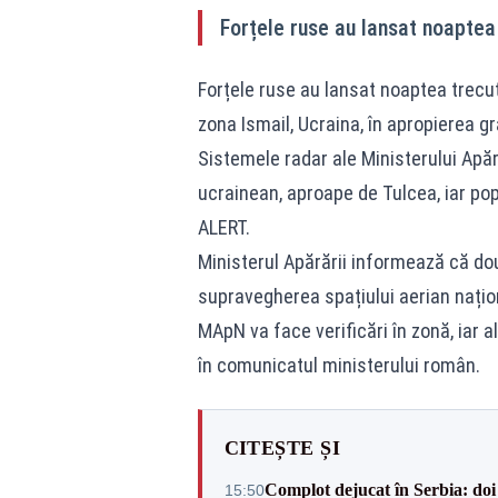
Forțele ruse au lansat noaptea
Forțele ruse au lansat noaptea trecut
zona Ismail, Ucraina, în apropierea g
Sistemele radar ale Ministerului Apără
ucrainean, aproape de Tulcea, iar popu
ALERT.
Ministerul Apărării informează că do
supravegherea spațiului aerian națion
MApN va face verificări în zonă, iar a
în comunicatul ministerului român.
CITEȘTE ȘI
Complot dejucat în Serbia: doi 
15:50