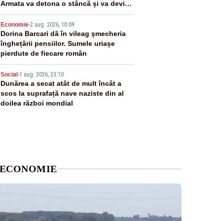
Armata va detona o stâncă și va devia
apa fluviului - IMAGINI AERIENE
4
Economie
-
2 aug. 2026, 10:09
Dorina Barcari dă în vileag șmecheria
înghețării pensiilor. Sumele uriașe
pierdute de fiecare român
5
Social
-
1 aug. 2026, 23:10
Dunărea a secat atât de mult încât a
scos la suprafață nave naziste din al
doilea război mondial
ECONOMIE