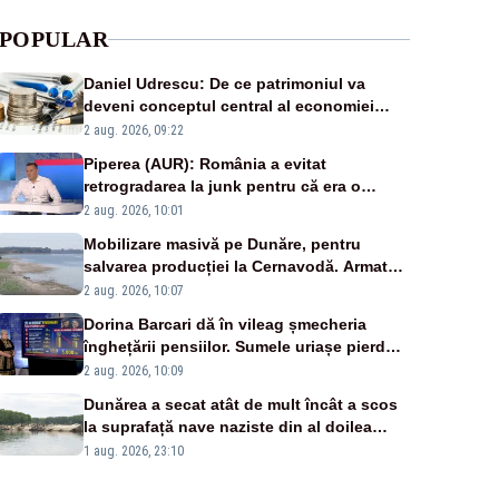
POPULAR
Daniel Udrescu: De ce patrimoniul va
deveni conceptul central al economiei
viitoare?
2 aug. 2026, 09:22
Piperea (AUR): România a evitat
retrogradarea la junk pentru că era o
catastrofă pentru bănci și fondurile de
2 aug. 2026, 10:01
pensii
Mobilizare masivă pe Dunăre, pentru
salvarea producției la Cernavodă. Armata
va detona o stâncă și va devia apa
2 aug. 2026, 10:07
fluviului - IMAGINI AERIENE
Dorina Barcari dă în vileag șmecheria
înghețării pensiilor. Sumele uriașe pierdute
de fiecare român
2 aug. 2026, 10:09
Dunărea a secat atât de mult încât a scos
la suprafață nave naziste din al doilea
război mondial
1 aug. 2026, 23:10