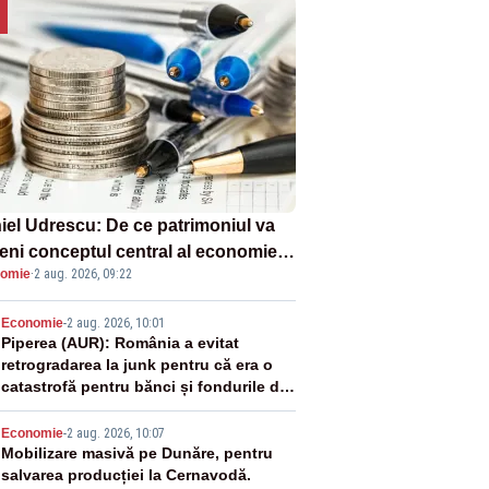
iel Udrescu: De ce patrimoniul va
eni conceptul central al economiei
omie
·
2 aug. 2026, 09:22
oare?
2
Economie
-
2 aug. 2026, 10:01
Piperea (AUR): România a evitat
retrogradarea la junk pentru că era o
catastrofă pentru bănci și fondurile de
pensii
3
Economie
-
2 aug. 2026, 10:07
Mobilizare masivă pe Dunăre, pentru
salvarea producției la Cernavodă.