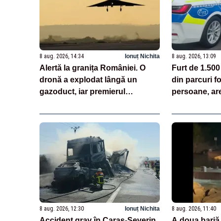
8 aug. 2026, 14:34
Ionuț Nichita
8 aug. 2026, 13:09
Alertă la granița României. O
Furt de 1.500
dronă a explodat lângă un
din parcuri f
gazoduct, iar premierul
persoane, ar
Bulgariei a convocat Consiliul
de Securitate
8 aug. 2026, 12:30
Ionuț Nichita
8 aug. 2026, 11:40
Accident grav în Caraș-Severin.
A doua barjă