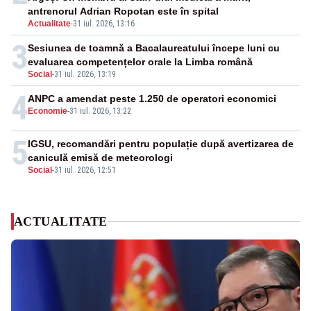
antrenorul Adrian Ropotan este în spital
Actualitate
-
31 iul. 2026, 13:16
3
Sesiunea de toamnă a Bacalaureatului începe luni cu
evaluarea competențelor orale la Limba română
Social
-
31 iul. 2026, 13:19
4
ANPC a amendat peste 1.250 de operatori economici
Economie
-
31 iul. 2026, 13:22
5
IGSU, recomandări pentru populație după avertizarea de
caniculă emisă de meteorologi
Social
-
31 iul. 2026, 12:51
ACTUALITATE