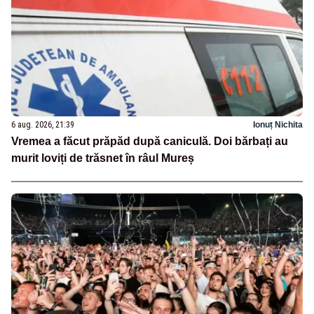
6 aug. 2026, 21:39
Ionuț Nichita
Vremea a făcut prăpăd după caniculă. Doi bărbați au
murit loviți de trăsnet în râul Mureș