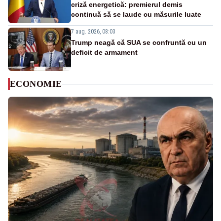
criză energetică: premierul demis
continuă să se laude cu măsurile luate
7 aug. 2026, 08:03
Trump neagă că SUA se confruntă cu un
deficit de armament
ECONOMIE