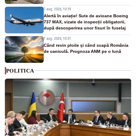
7 aug. 2026, 10:39
Alertă în aviație! Sute de avioane Boeing
737 MAX, vizate de inspecții obligatorii,
după descoperirea unor fisuri în fuselaj
7 aug. 2026, 10:01
Când revin ploile și când scapă România
de caniculă. Prognoza ANM pe o lună
POLITICA