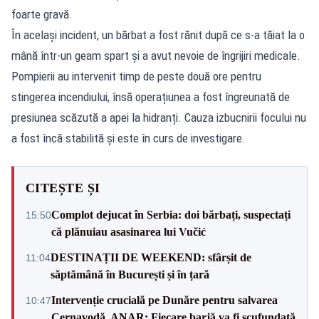
foarte gravă.
În același incident, un bărbat a fost rănit după ce s-a tăiat la o
mână într-un geam spart și a avut nevoie de îngrijiri medicale.
Pompierii au intervenit timp de peste două ore pentru
stingerea incendiului, însă operațiunea a fost îngreunată de
presiunea scăzută a apei la hidranți. Cauza izbucnirii focului nu
a fost încă stabilită și este în curs de investigare.
CITEȘTE ȘI
Complot dejucat în Serbia: doi bărbați, suspectați
15:50
că plănuiau asasinarea lui Vučić
DESTINAȚII DE WEEKEND: sfârșit de
11:04
săptămână în București și în țară
Intervenție crucială pe Dunăre pentru salvarea
10:47
Cernavodă. ANAR: Fiecare barjă va fi scufundată