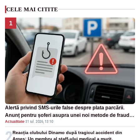
CELE MAI CITITE
1
Alertă privind SMS-urile false despre plata parcării.
Anunț pentru șoferi asupra unei noi metode de fraudă
Actualitate
·
31 iul. 2026, 13:10
online
2
Reacția clubului Dinamo după tragicul accident din
Argeș: Un membru al staff-ului medical a murit,