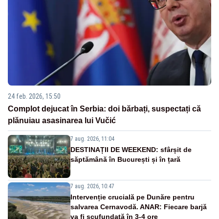
24 feb. 2026, 15:50
Complot dejucat în Serbia: doi bărbați, suspectați că
plănuiau asasinarea lui Vučić
7 aug. 2026, 11:04
DESTINAȚII DE WEEKEND: sfârșit de
săptămână în București și în țară
7 aug. 2026, 10:47
Intervenție crucială pe Dunăre pentru
salvarea Cernavodă. ANAR: Fiecare barjă
va fi scufundată în 3-4 ore