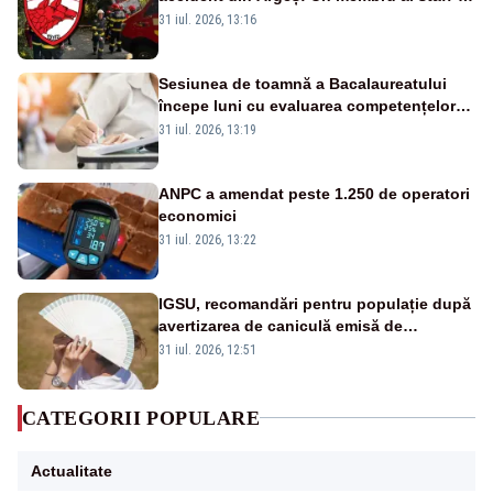
ului medical a murit, antrenorul Adrian
31 iul. 2026, 13:16
Ropotan este în spital
Sesiunea de toamnă a Bacalaureatului
începe luni cu evaluarea competențelor
orale la Limba română
31 iul. 2026, 13:19
ANPC a amendat peste 1.250 de operatori
economici
31 iul. 2026, 13:22
IGSU, recomandări pentru populație după
avertizarea de caniculă emisă de
meteorologi
31 iul. 2026, 12:51
CATEGORII POPULARE
Actualitate