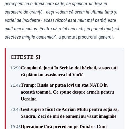
percepem ca o dronă care cade, sa spunem, undeva in
apropiere de graniță - deși vedem că avem în ultimul timp și
astfel de incidente - acest război este mult mai perfid, este
mult mai insidios. Pentru că rolul său este, în primul rând, să
afecteze mințile oamenilor
", a punctat procurorul general.
CITEȘTE ȘI
Complot dejucat în Serbia: doi bărbați, suspectați
15:50
că plănuiau asasinarea lui Vučić
Trump: Rusia ar putea lovi un stat NATO în
21:42
această toamnă. Ce spune despre armele pentru
Ucraina
Gest superb făcut de Adrian Mutu pentru soția sa,
20:43
Sandra. Zeci de mii de oameni au văzut imaginile
Operațiune fără precedent pe Dunăre. Cum
19:45