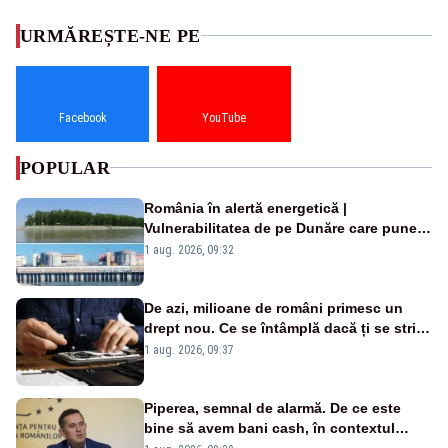
URMĂREȘTE-NE PE
Facebook
YouTube
POPULAR
România în alertă energetică |
Vulnerabilitatea de pe Dunăre care pune
în pericol Centrala Cernavodă era
1 aug. 2026, 09:32
cunoscută de pe vremea lui Ceaușescu
De azi, milioane de români primesc un
drept nou. Ce se întâmplă dacă ți se strică
un produs
1 aug. 2026, 09:37
Piperea, semnal de alarmă. De ce este
bine să avem bani cash, în contextul
alertei energetice?