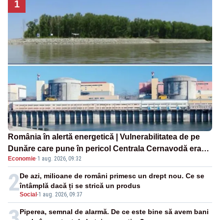
1
România în alertă energetică | Vulnerabilitatea de pe
Dunăre care pune în pericol Centrala Cernavodă era
Economie
·
1 aug. 2026, 09:32
cunoscută de pe vremea lui Ceaușescu
2
De azi, milioane de români primesc un drept nou. Ce se
întâmplă dacă ți se strică un produs
Social
-
1 aug. 2026, 09:37
3
Piperea, semnal de alarmă. De ce este bine să avem bani