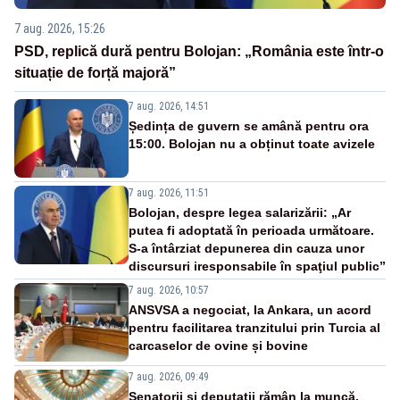
7 aug. 2026, 15:26
PSD, replică dură pentru Bolojan: „România este într-o
situație de forță majoră”
7 aug. 2026, 14:51
Ședința de guvern se amână pentru ora
15:00. Bolojan nu a obținut toate avizele
7 aug. 2026, 11:51
Bolojan, despre legea salarizării: „Ar
putea fi adoptată în perioada următoare.
S-a întârziat depunerea din cauza unor
discursuri iresponsabile în spaţiul public”
7 aug. 2026, 10:57
ANSVSA a negociat, la Ankara, un acord
pentru facilitarea tranzitului prin Turcia al
carcaselor de ovine și bovine
7 aug. 2026, 09:49
Senatorii și deputații rămân la muncă.