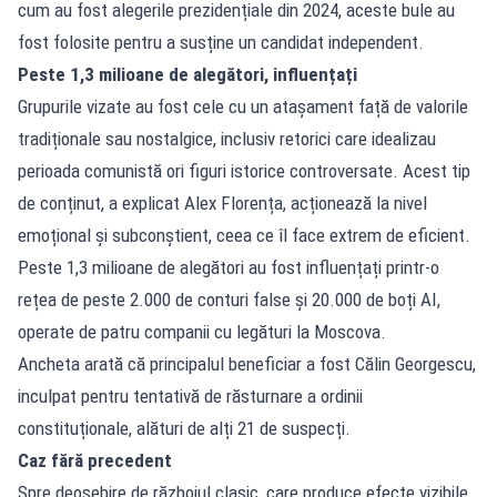
cum au fost alegerile prezidențiale din 2024, aceste bule au
fost folosite pentru a susține un candidat independent.
Peste 1,3 milioane de alegători, influențați
Grupurile vizate au fost cele cu un atașament față de valorile
tradiționale sau nostalgice, inclusiv retorici care idealizau
perioada comunistă ori figuri istorice controversate. Acest tip
de conținut, a explicat Alex Florența, acționează la nivel
emoțional și subconștient, ceea ce îl face extrem de eficient.
Peste 1,3 milioane de alegători au fost influențați printr-o
rețea de peste 2.000 de conturi false și 20.000 de boți AI,
operate de patru companii cu legături la Moscova.
Ancheta arată că principalul beneficiar a fost Călin Georgescu,
inculpat pentru tentativă de răsturnare a ordinii
constituționale, alături de alți 21 de suspecți.
Caz fără precedent
Spre deosebire de războiul clasic, care produce efecte vizibile