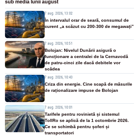
sub media lunii august
7 aug. 2026, 13:02
În intervalul orar de seară, consumul de
curent „a scăzut cu 200-300 de megawați”
7 aug. 2026, 10:51
Bolojan: Nivelul Dunării asigură o
funcționare a centralei de la Cernavodă
de patru-cinci zile dacă debitele vor
scădea
7 aug. 2026, 10:43
Criza din energie. Cine scapă de măsurile
de raționalizare impuse de Bolojan
7 aug. 2026, 10:01
Tarifele pentru rovinietă și sistemul
TollRo se aplică de la 1 octombrie 2026.
Ce se schimbă pentru șoferi și
transportatori