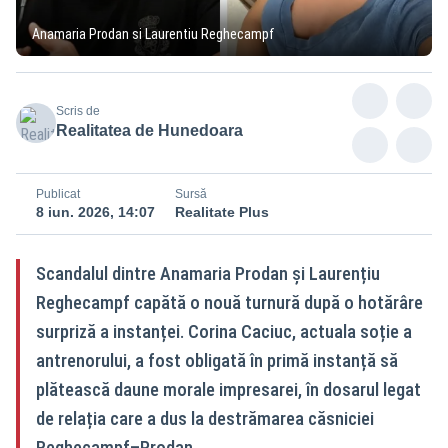
Anamaria Prodan si Laurentiu Reghecampf
Scris de
Realitatea de Hunedoara
Publicat
Sursă
8 iun. 2026, 14:07
Realitate Plus
Scandalul dintre Anamaria Prodan și Laurențiu
Reghecampf capătă o nouă turnură după o hotărâre
surpriză a instanței. Corina Caciuc, actuala soție a
antrenorului, a fost obligată în primă instanță să
plătească daune morale impresarei, în dosarul legat
de relația care a dus la destrămarea căsniciei
Reghecampf–Prodan.