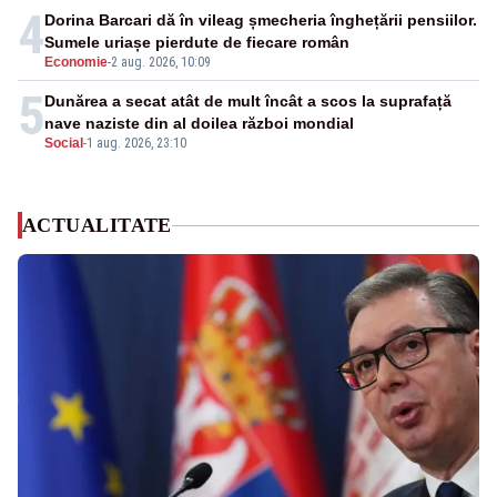
4
Dorina Barcari dă în vileag șmecheria înghețării pensiilor.
Sumele uriașe pierdute de fiecare român
Economie
-
2 aug. 2026, 10:09
5
Dunărea a secat atât de mult încât a scos la suprafață
nave naziste din al doilea război mondial
Social
-
1 aug. 2026, 23:10
ACTUALITATE