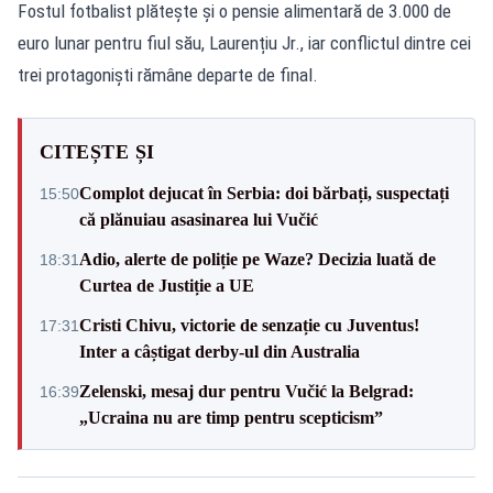
Fostul fotbalist plătește și o pensie alimentară de 3.000 de
euro lunar pentru fiul său, Laurențiu Jr., iar conflictul dintre cei
trei protagoniști rămâne departe de final.
CITEȘTE ȘI
Complot dejucat în Serbia: doi bărbați, suspectați
15:50
că plănuiau asasinarea lui Vučić
Adio, alerte de poliție pe Waze? Decizia luată de
18:31
Curtea de Justiție a UE
Cristi Chivu, victorie de senzație cu Juventus!
17:31
Inter a câștigat derby-ul din Australia
Zelenski, mesaj dur pentru Vučić la Belgrad:
16:39
„Ucraina nu are timp pentru scepticism”