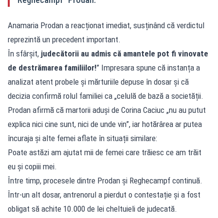
Anamaria Prodan a reacționat imediat, susținând că verdictul
reprezintă un precedent important.
În sfârșit,
judecătorii au admis că amantele pot fi vinovate
de destrămarea familiilor!
” Impresara spune că instanța a
analizat atent probele și mărturiile depuse în dosar și că
decizia confirmă rolul familiei ca „celulă de bază a societății.
Prodan afirmă că martorii aduși de Corina Caciuc „nu au putut
explica nici cine sunt, nici de unde vin”, iar hotărârea ar putea
încuraja și alte femei aflate în situații similare:
Poate astăzi am ajutat mii de femei care trăiesc ce am trăit
eu și copiii mei.
Între timp, procesele dintre Prodan și Reghecampf continuă.
Într-un alt dosar, antrenorul a pierdut o contestație și a fost
obligat să achite 10.000 de lei cheltuieli de judecată.