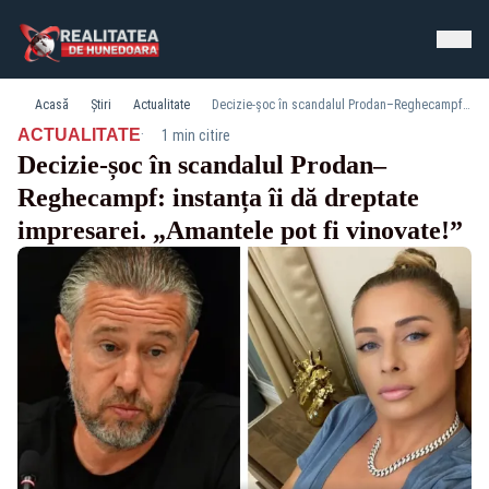
Acasă
Știri
Actualitate
Decizie‑șoc în scandalul Prodan–Reghecampf: instanța îi dă dreptate impresarei. „Amantele pot fi vinovate!”
·
ACTUALITATE
1 min citire
Decizie‑șoc în scandalul Prodan–
Reghecampf: instanța îi dă dreptate
impresarei. „Amantele pot fi vinovate!”