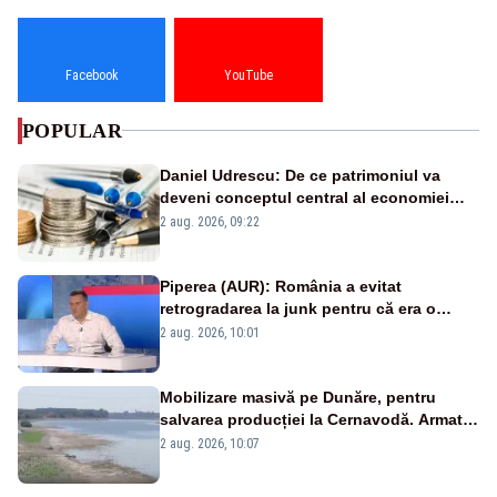
Facebook
YouTube
POPULAR
Daniel Udrescu: De ce patrimoniul va
deveni conceptul central al economiei
viitoare?
2 aug. 2026, 09:22
Piperea (AUR): România a evitat
retrogradarea la junk pentru că era o
catastrofă pentru bănci și fondurile de
2 aug. 2026, 10:01
pensii
Mobilizare masivă pe Dunăre, pentru
salvarea producției la Cernavodă. Armata
va detona o stâncă și va devia apa
2 aug. 2026, 10:07
fluviului - IMAGINI AERIENE