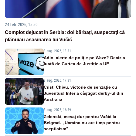
24 feb. 2026, 15:50
Complot dejucat în Serbia: doi bărbați, suspectați că
plănuiau asasinarea lui Vučić
8 aug. 2026, 18:31
Adio, alerte de poliție pe Waze? Decizia
luată de Curtea de Justiție a UE
8 aug. 2026, 17:31
Cristi Chivu, victorie de senzație cu
Juventus! Inter a câștigat derby-ul din
Australia
8 aug. 2026, 16:39
Zelenski, mesaj dur pentru Vučić la
Belgrad: „Ucraina nu are timp pentru
scepticism”