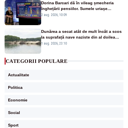
Dorina Barcari dă în vileag șmecheria
înghețării pensiilor. Sumele uriașe
pierdute de fiecare român
2 aug. 2026, 10:09
Dunărea a secat atât de mult încât a scos
la suprafață nave naziste din al doilea
război mondial
1 aug. 2026, 23:10
CATEGORII POPULARE
Actualitate
Politica
Economie
Social
Sport