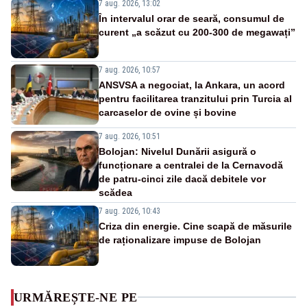
7 aug. 2026, 13:02
În intervalul orar de seară, consumul de
curent „a scăzut cu 200-300 de megawați”
7 aug. 2026, 10:57
ANSVSA a negociat, la Ankara, un acord
pentru facilitarea tranzitului prin Turcia al
carcaselor de ovine și bovine
7 aug. 2026, 10:51
Bolojan: Nivelul Dunării asigură o
funcționare a centralei de la Cernavodă
de patru-cinci zile dacă debitele vor
scădea
7 aug. 2026, 10:43
Criza din energie. Cine scapă de măsurile
de raționalizare impuse de Bolojan
URMĂREȘTE-NE PE