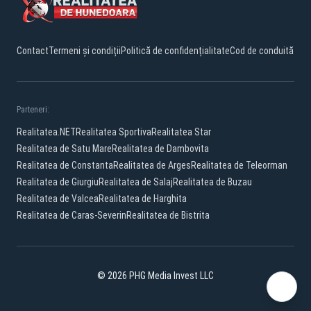
Contact
Termeni și condiții
Politică de confidențialitate
Cod de conduită
Parteneri:
Realitatea.NET
Realitatea Sportiva
Realitatea Star
Realitatea de Satu Mare
Realitatea de Dambovita
Realitatea de Constanta
Realitatea de Arges
Realitatea de Teleorman
Realitatea de Giurgiu
Realitatea de Salaj
Realitatea de Buzau
Realitatea de Valcea
Realitatea de Harghita
Realitatea de Caras-Severin
Realitatea de Bistrita
© 2026 PHG Media Invest LLC
Facebook
YouTube