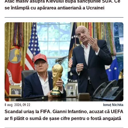
Atac masiv asupra Kievului după sancțiunile SUA. Ce
se întâmplă cu apărarea antiaeriană a Ucrainei
8 aug. 2026, 09:22
Ionuț Nichita
Scandal uriaș la FIFA. Gianni Infantino, acuzat că UEFA
ar fi plătit o sumă de șase cifre pentru o fostă angajată