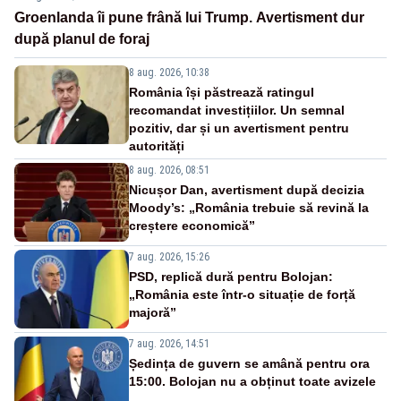
Groenlanda îi pune frână lui Trump. Avertisment dur
după planul de foraj
8 aug. 2026, 10:38
România își păstrează ratingul
recomandat investițiilor. Un semnal
pozitiv, dar și un avertisment pentru
autorități
8 aug. 2026, 08:51
Nicușor Dan, avertisment după decizia
Moody’s: „România trebuie să revină la
creștere economică”
7 aug. 2026, 15:26
PSD, replică dură pentru Bolojan:
„România este într-o situație de forță
majoră”
7 aug. 2026, 14:51
Ședința de guvern se amână pentru ora
15:00. Bolojan nu a obținut toate avizele