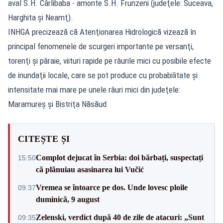
aval S.H. Cârlibaba - amonte S.H. Frunzeni (judeţele: Suceava,
Harghita şi Neamţ).
INHGA precizează că Atenţionarea Hidrologică vizează în
principal fenomenele de scurgeri importante pe versanţi,
torenţi şi pâraie, viituri rapide pe râurile mici cu posibile efecte
de inundaţii locale, care se pot produce cu probabilitate şi
intensitate mai mare pe unele râuri mici din judeţele:
Maramureş şi Bistriţa Năsăud.
CITEȘTE ȘI
Complot dejucat în Serbia: doi bărbați, suspectați
15:50
că plănuiau asasinarea lui Vučić
Vremea se întoarce pe dos. Unde lovesc ploile
09:37
duminică, 9 august
Zelenski, verdict după 40 de zile de atacuri: „Sunt
09:35