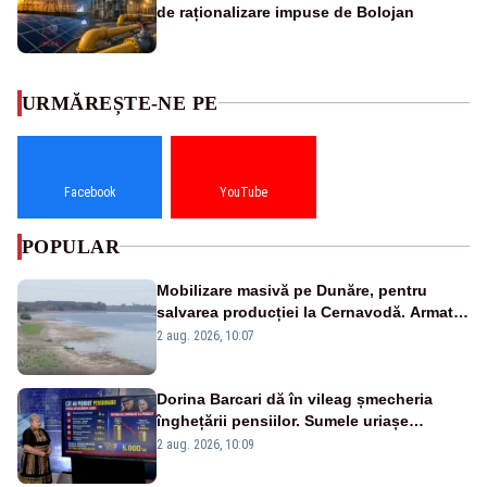
de raționalizare impuse de Bolojan
URMĂREȘTE-NE PE
Facebook
YouTube
POPULAR
Mobilizare masivă pe Dunăre, pentru
salvarea producției la Cernavodă. Armata
va detona o stâncă și va devia apa
2 aug. 2026, 10:07
fluviului - IMAGINI AERIENE
Dorina Barcari dă în vileag șmecheria
înghețării pensiilor. Sumele uriașe
pierdute de fiecare român
2 aug. 2026, 10:09