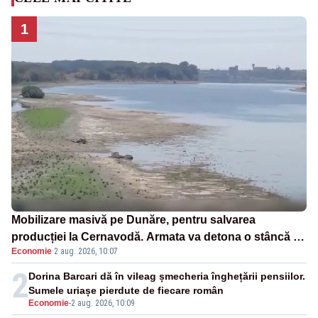
1
Mobilizare masivă pe Dunăre, pentru salvarea
producției la Cernavodă. Armata va detona o stâncă și
Economie
·
2 aug. 2026, 10:07
va devia apa fluviului - IMAGINI AERIENE
2
Dorina Barcari dă în vileag șmecheria înghețării pensiilor.
Sumele uriașe pierdute de fiecare român
Economie
-
2 aug. 2026, 10:09