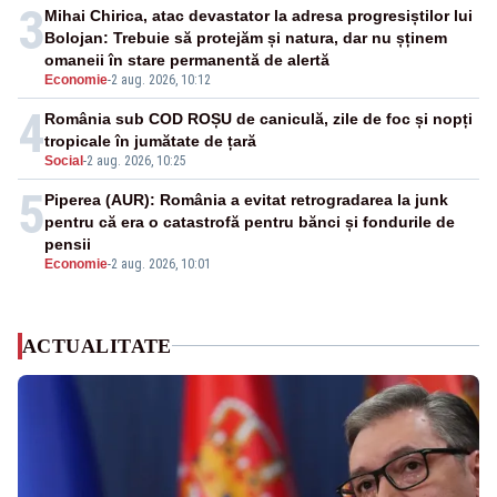
3
Mihai Chirica, atac devastator la adresa progresiștilor lui
Bolojan: Trebuie să protejăm și natura, dar nu șținem
omaneii în stare permanentă de alertă
Economie
-
2 aug. 2026, 10:12
4
România sub COD ROȘU de caniculă, zile de foc și nopți
tropicale în jumătate de țară
Social
-
2 aug. 2026, 10:25
5
Piperea (AUR): România a evitat retrogradarea la junk
pentru că era o catastrofă pentru bănci și fondurile de
pensii
Economie
-
2 aug. 2026, 10:01
ACTUALITATE