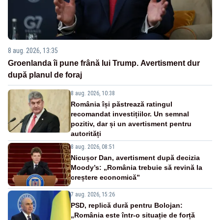
8 aug. 2026, 13:35
Groenlanda îi pune frână lui Trump. Avertisment dur
după planul de foraj
8 aug. 2026, 10:38
România își păstrează ratingul
recomandat investițiilor. Un semnal
pozitiv, dar și un avertisment pentru
autorități
8 aug. 2026, 08:51
Nicușor Dan, avertisment după decizia
Moody’s: „România trebuie să revină la
creștere economică”
7 aug. 2026, 15:26
PSD, replică dură pentru Bolojan:
„România este într-o situație de forță