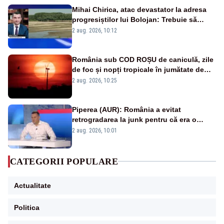
Mihai Chirica, atac devastator la adresa
progresiștilor lui Bolojan: Trebuie să
protejăm și natura, dar nu șținem omaneii
2 aug. 2026, 10:12
în stare permanentă de alertă
România sub COD ROȘU de caniculă, zile
de foc și nopți tropicale în jumătate de
țară
2 aug. 2026, 10:25
Piperea (AUR): România a evitat
retrogradarea la junk pentru că era o
catastrofă pentru bănci și fondurile de
2 aug. 2026, 10:01
pensii
CATEGORII POPULARE
Actualitate
Politica