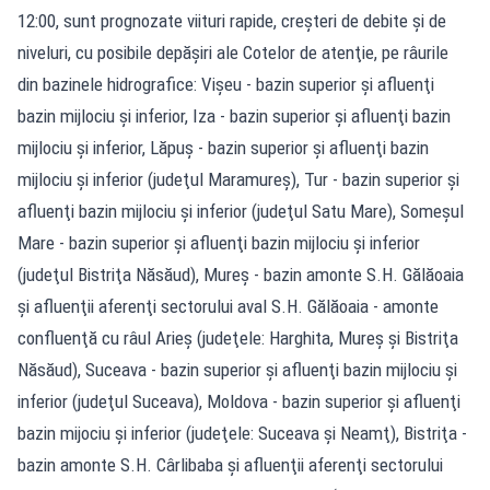
12:00, sunt prognozate viituri rapide, creşteri de debite şi de
niveluri, cu posibile depăşiri ale Cotelor de atenţie, pe râurile
din bazinele hidrografice: Vişeu - bazin superior şi afluenţi
bazin mijlociu şi inferior, Iza - bazin superior şi afluenţi bazin
mijlociu şi inferior, Lăpuş - bazin superior şi afluenţi bazin
mijlociu şi inferior (judeţul Maramureş), Tur - bazin superior şi
afluenţi bazin mijlociu şi inferior (judeţul Satu Mare), Someşul
Mare - bazin superior şi afluenţi bazin mijlociu şi inferior
(judeţul Bistriţa Năsăud), Mureş - bazin amonte S.H. Gălăoaia
şi afluenţii aferenţi sectorului aval S.H. Gălăoaia - amonte
confluenţă cu râul Arieş (judeţele: Harghita, Mureş şi Bistriţa
Năsăud), Suceava - bazin superior şi afluenţi bazin mijlociu şi
inferior (judeţul Suceava), Moldova - bazin superior şi afluenţi
bazin mijociu şi inferior (judeţele: Suceava şi Neamţ), Bistriţa -
bazin amonte S.H. Cârlibaba şi afluenţii aferenţi sectorului