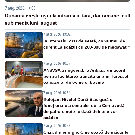
7 aug. 2026, 14:03
Dunărea crește ușor la intrarea în țară, dar rămâne mult
sub media lunii august
7 aug. 2026, 13:02
În intervalul orar de seară, consumul de
curent „a scăzut cu 200-300 de megawați”
7 aug. 2026, 10:57
ANSVSA a negociat, la Ankara, un acord
pentru facilitarea tranzitului prin Turcia al
carcaselor de ovine și bovine
7 aug. 2026, 10:51
Bolojan: Nivelul Dunării asigură o
funcționare a centralei de la Cernavodă
de patru-cinci zile dacă debitele vor
scădea
7 aug. 2026, 10:43
Criza din energie. Cine scapă de măsurile