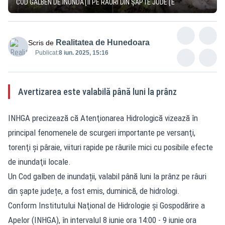
COD GALBEN DE INUNDAŢII PE RÂURI DIN ŞAPTE JUDEŢE
Realitatea de Hunedoara
Scris de
Publicat:
8 iun. 2025, 15:16
Avertizarea este valabilă până luni la prânz
INHGA precizează că Atenţionarea Hidrologică vizează în
principal fenomenele de scurgeri importante pe versanţi,
torenţi şi pâraie, viituri rapide pe râurile mici cu posibile efecte
de inundaţii locale.
Un Cod galben de inundații, valabil până luni la prânz pe râuri
din șapte județe, a fost emis, duminică, de hidrologi.
Conform Institutului Naţional de Hidrologie şi Gospodărire a
Apelor (INHGA), în intervalul 8 iunie ora 14:00 - 9 iunie ora