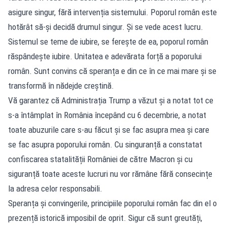
asigure singur, fără intervenția sistemului. Poporul român este
hotărât să-și decidă drumul singur. Și se vede acest lucru.
Sistemul se teme de iubire, se ferește de ea, poporul român
răspândește iubire. Unitatea e adevărata forță a poporului
român. Sunt convins că speranța e din ce în ce mai mare și se
transformă în nădejde creștină.
Vă garantez că Administrația Trump a văzut și a notat tot ce
s-a întâmplat în România începând cu 6 decembrie, a notat
toate abuzurile care s-au făcut și se fac asupra mea și care
se fac asupra poporului român. Cu singuranță a constatat
confiscarea statalității României de către Macron și cu
siguranță toate aceste lucruri nu vor rămâne fără consecințe
la adresa celor responsabili.
Speranța și convingerile, principiile poporului român fac din el o
prezență istorică imposibil de oprit. Sigur că sunt greutăți,