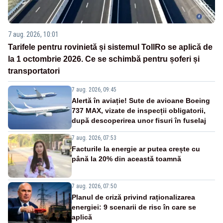
7 aug. 2026, 10:01
Tarifele pentru rovinietă și sistemul TollRo se aplică de
la 1 octombrie 2026. Ce se schimbă pentru șoferi și
transportatori
7 aug. 2026, 09:45
Alertă în aviație! Sute de avioane Boeing
737 MAX, vizate de inspecții obligatorii,
după descoperirea unor fisuri în fuselaj
7 aug. 2026, 07:53
Facturile la energie ar putea crește cu
până la 20% din această toamnă
7 aug. 2026, 07:50
Planul de criză privind raționalizarea
energiei: 9 scenarii de risc în care se
aplică