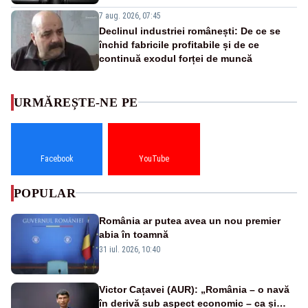
7 aug. 2026, 07:45
Declinul industriei românești: De ce se
închid fabricile profitabile și de ce
continuă exodul forței de muncă
URMĂREȘTE-NE PE
Facebook
YouTube
POPULAR
România ar putea avea un nou premier
abia în toamnă
31 iul. 2026, 10:40
Victor Cațavei (AUR): „România – o navă
în derivă sub aspect economic – ca și