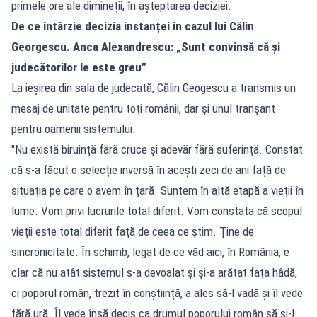
primele ore ale dimineții, în așteptarea deciziei.
De ce întârzie decizia instanței în cazul lui Călin
Georgescu. Anca Alexandrescu: „Sunt convinsă că și
judecătorilor le este greu”
La ieșirea din sala de judecată, Călin Geogescu a transmis un
mesaj de unitate pentru toți românii, dar și unul tranșant
pentru oamenii sistemului.
"Nu există biruință fără cruce și adevăr fără suferință. Constat
că s-a făcut o selecție inversă în acești zeci de ani față de
situația pe care o avem în țară. Suntem în altă etapă a vieții în
lume. Vom privi lucrurile total diferit. Vom constata că scopul
vieții este total diferit față de ceea ce știm. Ține de
sincronicitate. În schimb, legat de ce văd aici, în România, e
clar că nu atât sistemul s-a devoalat și și-a arătat fața hâdă,
ci poporul român, trezit în conștiință, a ales să-l vadă și îl vede
fără ură. Îl vede însă decis ca drumul poporului român să și-l