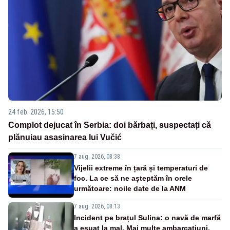
24 feb. 2026, 15:50
Complot dejucat în Serbia: doi bărbați, suspectați că
plănuiau asasinarea lui Vučić
7 aug. 2026, 08:38
Vijelii extreme în țară și temperaturi de
foc. La ce să ne așteptăm în orele
următoare: noile date de la ANM
7 aug. 2026, 08:13
Incident pe brațul Sulina: o navă de marfă
a eșuat la mal. Mai multe ambarcațiuni,