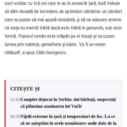
sunt solidar cu toți cei care le au în această țară, însă trebuie
să dăm dovadă de încredere, de optimism zâmbitor, un zâmbet
care nu poate să mai apună niciodată, și să ne aducem aminte
că viața nu merită trăită dacă este trăită în genunchi, sub nicio
formă. Poporul român este stăpân pe el însuși și va cuceri
lumea prin noblețe, genialitate și iubire. Va fi un neam
călăuză", a spus Călin Georgescu.
CITEȘTE ȘI
Complot dejucat în Serbia: doi bărbați, suspectați
15:50
că plănuiau asasinarea lui Vučić
Vijelii extreme în țară și temperaturi de foc. La ce
08:38
să ne așteptăm în orele următoare: noile date de la