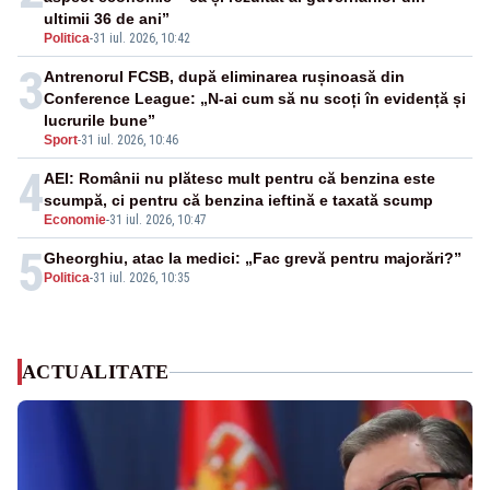
ultimii 36 de ani”
Politica
-
31 iul. 2026, 10:42
3
Antrenorul FCSB, după eliminarea rușinoasă din
Conference League: „N-ai cum să nu scoți în evidență și
lucrurile bune”
Sport
-
31 iul. 2026, 10:46
4
AEI: Românii nu plătesc mult pentru că benzina este
scumpă, ci pentru că benzina ieftină e taxată scump
Economie
-
31 iul. 2026, 10:47
5
Gheorghiu, atac la medici: „Fac grevă pentru majorări?”
Politica
-
31 iul. 2026, 10:35
ACTUALITATE