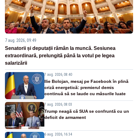
7 aug. 2026, 09:49
Senatorii și deputații rămân la muncă. Sesiunea
extraordinară, prelungită până la votul pe legea
salarizării
7 aug. 2026, 08:40
Ilie Bolojan, mesaj pe Facebook în plină
criză energetică: premierul demis
continuă să se laude cu măsurile luate
7 aug. 2026, 08:03
Trump neagă că SUA se confruntă cu un
deficit de armament
6 aug. 2026, 16:34