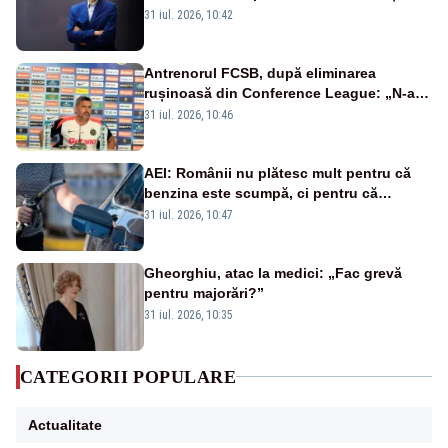
rezultat al guvernărilor din ultimii 36 de
31 iul. 2026, 10:42
ani”
Antrenorul FCSB, după eliminarea
rușinoasă din Conference League: „N-ai
cum să nu scoți în evidență și lucrurile
31 iul. 2026, 10:46
bune”
AEI: Românii nu plătesc mult pentru că
benzina este scumpă, ci pentru că
benzina ieftină e taxată scump
31 iul. 2026, 10:47
Gheorghiu, atac la medici: „Fac grevă
pentru majorări?”
31 iul. 2026, 10:35
CATEGORII POPULARE
Actualitate