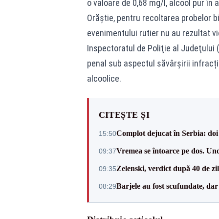
o valoare de 0,68 mg/l, alcool pur în 
Orăștie, pentru recoltarea probelor b
evenimentului rutier nu au rezultat v
Inspectoratul de Poliţie al Judeţului 
penal sub aspectul săvârșirii infracț
alcoolice.
CITEȘTE ȘI
Complot dejucat în Serbia: doi 
15:50
Vremea se întoarce pe dos. Und
09:37
Zelenski, verdict după 40 de zi
09:35
Barjele au fost scufundate, da
08:29