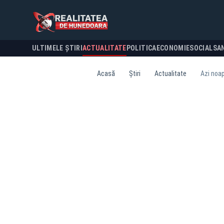
ULTIMELE ȘTIRI
ACTUALITATE
POLITICA
ECONOMIE
SOCIAL
SA
Acasă
Știri
Actualitate
Azi noap