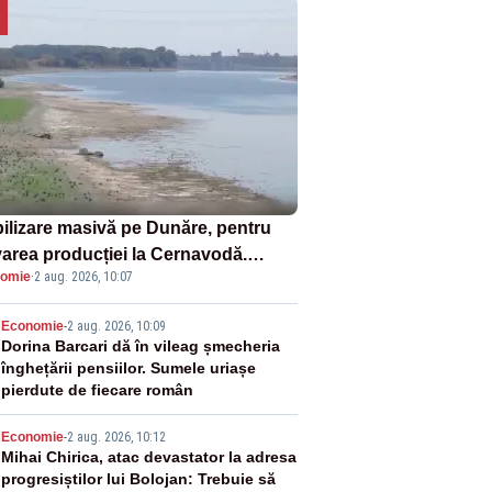
ilizare masivă pe Dunăre, pentru
varea producției la Cernavodă.
omie
·
2 aug. 2026, 10:07
ata va detona o stâncă și va devia
 fluviului - IMAGINI AERIENE
2
Economie
-
2 aug. 2026, 10:09
Dorina Barcari dă în vileag șmecheria
înghețării pensiilor. Sumele uriașe
pierdute de fiecare român
3
Economie
-
2 aug. 2026, 10:12
Mihai Chirica, atac devastator la adresa
progresiștilor lui Bolojan: Trebuie să