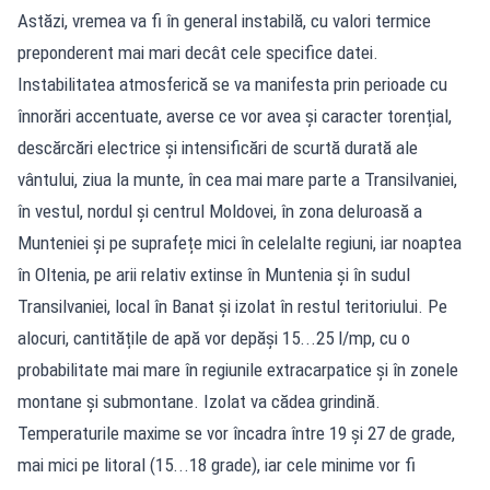
Astăzi, vremea va fi în general instabilă, cu valori termice
preponderent mai mari decât cele specifice datei.
Instabilitatea atmosferică se va manifesta prin perioade cu
înnorări accentuate, averse ce vor avea și caracter torențial,
descărcări electrice și intensificări de scurtă durată ale
vântului, ziua la munte, în cea mai mare parte a Transilvaniei,
în vestul, nordul și centrul Moldovei, în zona deluroasă a
Munteniei și pe suprafețe mici în celelalte regiuni, iar noaptea
în Oltenia, pe arii relativ extinse în Muntenia și în sudul
Transilvaniei, local în Banat și izolat în restul teritoriului. Pe
alocuri, cantitățile de apă vor depăși 15...25 l/mp, cu o
probabilitate mai mare în regiunile extracarpatice și în zonele
montane și submontane. Izolat va cădea grindină.
Temperaturile maxime se vor încadra între 19 și 27 de grade,
mai mici pe litoral (15...18 grade), iar cele minime vor fi