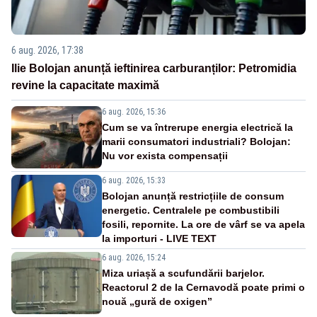
6 aug. 2026, 17:38
Ilie Bolojan anunță ieftinirea carburanților: Petromidia
revine la capacitate maximă
6 aug. 2026, 15:36
Cum se va întrerupe energia electrică la
marii consumatori industriali? Bolojan:
Nu vor exista compensații
6 aug. 2026, 15:33
Bolojan anunță restricțiile de consum
energetic. Centralele pe combustibili
fosili, repornite. La ore de vârf se va apela
la importuri - LIVE TEXT
6 aug. 2026, 15:24
Miza uriașă a scufundării barjelor.
Reactorul 2 de la Cernavodă poate primi o
nouă „gură de oxigen”