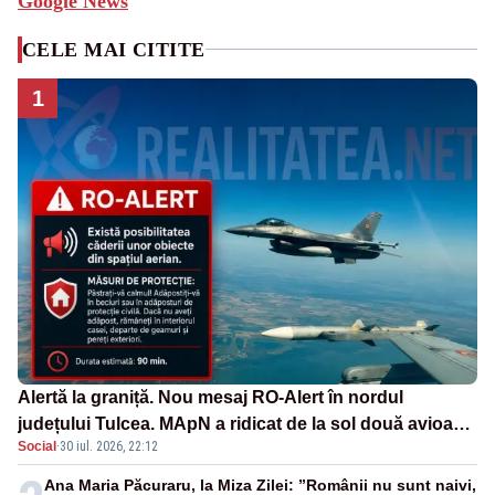
Google News
CELE MAI CITITE
1
Alertă la graniță. Nou mesaj RO-Alert în nordul
județului Tulcea. MApN a ridicat de la sol două avioane
Social
·
30 iul. 2026, 22:12
F-16
Ana Maria Păcuraru, la Miza Zilei: ”Românii nu sunt naivi,