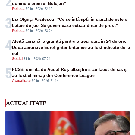
2
domnule premier Bolojan”
Politica
-
30 iul. 2026, 22:15
3
Lia Olguța Vasilescu: ”Ce se întâmplă în sănătate este o
bătaie de joc. Se guvernează extraordinar de prost”
Politica
-
30 iul. 2026, 23:24
4
Alertă aeriană la graniță pentru a treia oară în 24 de ore.
Două aeronave Eurofighter britanice au fost ridicate de la
sol
Social
-
31 iul. 2026, 07:24
5
FCSB, umilită de Auda! Roș-albaștrii s-au făcut de râs și
au fost eliminați din Conference League
Actualitate
-
30 iul. 2026, 21:14
ACTUALITATE