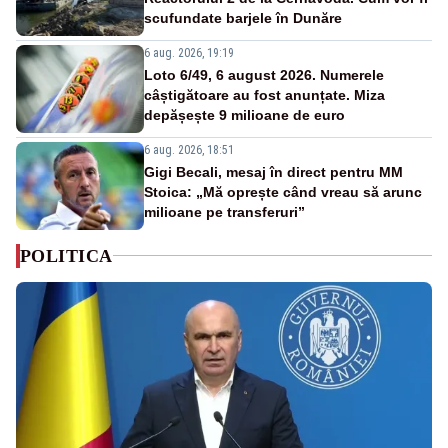
scufundate barjele în Dunăre
6 aug. 2026, 19:19
Loto 6/49, 6 august 2026. Numerele
câștigătoare au fost anunțate. Miza
depășește 9 milioane de euro
6 aug. 2026, 18:51
Gigi Becali, mesaj în direct pentru MM
Stoica: „Mă oprește când vreau să arunc
milioane pe transferuri”
POLITICA