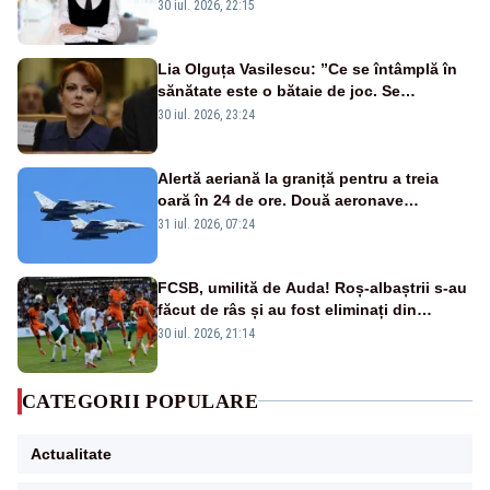
Bolojan”
30 iul. 2026, 22:15
Lia Olguța Vasilescu: ”Ce se întâmplă în
sănătate este o bătaie de joc. Se
guvernează extraordinar de prost”
30 iul. 2026, 23:24
Alertă aeriană la graniță pentru a treia
oară în 24 de ore. Două aeronave
Eurofighter britanice au fost ridicate de la
31 iul. 2026, 07:24
sol
FCSB, umilită de Auda! Roș-albaștrii s-au
făcut de râs și au fost eliminați din
Conference League
30 iul. 2026, 21:14
CATEGORII POPULARE
Actualitate