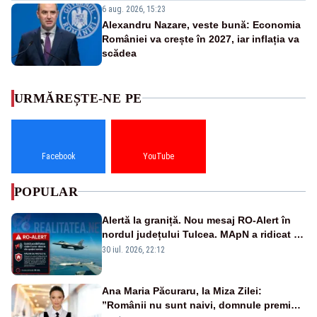
6 aug. 2026, 15:23
Alexandru Nazare, veste bună: Economia
României va crește în 2027, iar inflația va
scădea
URMĂREȘTE-NE PE
Facebook
YouTube
POPULAR
Alertă la graniță. Nou mesaj RO-Alert în
nordul județului Tulcea. MApN a ridicat de
la sol două avioane F-16
30 iul. 2026, 22:12
Ana Maria Păcuraru, la Miza Zilei:
”Românii nu sunt naivi, domnule premier