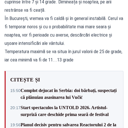
cuprinse între 7 și 14 grade. Dimineața și noaptea, pe arii
restrânse va fi ceață.
În București, vremea va fi caldă și în general instabilă. Cerul va
fi temporar noros și cu o probabilitate mai mare seara și
noaptea, vor fi perioade cu averse, descărcări electrice și
ușoare intensificări ale vântului.
Temperatura maximă se va situa în jurul valorii de 25 de grade,
iar cea minimă va fi de 11...13 grade
CITEȘTE ȘI
Complot dejucat în Serbia: doi bărbați, suspectați
15:50
că plănuiau asasinarea lui Vučić
Start spectaculos la UNTOLD 2026. Artistul-
20:17
surpriză care deschide prima seară de festival
Planul decisiv pentru salvarea Reactorului 2 de la
19:56