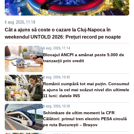
6 aug. 2026, 11:18
Cât a ajuns să coste o cazare la Cluj-Napoca în
weekendul UNTOLD 2026: Prețuri record pe noapte
6 aug. 2026, 11:14
Blocajul ANCPI a amânat peste 5.000 de
tranzacții prin credit
6 aug. 2026, 10:42
Românii cumpără tot mai puțin. Consumul
a ajuns la cel mai scăzut nivel din ultimele
11 luni: datele INS
6 aug. 2026, 10:38
Schimbare de ultim moment la CFR
Călători: primul tren electric PESA circulă
pe ruta București – Brașov