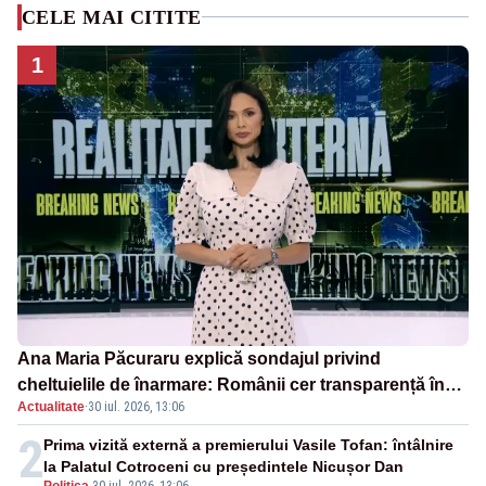
CELE MAI CITITE
1
Ana Maria Păcuraru explică sondajul privind
cheltuielile de înarmare: Românii cer transparență în
Actualitate
·
30 iul. 2026, 13:06
achiziții și un echilibru între partenerii externi
2
Prima vizită externă a premierului Vasile Tofan: întâlnire
la Palatul Cotroceni cu președintele Nicușor Dan