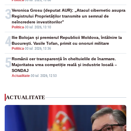
Politica
-
30 iul. 2026, 13:06
3
Veronica Grosu (deputat AUR): „Atacul cibernetic asupra
Registrului Proprietăților transmite un semnal de
neîncredere investitorilor”
Politica
-
30 iul. 2026, 13:10
4
Ilie Bolojan și premierul Republicii Moldova, întâlnire la
București. Vasile Tofan, primit cu onoruri militare
Politica
-
30 iul. 2026, 13:36
5
Românii cer transparență în cheltuielile de înarmare.
Majoritatea vrea competiție reală și industrie locală –
SONDAJ
Actualitate
-
30 iul. 2026, 12:53
ACTUALITATE