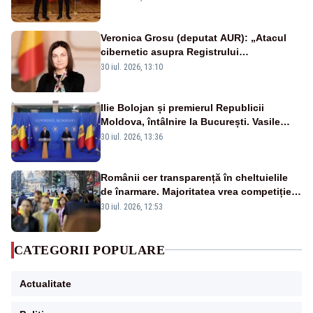
Veronica Grosu (deputat AUR): „Atacul
cibernetic asupra Registrului
Proprietăților transmite un semnal de
30 iul. 2026, 13:10
neîncredere investitorilor”
Ilie Bolojan și premierul Republicii
Moldova, întâlnire la București. Vasile
Tofan, primit cu onoruri militare
30 iul. 2026, 13:36
Românii cer transparență în cheltuielile
de înarmare. Majoritatea vrea competiție
reală și industrie locală – SONDAJ
30 iul. 2026, 12:53
CATEGORII POPULARE
Actualitate