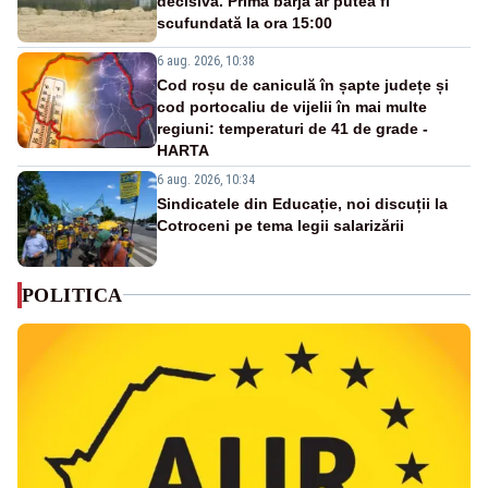
decisivă. Prima barjă ar putea fi
scufundată la ora 15:00
6 aug. 2026, 10:38
Cod roșu de caniculă în șapte județe și
cod portocaliu de vijelii în mai multe
regiuni: temperaturi de 41 de grade -
HARTA
6 aug. 2026, 10:34
Sindicatele din Educație, noi discuții la
Cotroceni pe tema legii salarizării
POLITICA