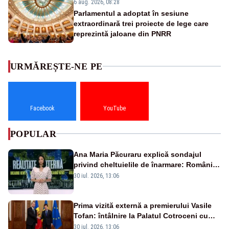
6 aug. 2026, 08:28
Parlamentul a adoptat în sesiune
extraordinară trei proiecte de lege care
reprezintă jaloane din PNRR
URMĂREȘTE-NE PE
Facebook
YouTube
POPULAR
Ana Maria Păcuraru explică sondajul
privind cheltuielile de înarmare: Românii
cer transparență în achiziții și un echilibru
30 iul. 2026, 13:06
între partenerii externi
Prima vizită externă a premierului Vasile
Tofan: întâlnire la Palatul Cotroceni cu
președintele Nicușor Dan
30 iul. 2026, 13:06