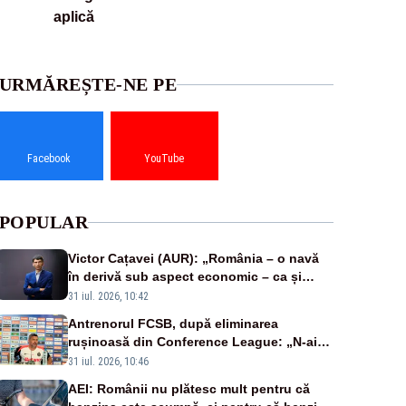
aplică
URMĂREȘTE-NE PE
Facebook
YouTube
POPULAR
Victor Cațavei (AUR): „România – o navă
în derivă sub aspect economic – ca și
rezultat al guvernărilor din ultimii 36 de
31 iul. 2026, 10:42
ani”
Antrenorul FCSB, după eliminarea
rușinoasă din Conference League: „N-ai
cum să nu scoți în evidență și lucrurile
31 iul. 2026, 10:46
bune”
AEI: Românii nu plătesc mult pentru că