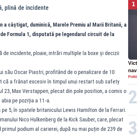
1
, plină de incidente
 a câștigat, duminică, Marele Premiu al Marii Britanii, a
e Formula 1, disputată pe legendarul circuit de la
de incidente, ploaie, intrări multiple la boxe și decizii
Vic
nav
ui său Oscar Piastri, profitând de o penalizare de 10
Polit
ca ș
 că a frânat excesiv în timpul unui restart sub safety
36 
ul 23, Max Verstappen, plecat din pole position, a comis o
d abia pe poziția a 11-a.
pe 5, în spatele britanicului Lewis Hamilton de la Ferrari.
rmanului Nico Hulkenberg de la Kick Sauber, care, plecat
nd primul podium al carierei, după nu mai puțin de 239 de