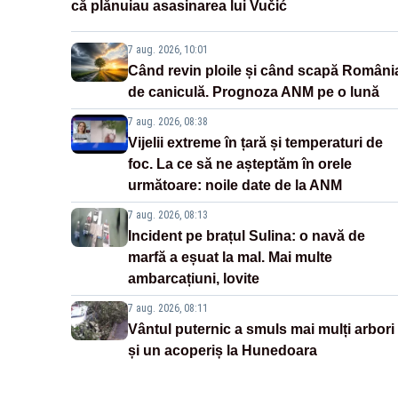
că plănuiau asasinarea lui Vučić
7 aug. 2026, 10:01
Când revin ploile și când scapă Români
de caniculă. Prognoza ANM pe o lună
7 aug. 2026, 08:38
Vijelii extreme în țară și temperaturi de
foc. La ce să ne așteptăm în orele
următoare: noile date de la ANM
7 aug. 2026, 08:13
Incident pe brațul Sulina: o navă de
marfă a eșuat la mal. Mai multe
ambarcațiuni, lovite
7 aug. 2026, 08:11
Vântul puternic a smuls mai mulți arbori
și un acoperiș la Hunedoara