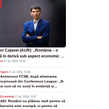
tor Cațavei (AUR): „România – o
ă în derivă sub aspect economic –
ica
·
31 iul. 2026, 10:42
i rezultat al guvernărilor din ultimii
de ani”
2
Sport
-
31 iul. 2026, 10:46
Antrenorul FCSB, după eliminarea
rușinoasă din Conference League: „N-
ai cum să nu scoți în evidență și
lucrurile bune”
3
Economie
-
31 iul. 2026, 10:47
AEI: Românii nu plătesc mult pentru că
benzina este scumpă, ci pentru că