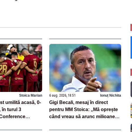
Stoica Marian
6 aug. 2026, 18:51
Ionuț Nichita
st umilită acasă, 0-
Gigi Becali, mesaj în direct
în turul 3
pentru MM Stoica: „Mă oprește
l Conference
când vreau să arunc milioane
pe transferuri”