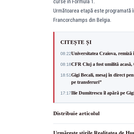
curse în Formula 1.
Următoarea etapă este programată într
Francorchamps din Belgia.
CITEȘTE ȘI
Universitatea Craiova, remiză 
08:22
CFR Cluj a fost umilită acasă,
08:18
Gigi Becali, mesaj în direct p
18:51
pe transferuri”
Ilie Dumitrescu îl apără pe Gi
17:17
Distribuie articolul
Urmărește știrile Realitatea de H