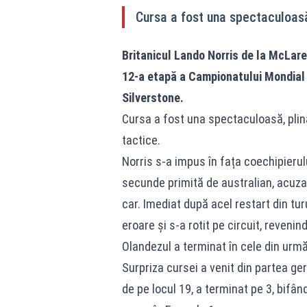
Cursa a fost una spectaculoasă
Britanicul Lando Norris de la McLaren
12-a etapă a Campionatului Mondial d
Silverstone.
Cursa a fost una spectaculoasă, plină 
tactice.
Norris s-a impus în fața coechipierul
secunde primită de australian, acuzat
car. Imediat după acel restart din tur
eroare și s-a rotit pe circuit, revenin
Olandezul a terminat în cele din urmă 
Surpriza cursei a venit din partea ge
de pe locul 19, a terminat pe 3, bifâ