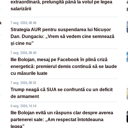
extraordinară, prelungită până la votul pe legea
salarizării
a
7 aug. 2026, 08:46
Strategia AUR pentru suspendarea lui Nicușor
Dan. Dungaciu: „Vrem să vedem cine semnează
și cine nu”
7 aug. 2026, 08:40
Ilie Bolojan, mesaj pe Facebook în plină criză
energetică: premierul demis continuă să se laude
cu măsurile luate
7 aug. 2026, 08:03
Trump neagă că SUA se confruntă cu un deficit
de armament
6 aug. 2026, 16:34
Ilie Bolojan evită un răspuns clar despre averea
partenerei sale: „Am respectat întotdeauna
legea”