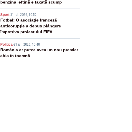
benzina ieftină e taxată scump
4
Sport
-
31 iul. 2026, 10:52
Fotbal: O asociaţie franceză
anticorupţie a depus plângere
împotriva proiectului FIFA
5
Politica
-
31 iul. 2026, 10:40
România ar putea avea un nou premier
abia în toamnă