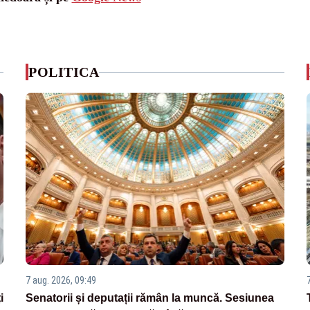
POLITICA
7 aug. 2026, 09:49
i
Senatorii și deputații rămân la muncă. Sesiunea