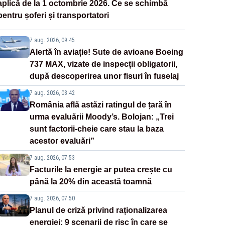
aplică de la 1 octombrie 2026. Ce se schimbă
pentru șoferi și transportatori
7 aug. 2026, 09:45
Alertă în aviație! Sute de avioane Boeing
737 MAX, vizate de inspecții obligatorii,
după descoperirea unor fisuri în fuselaj
7 aug. 2026, 08:42
România află astăzi ratingul de țară în
urma evaluării Moody’s. Bolojan: „Trei
sunt factorii-cheie care stau la baza
acestor evaluări”
7 aug. 2026, 07:53
Facturile la energie ar putea crește cu
până la 20% din această toamnă
7 aug. 2026, 07:50
Planul de criză privind raționalizarea
energiei: 9 scenarii de risc în care se