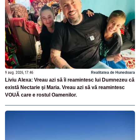
9 aug. 2026, 17:46
Realitatea de Hunedoara
Liviu Alexa: Vreau azi sǎ îi reamintesc lui Dumnezeu cǎ
existǎ Nectarie şi Maria. Vreau azi sǎ vǎ reamintesc
VOUǍ care e rostul Oamenilor.