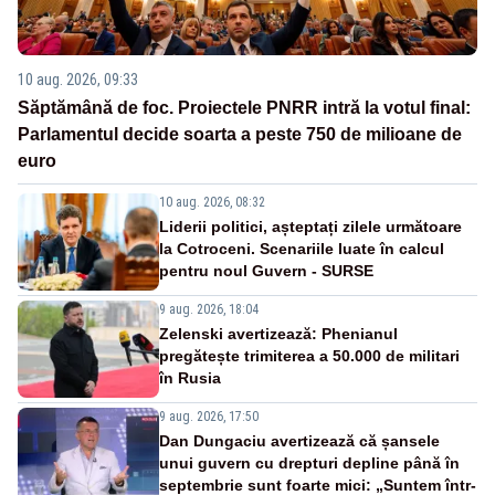
10 aug. 2026, 09:33
Săptămână de foc. Proiectele PNRR intră la votul final:
Parlamentul decide soarta a peste 750 de milioane de
euro
10 aug. 2026, 08:32
Liderii politici, așteptați zilele următoare
la Cotroceni. Scenariile luate în calcul
pentru noul Guvern - SURSE
9 aug. 2026, 18:04
Zelenski avertizează: Phenianul
pregătește trimiterea a 50.000 de militari
în Rusia
9 aug. 2026, 17:50
Dan Dungaciu avertizează că șansele
unui guvern cu drepturi depline până în
septembrie sunt foarte mici: „Suntem într-