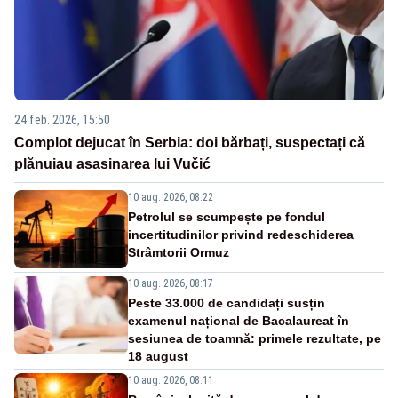
24 feb. 2026, 15:50
Complot dejucat în Serbia: doi bărbați, suspectați că
plănuiau asasinarea lui Vučić
10 aug. 2026, 08:22
Petrolul se scumpește pe fondul
incertitudinilor privind redeschiderea
Strâmtorii Ormuz
10 aug. 2026, 08:17
Peste 33.000 de candidați susțin
examenul național de Bacalaureat în
sesiunea de toamnă: primele rezultate, pe
18 august
10 aug. 2026, 08:11