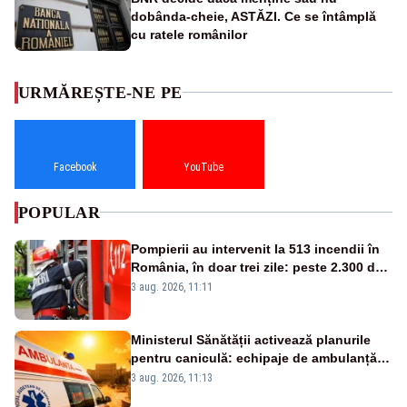
dobânda-cheie, ASTĂZI. Ce se întâmplă
cu ratele românilor
URMĂREȘTE-NE PE
Facebook
YouTube
POPULAR
Pompierii au intervenit la 513 incendii în
România, în doar trei zile: peste 2.300 de
hectare de teren au fost afectate
3 aug. 2026, 11:11
Ministerul Sănătății activează planurile
pentru caniculă: echipaje de ambulanță
suplimentate, stocuri de medicamente
3 aug. 2026, 11:13
verificate și puncte de apă în spațiile