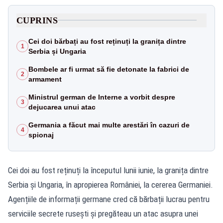
CUPRINS
Cei doi bărbați au fost reținuți la granița dintre
1
Serbia și Ungaria
Bombele ar fi urmat să fie detonate la fabrici de
2
armament
Ministrul german de Interne a vorbit despre
3
dejucarea unui atac
Germania a făcut mai multe arestări în cazuri de
4
spionaj
Cei doi au fost reținuți la începutul lunii iunie, la granița dintre
Serbia și Ungaria, în apropierea României, la cererea Germaniei.
Agențiile de informații germane cred că bărbații lucrau pentru
serviciile secrete rusești și pregăteau un atac asupra unei