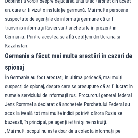
Dobrindt a vorbit despre dejucarea unui atac terorist din acest
an, care ar fi vizat o instalație germană. Mai multe persoane
suspectate de agențiile de informații germane că ar fi
transmis informații Rusiei sunt anchetate în prezent în
Germania. Printre acestea se află cetățeni din Ucraina și
Kazahstan.
Germania a făcut mai multe arestări în cazuri de
spionaj
În Germania au fost arestați, în ultima perioadă, mai mulți
suspecți de spionaj, despre care se presupune că ar fi lucrat în
numele serviciului de informații rus. Procurorul general federal
Jens Rommel a declarat că anchetele Parchetului Federal au
scos la iveală tot mai multe indicii potrivit cărora Rusia se
bazează, în principal, pe agenți ieftini și neinstruiți.
„Mai mult, scopul nu este doar de a colecta informații pe