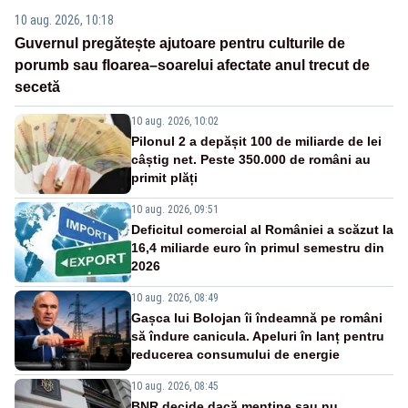
10 aug. 2026, 10:18
Guvernul pregătește ajutoare pentru culturile de
porumb sau floarea–soarelui afectate anul trecut de
secetă
10 aug. 2026, 10:02
Pilonul 2 a depășit 100 de miliarde de lei
câștig net. Peste 350.000 de români au
primit plăți
10 aug. 2026, 09:51
Deficitul comercial al României a scăzut la
16,4 miliarde euro în primul semestru din
2026
10 aug. 2026, 08:49
Gașca lui Bolojan îi îndeamnă pe români
să îndure canicula. Apeluri în lanț pentru
reducerea consumului de energie
10 aug. 2026, 08:45
BNR decide dacă menține sau nu