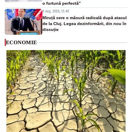
o furtună perfectă”
9 aug. 2026, 15:40
Miruță cere o măsură radicală după atacul
de la Cluj. Legea dezinformării, din nou în
discuție
ECONOMIE