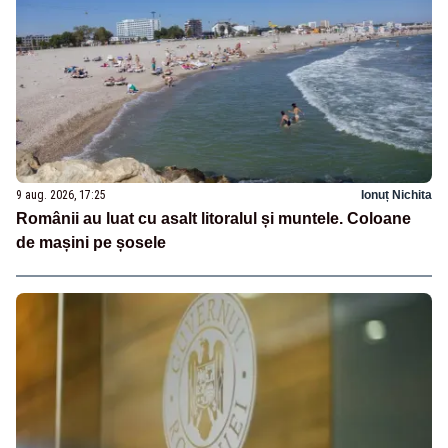
9 aug. 2026, 17:25
Ionuț Nichita
Românii au luat cu asalt litoralul și muntele. Coloane
de mașini pe șosele