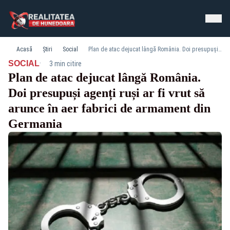
Acasă
Știri
Social
Plan de atac dejucat lângă România. Doi presupuși agenți ruși ar fi vrut să arunce în aer fabrici de armament din Germania
·
SOCIAL
3 min citire
Plan de atac dejucat lângă România.
Doi presupuși agenți ruși ar fi vrut să
arunce în aer fabrici de armament din
Germania