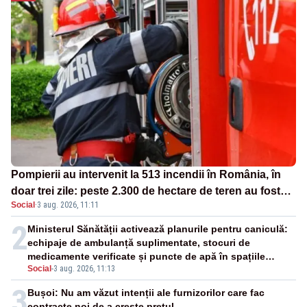
Pompierii au intervenit la 513 incendii în România, în
doar trei zile: peste 2.300 de hectare de teren au fost
Social
·
3 aug. 2026, 11:11
afectate
2
Ministerul Sănătății activează planurile pentru caniculă:
echipaje de ambulanță suplimentate, stocuri de
medicamente verificate și puncte de apă în spațiile
Social
-
3 aug. 2026, 11:13
publice
3
Bușoi: Nu am văzut intenții ale furnizorilor care fac
contracte noi de a crește prețul