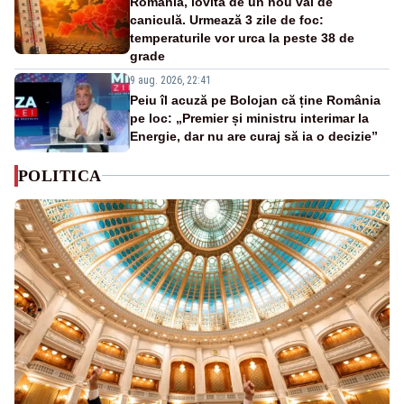
România, lovită de un nou val de
caniculă. Urmează 3 zile de foc:
temperaturile vor urca la peste 38 de
grade
9 aug. 2026, 22:41
Peiu îl acuză pe Bolojan că ține România
pe loc: „Premier și ministru interimar la
Energie, dar nu are curaj să ia o decizie”
POLITICA