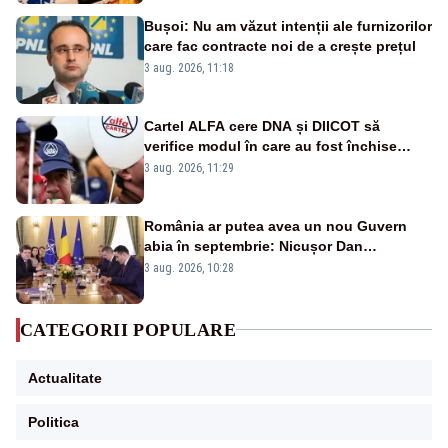
publice
Bușoi: Nu am văzut intenții ale furnizorilor
care fac contracte noi de a crește prețul
3 aug. 2026, 11:18
Cartel ALFA cere DNA și DIICOT să
verifice modul în care au fost închise
centralele pe cărbune
3 aug. 2026, 11:29
România ar putea avea un nou Guvern
abia în septembrie: Nicușor Dan
pregătește noi consultări cu partidele
3 aug. 2026, 10:28
după 15 august
CATEGORII POPULARE
Actualitate
Politica