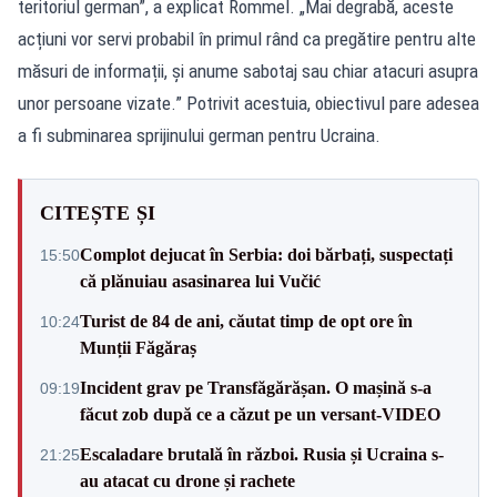
teritoriul german”, a explicat Rommel. „Mai degrabă, aceste
acțiuni vor servi probabil în primul rând ca pregătire pentru alte
măsuri de informații, și anume sabotaj sau chiar atacuri asupra
unor persoane vizate.” Potrivit acestuia, obiectivul pare adesea
a fi subminarea sprijinului german pentru Ucraina.
CITEȘTE ȘI
Complot dejucat în Serbia: doi bărbați, suspectați
15:50
că plănuiau asasinarea lui Vučić
Turist de 84 de ani, căutat timp de opt ore în
10:24
Munții Făgăraș
Incident grav pe Transfăgărășan. O mașină s-a
09:19
făcut zob după ce a căzut pe un versant-VIDEO
Escaladare brutală în război. Rusia și Ucraina s-
21:25
au atacat cu drone și rachete