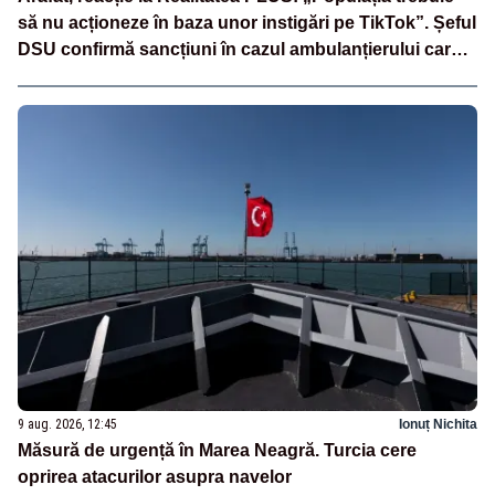
să nu acționeze în baza unor instigări pe TikTok”. Șeful
DSU confirmă sancțiuni în cazul ambulanțierului care a
oprit la piață
9 aug. 2026, 12:45
Ionuț Nichita
Măsură de urgență în Marea Neagră. Turcia cere
oprirea atacurilor asupra navelor