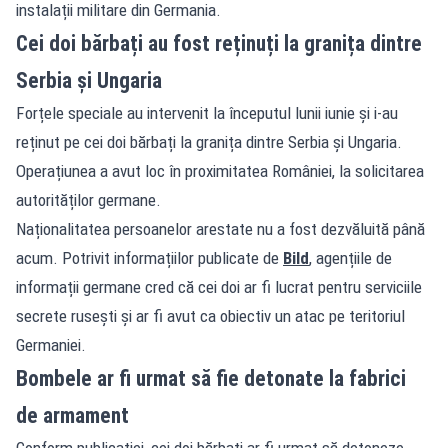
instalații militare din Germania.
Cei doi bărbați au fost reținuți la granița dintre
Serbia și Ungaria
Forțele speciale au intervenit la începutul lunii iunie și i-au
reținut pe cei doi bărbați la granița dintre Serbia și Ungaria.
Operațiunea a avut loc în proximitatea României, la solicitarea
autorităților germane.
Naționalitatea persoanelor arestate nu a fost dezvăluită până
acum. Potrivit informațiilor publicate de
Bild
, agențiile de
informații germane cred că cei doi ar fi lucrat pentru serviciile
secrete rusești și ar fi avut ca obiectiv un atac pe teritoriul
Germaniei.
Bombele ar fi urmat să fie detonate la fabrici
de armament
Conform publicației, cei doi bărbați ar fi urmat să detoneze