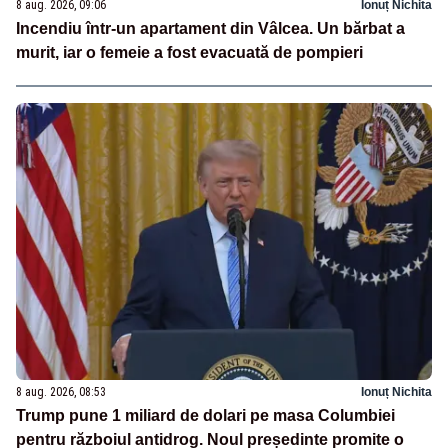
8 aug. 2026, 09:06
Ionuț Nichita
Incendiu într-un apartament din Vâlcea. Un bărbat a
murit, iar o femeie a fost evacuată de pompieri
8 aug. 2026, 08:53
Ionuț Nichita
Trump pune 1 miliard de dolari pe masa Columbiei
pentru războiul antidrog. Noul președinte promite o