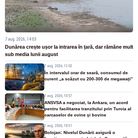
7 aug. 2026, 14:03
Dunărea crește ușor la intrarea în țară, dar rămâne mult
sub media lunii august
7 aug. 2026, 13:02
În intervalul orar de seară, consumul de
curent „a scăzut cu 200-300 de megawați”
7 aug. 2026, 10:57
ANSVSA a negociat, la Ankara, un acord
pentru facilitarea tranzitului prin Turcia al
carcaselor de ovine și bovine
7 aug. 2026, 10:51
Bolojan: Nivelul Dunării asigură o