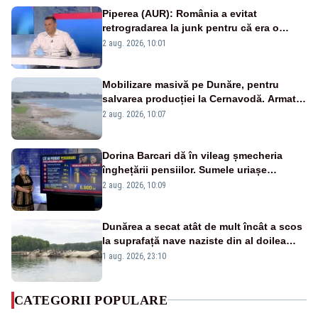
Piperea (AUR): România a evitat
retrogradarea la junk pentru că era o
catastrofă pentru bănci și fondurile de
2 aug. 2026, 10:01
pensii
Mobilizare masivă pe Dunăre, pentru
salvarea producției la Cernavodă. Armata
va detona o stâncă și va devia apa
2 aug. 2026, 10:07
fluviului - IMAGINI AERIENE
Dorina Barcari dă în vileag șmecheria
înghețării pensiilor. Sumele uriașe
pierdute de fiecare român
2 aug. 2026, 10:09
Dunărea a secat atât de mult încât a scos
la suprafață nave naziste din al doilea
război mondial
1 aug. 2026, 23:10
CATEGORII POPULARE