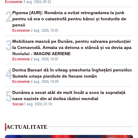
Economie
·
2 aug. 2026, 09:22
2
Piperea (AUR): România a evitat retrogradarea la junk
pentru că era o catastrofă pentru bănci și fondurile de
pensii
Economie
-
2 aug. 2026, 10:01
3
Mobilizare masivă pe Dunăre, pentru salvarea producției
la Cernavodă. Armata va detona o stâncă și va devia apa
fluviului - IMAGINI AERIENE
Economie
-
2 aug. 2026, 10:07
4
Dorina Barcari dă în vileag șmecheria înghețării pensiilor.
Sumele uriașe pierdute de fiecare român
Economie
-
2 aug. 2026, 10:09
5
Dunărea a secat atât de mult încât a scos la suprafață
nave naziste din al doilea război mondial
Social
-
1 aug. 2026, 23:10
ACTUALITATE