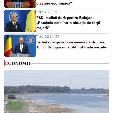
creștere economică”
7 aug. 2026, 15:26
PSD, replică dură pentru Bolojan:
„România este într-o situație de forță
majoră”
7 aug. 2026, 14:51
Ședința de guvern se amână pentru ora
15:00. Bolojan nu a obținut toate avizele
ECONOMIE