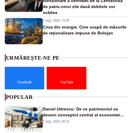
funcționare a centralei de la Cernavodă
de patru-cinci zile dacă debitele vor
scădea
7 aug. 2026, 10:43
Criza din energie. Cine scapă de măsurile
de raționalizare impuse de Bolojan
URMĂREȘTE-NE PE
Facebook
YouTube
POPULAR
Daniel Udrescu: De ce patrimoniul va
deveni conceptul central al economiei
viitoare?
2 aug. 2026, 09:22