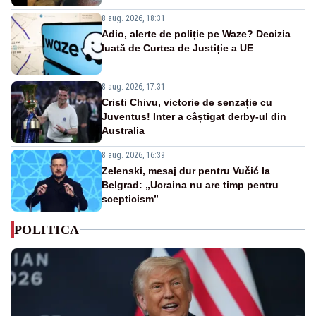
8 aug. 2026, 18:31
Adio, alerte de poliție pe Waze? Decizia
luată de Curtea de Justiție a UE
8 aug. 2026, 17:31
Cristi Chivu, victorie de senzație cu
Juventus! Inter a câștigat derby-ul din
Australia
8 aug. 2026, 16:39
Zelenski, mesaj dur pentru Vučić la
Belgrad: „Ucraina nu are timp pentru
scepticism”
POLITICA