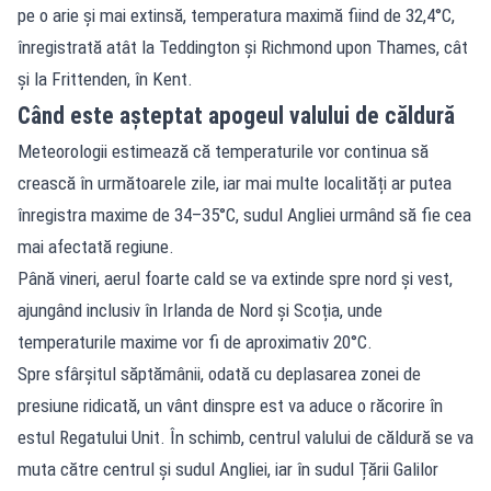
pe o arie și mai extinsă, temperatura maximă fiind de 32,4°C,
înregistrată atât la Teddington și Richmond upon Thames, cât
și la Frittenden, în Kent.
Când este așteptat apogeul valului de căldură
Meteorologii estimează că temperaturile vor continua să
crească în următoarele zile, iar mai multe localități ar putea
înregistra maxime de 34–35°C, sudul Angliei urmând să fie cea
mai afectată regiune.
Până vineri, aerul foarte cald se va extinde spre nord și vest,
ajungând inclusiv în Irlanda de Nord și Scoția, unde
temperaturile maxime vor fi de aproximativ 20°C.
Spre sfârșitul săptămânii, odată cu deplasarea zonei de
presiune ridicată, un vânt dinspre est va aduce o răcorire în
estul Regatului Unit. În schimb, centrul valului de căldură se va
muta către centrul și sudul Angliei, iar în sudul Țării Galilor