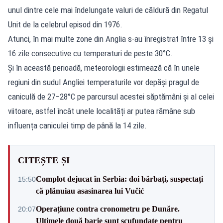
unul dintre cele mai îndelungate valuri de căldură din Regatul
Unit de la celebrul episod din 1976.
Atunci, în mai multe zone din Anglia s-au înregistrat între 13 și
16 zile consecutive cu temperaturi de peste 30°C.
Și în această perioadă, meteorologii estimează că în unele
regiuni din sudul Angliei temperaturile vor depăși pragul de
caniculă de 27–28°C pe parcursul acestei săptămâni și al celei
viitoare, astfel încât unele localități ar putea rămâne sub
influența caniculei timp de până la 14 zile.
CITEȘTE ȘI
Complot dejucat în Serbia: doi bărbați, suspectați
15:50
că plănuiau asasinarea lui Vučić
Operațiune contra cronometru pe Dunăre.
20:07
Ultimele două barje sunt scufundate pentru