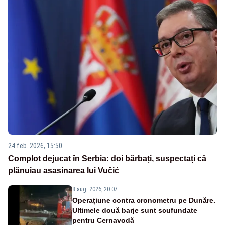
24 feb. 2026, 15:50
Complot dejucat în Serbia: doi bărbați, suspectați că
plănuiau asasinarea lui Vučić
8 aug. 2026, 20:07
Operațiune contra cronometru pe Dunăre.
Ultimele două barje sunt scufundate
pentru Cernavodă