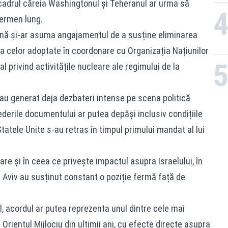
 cadrul căreia Washingtonul și Teheranul ar urma să
termen lung.
nă și-ar asuma angajamentul de a susține eliminarea
v a celor adoptate în coordonare cu Organizația Națiunilor
al privind activitățile nucleare ale regimului de la
 au generat deja dezbateri intense pe scena politică
vederile documentului ar putea depăși inclusiv condițiile
tatele Unite s-au retras în timpul primului mandat al lui
re și în ceea ce privește impactul asupra Israelului, în
Tel Aviv au susținut constant o poziție fermă față de
l, acordul ar putea reprezenta unul dintre cele mai
ientul Mijlociu din ultimii ani, cu efecte directe asupra