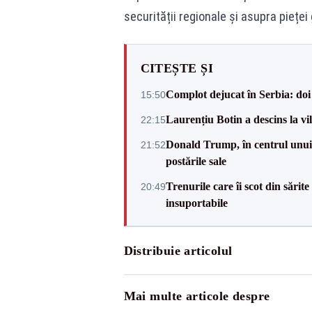
securității regionale și asupra pieței 
CITEȘTE ȘI
Complot dejucat în Serbia: doi 
15:50
Laurențiu Botin a descins la vil
22:15
Donald Trump, în centrul unui n
21:52
postările sale
Trenurile care îi scot din sărit
20:49
insuportabile
Distribuie articolul
Mai multe articole despre