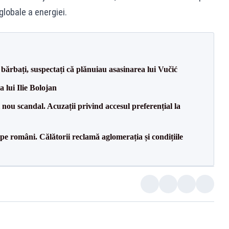
globale a energiei.
bărbați, suspectați că plănuiau asasinarea lui Vučić
a lui Ilie Bolojan
ou scandal. Acuzații privind accesul preferențial la
e pe români. Călătorii reclamă aglomerația și condițiile