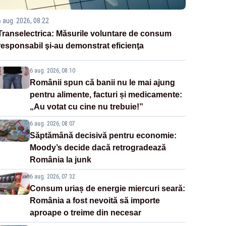
6 aug. 2026, 08:22
Transelectrica: Măsurile voluntare de consum
responsabil şi-au demonstrat eficienţa
6 aug. 2026, 08:10
Românii spun că banii nu le mai ajung
pentru alimente, facturi și medicamente:
„Au votat cu cine nu trebuie!”
6 aug. 2026, 08:07
Săptămână decisivă pentru economie:
Moody’s decide dacă retrogradează
România la junk
6 aug. 2026, 07:32
Consum uriaș de energie miercuri seară:
România a fost nevoită să importe
aproape o treime din necesar