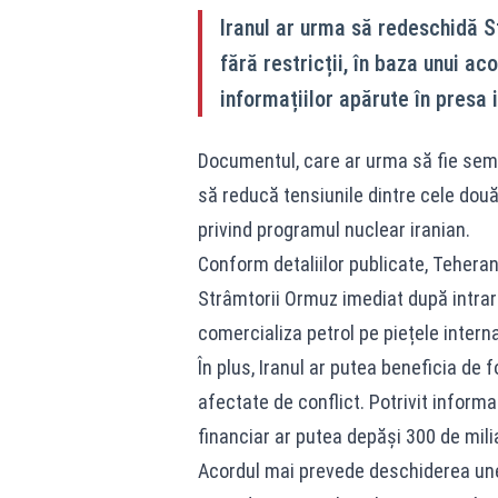
Iranul ar urma să redeschidă S
fără restricții, în baza unui ac
informațiilor apărute în presa 
Documentul, care ar urma să fie semna
să reducă tensiunile dintre cele dou
privind programul nuclear iranian.
Conform detaliilor publicate, Tehera
Strâmtorii Ormuz imediat după intrare
comercializa petrol pe piețele interna
În plus, Iranul ar putea beneficia de 
afectate de conflict. Potrivit informaț
financiar ar putea depăși 300 de milia
Acordul mai prevede deschiderea unei