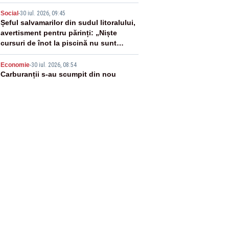
4
Social
-
30 iul. 2026, 09:45
Șeful salvamarilor din sudul litoralului,
avertisment pentru părinți: „Niște
cursuri de înot la piscină nu sunt
suficiente”
5
Economie
-
30 iul. 2026, 08:54
Carburanții s-au scumpit din nou