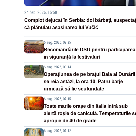
24 feb. 2026, 15:50
Complot dejucat în Serbia: doi bărbați, suspectaț
că plănuiau asasinarea lui Vučić
6 aug. 2026, 08:25
Recomandările DSU pentru participarea
în siguranță la festivaluri
6 aug. 2026, 08:14
Operațiunea de pe brațul Bala al Dunării
se reia astăzi, la ora 10. Patru barje
urmează să fie scufundate
6 aug. 2026, 07:15
Toate marile orașe din Italia intră sub
alertă roșie de caniculă. Temperaturile s
apropie de 40 de grade
6 aug. 2026, 07:12