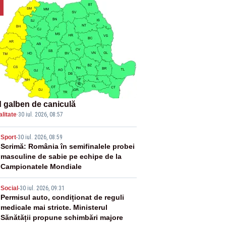
 galben de caniculă
litate
·
30 iul. 2026, 08:57
2
Sport
-
30 iul. 2026, 08:59
Scrimă: România în semifinalele probei
masculine de sabie pe echipe de la
Campionatele Mondiale
3
Social
-
30 iul. 2026, 09:31
Permisul auto, condiționat de reguli
medicale mai stricte. Ministerul
Sănătății propune schimbări majore