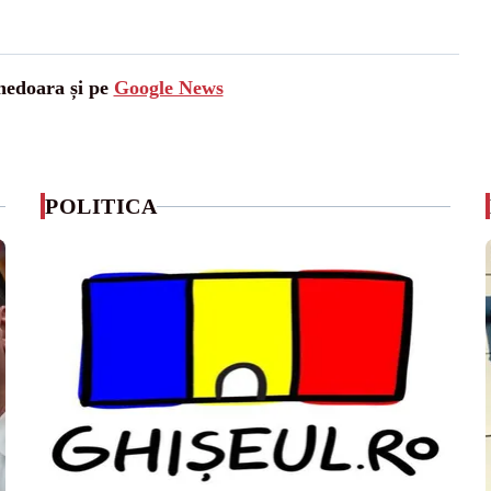
unedoara și pe
Google News
POLITICA