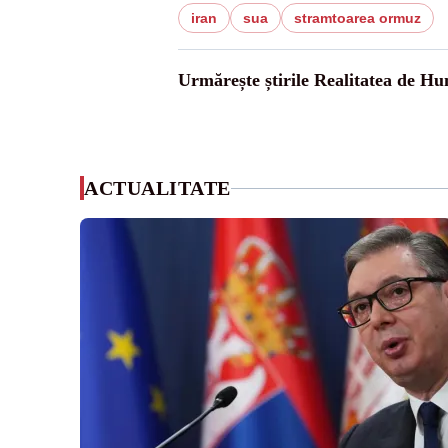
iran
sua
stramtoarea ormuz
Urmărește știrile Realitatea de H
ACTUALITATE