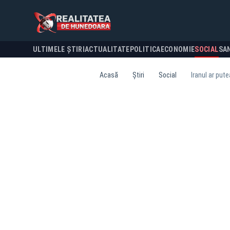
ULTIMELE ȘTIRI
ACTUALITATE
POLITICA
ECONOMIE
SOCIAL
SA
Acasă
Știri
Social
Iranul ar put