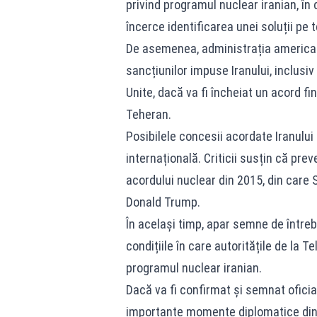
privind programul nuclear iranian, în
încerce identificarea unei soluții pe 
De asemenea, administrația america
sancțiunilor impuse Iranului, inclusi
Unite, dacă va fi încheiat un acord fin
Teheran.
Posibilele concesii acordate Iranului
internațională. Criticii susțin că pre
acordului nuclear din 2015, din care S
Donald Trump.
În același timp, apar semne de întreba
condițiile în care autoritățile de la 
programul nuclear iranian.
Dacă va fi confirmat și semnat oficia
importante momente diplomatice din Or