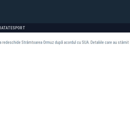
NATATE
SPORT
ea redeschide Strâmtoarea Ormuz după acordul cu SUA. Detaliile care au stârnit