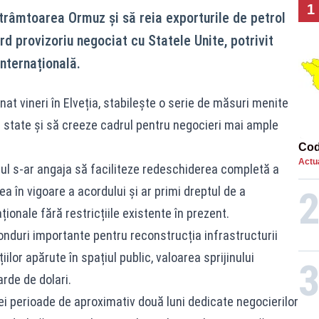
1
trâmtoarea Ormuz și să reia exporturile de petrol
ord provizoriu negociat cu Statele Unite, potrivit
internațională.
t vineri în Elveția, stabilește o serie de măsuri menite
ă state și să creeze cadrul pentru negocieri mai ample
Cod
Actua
nul s-ar angaja să faciliteze redeschiderea completă a
a în vigoare a acordului și ar primi dreptul de a
ționale fără restricțiile existente în prezent.
fonduri importante pentru reconstrucția infrastructurii
iilor apărute în spațiul public, valoarea sprijinului
rde de dolari.
 perioade de aproximativ două luni dedicate negocierilor