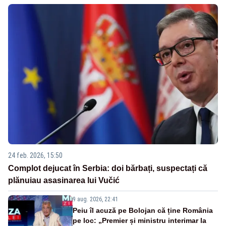
24 feb. 2026, 15:50
Complot dejucat în Serbia: doi bărbați, suspectați că
plănuiau asasinarea lui Vučić
9 aug. 2026, 22:41
Peiu îl acuză pe Bolojan că ține România
pe loc: „Premier și ministru interimar la