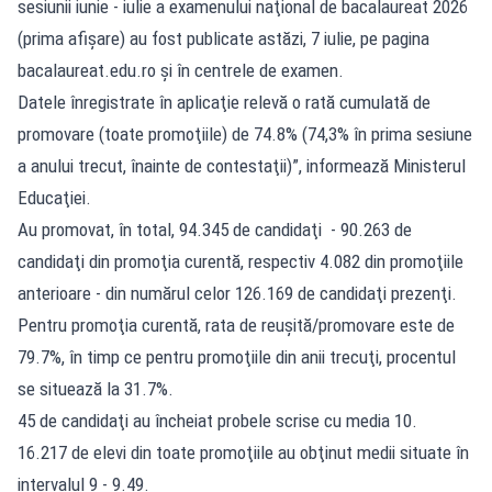
sesiunii iunie - iulie a examenului naţional de bacalaureat 2026
(prima afişare) au fost publicate astăzi, 7 iulie, pe pagina
bacalaureat.edu.ro
şi în centrele de examen.
Datele înregistrate în aplicaţie relevă o rată cumulată de
promovare (toate promoţiile) de 74.8% (74,3% în prima sesiune
a anului trecut, înainte de contestaţii)”, informează Ministerul
Educaţiei.
Au promovat, în total, 94.345 de candidaţi - 90.263 de
candidaţi din promoţia curentă, respectiv 4.082 din promoţiile
anterioare - din numărul celor 126.169 de candidaţi prezenţi.
Pentru promoţia curentă, rata de reuşită/promovare este de
79.7%, în timp ce pentru promoţiile din anii trecuţi, procentul
se situează la 31.7%.
45 de candidaţi au încheiat probele scrise cu media 10.
16.217 de elevi din toate promoţiile au obţinut medii situate în
intervalul 9 - 9.49.