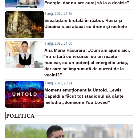
Energie, dar nu are curaj să ia o decizie”
9 aug. 2026, 21:25
Escaladare brutală în război. Rusia și
Ucraina s-au atacat cu drone și rachete
9 aug. 2026, 21:00
Ana Maria Păcuraru: „Cum am ajuns aici,
într-o țară cu resurse, cu un reactor
nuclear, cu un potențial energetic uriaș,
dar care se împrumută de curent de la
vecini?”
9 aug. 2026, 20:24
Moment emoționant la Untold. Lewis
Capaldi a făcut tot stadionul să cânte
melodia „Someone You Loved”
POLITICA