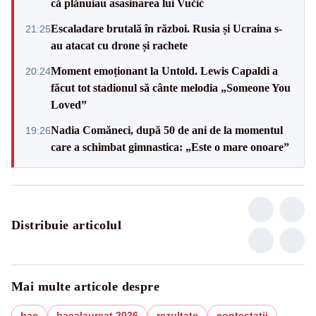
că plănuiau asasinarea lui Vučić
Escaladare brutală în război. Rusia și Ucraina s-
21:25
au atacat cu drone și rachete
Moment emoționant la Untold. Lewis Capaldi a
20:24
făcut tot stadionul să cânte melodia „Someone You
Loved”
Nadia Comăneci, după 50 de ani de la momentul
19:26
care a schimbat gimnastica: „Este o mare onoare”
Distribuie articolul
Mai multe articole despre
bac
bacalaureat 2026
rezultate
contestatii