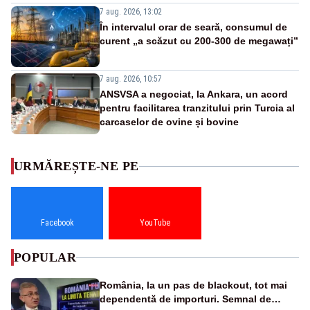
7 aug. 2026, 13:02
În intervalul orar de seară, consumul de
curent „a scăzut cu 200-300 de megawați”
7 aug. 2026, 10:57
ANSVSA a negociat, la Ankara, un acord
pentru facilitarea tranzitului prin Turcia al
carcaselor de ovine și bovine
URMĂREȘTE-NE PE
Facebook
YouTube
POPULAR
România, la un pas de blackout, tot mai
dependentă de importuri. Semnal de