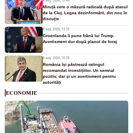
9 aug. 2026, 15:40
Miruță cere o măsură radicală după atacul
de la Cluj. Legea dezinformării, din nou în
discuție
8 aug. 2026, 13:35
Groenlanda îi pune frână lui Trump.
Avertisment dur după planul de foraj
8 aug. 2026, 10:38
România își păstrează ratingul
recomandat investițiilor. Un semnal
pozitiv, dar și un avertisment pentru
autorități
ECONOMIE