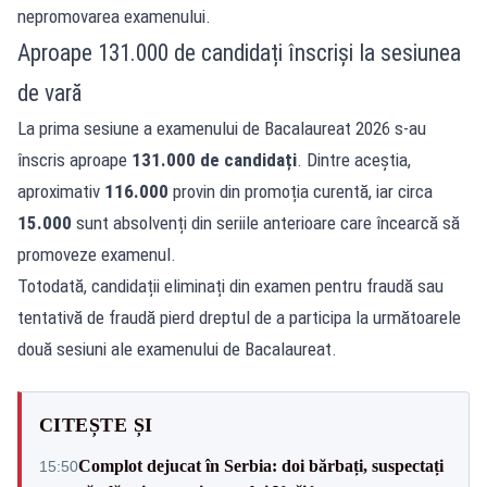
nepromovarea examenului.
Aproape 131.000 de candidați înscriși la sesiunea
de vară
La prima sesiune a examenului de Bacalaureat 2026 s-au
înscris aproape
131.000 de candidați
. Dintre aceștia,
aproximativ
116.000
provin din promoția curentă, iar circa
15.000
sunt absolvenți din seriile anterioare care încearcă să
promoveze examenul.
Totodată, candidații eliminați din examen pentru fraudă sau
tentativă de fraudă pierd dreptul de a participa la următoarele
două sesiuni ale examenului de Bacalaureat.
CITEȘTE ȘI
Complot dejucat în Serbia: doi bărbați, suspectați
15:50