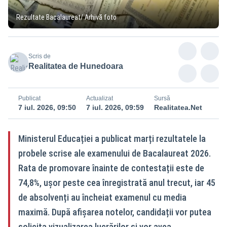
Rezultate Bacalaureat/ Arhivă foto
Scris de
Realitatea de Hunedoara
Publicat
Actualizat
Sursă
7 iul. 2026, 09:50
7 iul. 2026, 09:59
Realitatea.Net
Ministerul Educației a publicat marți rezultatele la
probele scrise ale examenului de Bacalaureat 2026.
Rata de promovare înainte de contestații este de
74,8%, ușor peste cea înregistrată anul trecut, iar 45
de absolvenți au încheiat examenul cu media
maximă. După afișarea notelor, candidații vor putea
solicita vizualizarea lucrărilor și vor avea