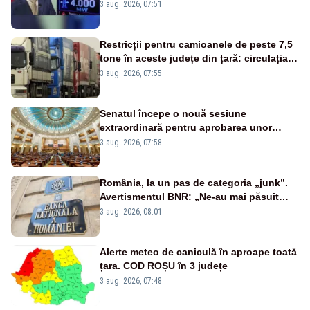
alarmă tras de un expert în energie
3 aug. 2026, 07:51
Restricții pentru camioanele de peste 7,5
tone în aceste județe din țară: circulația
este interzisă luni, între orele 12:00 și
3 aug. 2026, 07:55
20:00
Senatul începe o nouă sesiune
extraordinară pentru aprobarea unor
jaloane din PNRR
3 aug. 2026, 07:58
România, la un pas de categoria „junk”.
Avertismentul BNR: „Ne-au mai păsuit
pentru câteva luni”
3 aug. 2026, 08:01
Alerte meteo de caniculă în aproape toată
țara. COD ROȘU în 3 județe
3 aug. 2026, 07:48