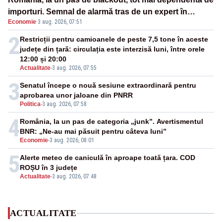
importuri. Semnal de alarmă tras de un expert în
Economie
·
3 aug. 2026, 07:51
energie
2
Restricții pentru camioanele de peste 7,5 tone în aceste
județe din țară: circulația este interzisă luni, între orele
12:00 și 20:00
Actualitate
-
3 aug. 2026, 07:55
3
Senatul începe o nouă sesiune extraordinară pentru
aprobarea unor jaloane din PNRR
Politica
-
3 aug. 2026, 07:58
4
România, la un pas de categoria „junk”. Avertismentul
BNR: „Ne-au mai păsuit pentru câteva luni”
Economie
-
3 aug. 2026, 08:01
5
Alerte meteo de caniculă în aproape toată țara. COD
ROȘU în 3 județe
Actualitate
-
3 aug. 2026, 07:48
ACTUALITATE