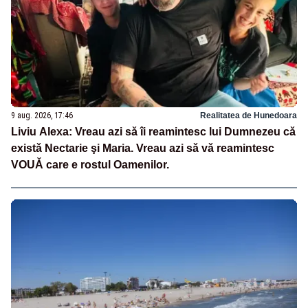
9 aug. 2026, 17:46
Realitatea de Hunedoara
Liviu Alexa: Vreau azi sǎ îi reamintesc lui Dumnezeu cǎ
existǎ Nectarie şi Maria. Vreau azi sǎ vǎ reamintesc
VOUǍ care e rostul Oamenilor.